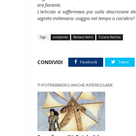
era fiorente.
L’articolo si soffermava poi sulla descrizione d
segreto millenario: viaggio nel tempo o cos’altro?
Tags :
anteprime
Barbara Nalin
Tiziana Recchia
CONDIVIDI
Facebook
Tweet
TI POTREBBERO ANCHE INTERESSARE