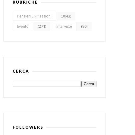
RUBRICHE
(3043)
Pensieri E Riflessioni
(271)
(96)
Evento
Interviste
CERCA
FOLLOWERS