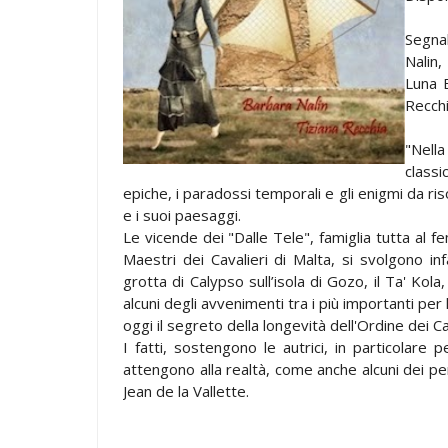
Segna
Nalin,
Luna E
Recchi
"Nell
classi
epiche, i paradossi temporali e gli enigmi da ri
e i suoi paesaggi.
Le vicende dei "Dalle Tele", famiglia tutta al f
Maestri dei Cavalieri di Malta, si svolgono infa
grotta di Calypso sull’isola di Gozo, il Ta' Kol
alcuni degli avvenimenti tra i più importanti pe
oggi il segreto della longevità dell'Ordine dei Cav
I fatti, sostengono le autrici, in particolare
attengono alla realtà, come anche alcuni dei p
Jean de la Vallette.