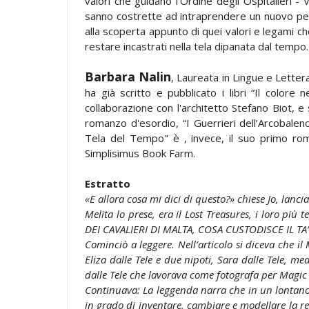
valori che guidano l'Ordine degli Ospitalieri - V
sanno costrette ad intraprendere un nuovo pe
alla scoperta appunto di quei valori e legami c
restare incastrati nella tela dipanata dal tempo.
Barbara Nalin
, Laureata in Lingue e Lette
ha già scritto e pubblicato i libri “Il colore 
collaborazione con l'architetto Stefano Biot, e
romanzo d'esordio, “I Guerrieri dell’Arcobaleno
Tela del Tempo" è , invece, il suo primo rom
Simplisimus Book Farm.
Estratto
«E allora cosa mi dici di questo?» chiese Jo, lanci
Melita lo prese, era il Lost Treasures, i loro più
DEI CAVALIERI DI MALTA, COSA CUSTODISCE IL T
Cominciò a leggere. Nell’articolo si diceva che il
Eliza dalle Tele e due nipoti, Sara dalle Tele, med
dalle Tele che lavorava come fotografa per Magic 
Continuava: La leggenda narra che in un lontano 
in grado di inventare, cambiare e modellare la rea