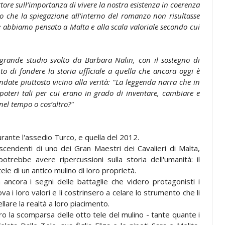
lettore sull’importanza di vivere la nostra esistenza in coerenza
o che la spiegazione all’interno del romanzo non risultasse
he abbiamo pensato a Malta e alla scala valoriale secondo cui
 grande studio svolto da Barbara Nalin, con il sostegno di
nto di fondere la storia ufficiale a quella che ancora oggi è
ate piuttosto vicino alla verità: "La leggenda narra che in
poteri tali per cui erano in grado di inventare, cambiare e
 nel tempo o cos’altro?"
rante l'assedio Turco, e quella del 2012.
discendenti di uno dei Gran Maestri dei Cavalieri di Malta,
otrebbe avere ripercussioni sulla storia dell'umanità: il
le di un antico mulino di loro proprietà.
a ancora i segni delle battaglie che videro protagonisti i
a i loro valori e li costrinsero a celare lo strumento che li
lare la realtà a loro piacimento.
ietro la scomparsa delle otto tele del mulino - tante quante i