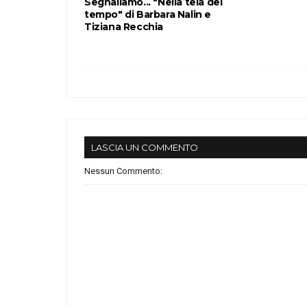
Segnaliamo... "Nella tela del
tempo" di Barbara Nalin e
Tiziana Recchia
LASCIA UN COMMENTO
Nessun Commento: