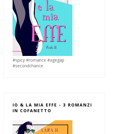
#spicy #romance #agegap
#secondchance
IO & LA MIA EFFE - 3 ROMANZI
IN COFANETTO