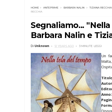
HOME
ANTEPRIME
BARBARA NALIN
TIZIANA RECCHIA
RECCHIA
Segnaliamo... "Nella
Barbara Nalin e Tiz
Di
Unknown
12 YEARS AGO
3 MINUTE
LEGGI
Un fa
Malta
Ospital
Titolo
Autor
Edito
Anno
Pagin
Forma
Dispo