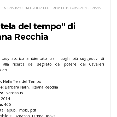
SEGNALIAMO... "NELLA TELA DEL TEMPO" DI BARBARA NALIN E TIZIANA
 tela del tempo" di
iana Recchia
ntasy storico ambientato tra i luoghi più suggestivi di
, alla ricerca del segreto del potere dei Cavalieri
ieri.
:
Nella Tela del Tempo
e:
Barbara Nalin, Tiziana Recchia
re:
Narcissus
:
2014
e:
466
ti:
epub, ..mobi, pdf
nibile su: Amazon, Ultima Books