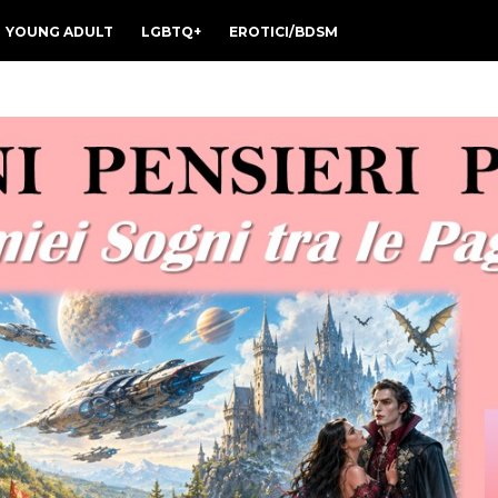
YOUNG ADULT
LGBTQ+
EROTICI/BDSM