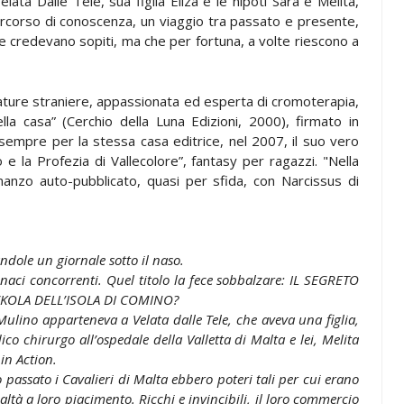
elata Dalle Tele, sua figlia Eliza e le nipoti Sara e Melita,
rcorso di conoscenza, un viaggio tra passato e presente,
he credevano sopiti, ma che per fortuna, a volte riescono a
rature straniere, appassionata ed esperta di cromoterapia,
nella casa” (Cerchio della Luna Edizioni, 2000), firmato in
 sempre per la stessa casa editrice, nel 2007, il suo vero
 e la Profezia di Vallecolore”, fantasy per ragazzi. "Nella
anzo auto-pubblicato, quasi per sfida, con Narcissus di
andole un giornale sotto il naso.
 tenaci concorrenti. Quel titolo la fece sobbalzare: IL SEGRETO
A’KOLA DELL’ISOLA DI COMINO?
 Mulino apparteneva a Velata dalle Tele, che aveva una figlia,
ico chirurgo all’ospedale della Valletta di Malta e lei, Melita
in Action.
passato i Cavalieri di Malta ebbero poteri tali per cui erano
ltà a loro piacimento. Ricchi e invincibili, il loro commercio