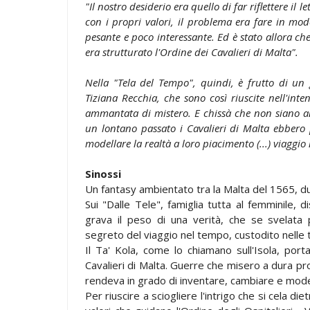
"Il nostro desiderio era quello di far riflettere il 
con i propri valori, il problema era fare in mod
pesante e poco interessante. Ed è stato allora c
era strutturato l'Ordine dei Cavalieri di Malta".
Nella "Tela del Tempo", quindi, è frutto di un
Tiziana Recchia, che sono così riuscite nell'inte
ammantata di mistero. E chissà che non siano and
un lontano passato i Cavalieri di Malta ebbero 
modellare la realtà a loro piacimento (...) viaggio
Sinossi
Un fantasy ambientato tra la Malta del 1565, du
Sui "Dalle Tele", famiglia tutta al femminile, 
grava il peso di una verità, che se svelata p
segreto del viaggio nel tempo, custodito nelle te
Il Ta' Kola, come lo chiamano sull'Isola, port
Cavalieri di Malta. Guerre che misero a dura prov
rendeva in grado di inventare, cambiare e model
Per riuscire a sciogliere l'intrigo che si cela d