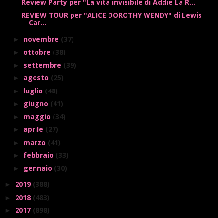
Review Party per "La vita invisibile di Addie La R...
REVIEW TOUR per "ALICE DOROTHY WENDY" di Lewis
Car...
novembre
(37)
►
ottobre
(38)
►
settembre
(39)
►
agosto
(25)
►
luglio
(48)
►
giugno
(41)
►
maggio
(34)
►
aprile
(27)
►
marzo
(41)
►
febbraio
(33)
►
gennaio
(30)
►
2019
(388)
►
2018
(483)
►
2017
(898)
►