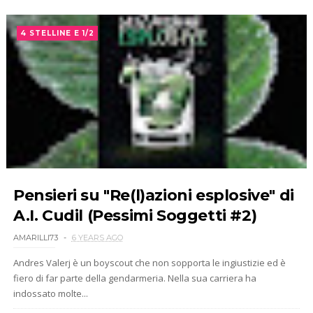
4 STELLINE E 1/2
Pensieri su "Re(l)azioni esplosive" di
A.I. Cudil (Pessimi Soggetti #2)
AMARILLI73
6 YEARS AGO
Andres Valerj è un boyscout che non sopporta le ingiustizie ed è
fiero di far parte della gendarmeria. Nella sua carriera ha
indossato molte...