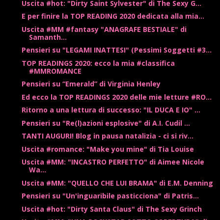
Uscita #hot: "Dirty Saint Sylvester" di The Sexy G...
E per finire la TOP READING 2020 dedicata alla mia...
Uscita #MM #fantasy "ANAGRAFE BESTIALE" di
Samanth...
Pensieri su "LEGAMI INATTESI" (Pessimi Soggetti #3...
TOP READINGS 2020: ecco la mia #classifica
#MMROMANCE
Pensieri su “Emerald” di Virginia Henley
Ed ecco la TOP READINGS 2020 delle mie letture #RO...
Ritorno a una lettura di successo: "IL DUCA E IO" ...
Pensieri su "Re(l)azioni esplosive" di A.I. Cudil ...
TANTI AUGURI! Blog in pausa natalizia - ci si riv...
Uscita #romance: "Make you mine" di Tia Louise
Uscita #MM: "INCASTRO PERFETTO" di Aimee Nicole
Wa...
Uscita #MM: "QUELLO CHE LUI BRAMA" di E.M. Denning
Pensieri su "Un'inguaribile pasticciona" di Patris...
Uscita #hot: "Dirty Santa Claus" di The Sexy Grinch