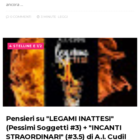
ancora ...
0 COMMENTI
3 MINUTE
LEGGI
4 STELLINE E 1/2
Pensieri su "LEGAMI INATTESI"
(Pessimi Soggetti #3) + "INCANTI
STRAORDINARI" (#3.5) di A.I. Cudil