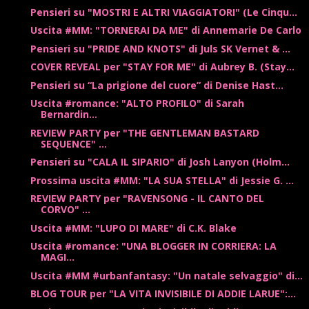
Pensieri su "MOSTRI E ALTRI VIAGGIATORI" (Le Cinqu...
Uscita #MM: "TORNERAI DA ME" di Annemarie De Carlo
Pensieri su "PRIDE AND KNOTS" di Juls SK Vernet & ...
COVER REVEAL per "STAY FOR ME" di Aubrey B. (Stay...
Pensieri su “La prigione del cuore” di Denise Hast...
Uscita #romance: "ALTO PROFILO" di Sarah
Bernardin...
REVIEW PARTY per "THE GENTLEMAN BASTARD
SEQUENCE" ...
Pensieri su "CALA IL SIPARIO" di Josh Lanyon (Holm...
Prossima uscita #MM: "LA SUA STELLA" di Jessie G. ...
REVIEW PARTY per "RAVENSONG - IL CANTO DEL
CORVO" ...
Uscita #MM: "LUPO DI MARE" di C.K. Blake
Uscita #romance: "UNA BLOGGER IN CORRIERA: LA
MAGI...
Uscita #MM #urbanfantasy: "Un natale selvaggio" di...
BLOG TOUR per "LA VITA INVISIBILE DI ADDIE LARUE":...