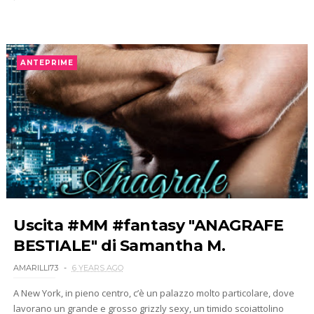
ANTEPRIME
Uscita #MM #fantasy "ANAGRAFE
BESTIALE" di Samantha M.
AMARILLI73
6 YEARS AGO
A New York, in pieno centro, c’è un palazzo molto particolare, dove
lavorano un grande e grosso grizzly sexy, un timido scoiattolino