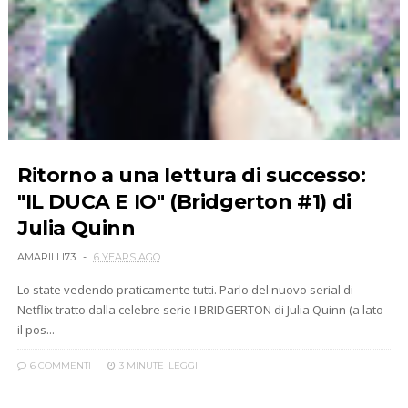
Ritorno a una lettura di successo:
"IL DUCA E IO" (Bridgerton #1) di
Julia Quinn
AMARILLI73
6 YEARS AGO
Lo state vedendo praticamente tutti. Parlo del nuovo serial di
Netflix tratto dalla celebre serie I BRIDGERTON di Julia Quinn (a lato
il pos...
6 COMMENTI
3 MINUTE
LEGGI