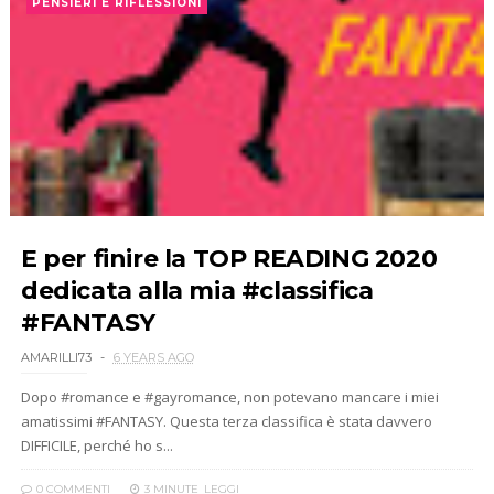
PENSIERI E RIFLESSIONI
E per finire la TOP READING 2020
dedicata alla mia #classifica
#FANTASY
AMARILLI73
6 YEARS AGO
Dopo #romance e #gayromance, non potevano mancare i miei
amatissimi #FANTASY. Questa terza classifica è stata davvero
DIFFICILE, perché ho s...
0 COMMENTI
3 MINUTE
LEGGI