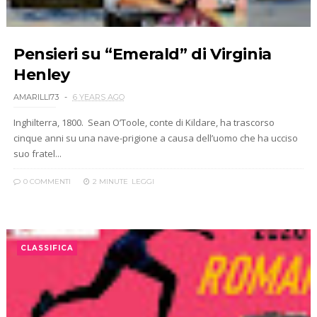
Pensieri su “Emerald” di Virginia
Henley
AMARILLI73
6 YEARS AGO
Inghilterra, 1800. Sean O’Toole, conte di Kildare, ha trascorso
cinque anni su una nave-prigione a causa dell’uomo che ha ucciso
suo fratel...
0 COMMENTI
2 MINUTE
LEGGI
CLASSIFICA