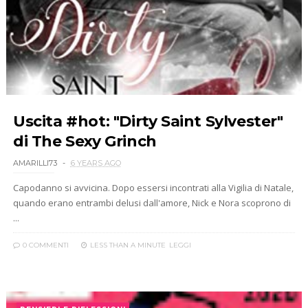
Uscita #hot: "Dirty Saint Sylvester"
di The Sexy Grinch
AMARILLI73
6 YEARS AGO
Capodanno si avvicina. Dopo essersi incontrati alla Vigilia di Natale,
quando erano entrambi delusi dall'amore, Nick e Nora scoprono di
...
0 COMMENTI
LESS THAN A MINUTE
LEGGI