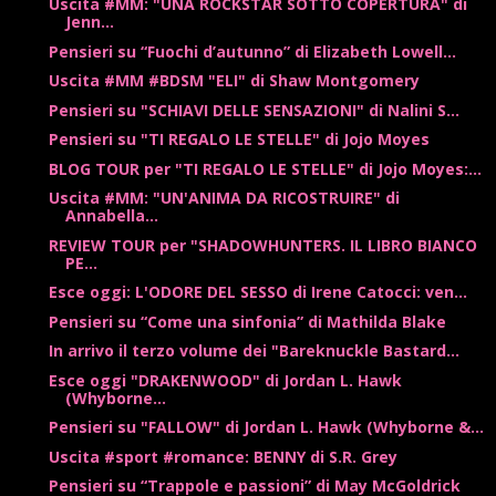
Uscita #MM: "UNA ROCKSTAR SOTTO COPERTURA" di
Jenn...
Pensieri su “Fuochi d’autunno” di Elizabeth Lowell...
Uscita #MM #BDSM "ELI" di Shaw Montgomery
Pensieri su "SCHIAVI DELLE SENSAZIONI" di Nalini S...
Pensieri su "TI REGALO LE STELLE" di Jojo Moyes
BLOG TOUR per "TI REGALO LE STELLE" di Jojo Moyes:...
Uscita #MM: "UN'ANIMA DA RICOSTRUIRE" di
Annabella...
REVIEW TOUR per "SHADOWHUNTERS. IL LIBRO BIANCO
PE...
Esce oggi: L'ODORE DEL SESSO di Irene Catocci: ven...
Pensieri su “Come una sinfonia” di Mathilda Blake
In arrivo il terzo volume dei "Bareknuckle Bastard...
Esce oggi "DRAKENWOOD" di Jordan L. Hawk
(Whyborne...
Pensieri su "FALLOW" di Jordan L. Hawk (Whyborne &...
Uscita #sport #romance: BENNY di S.R. Grey
Pensieri su “Trappole e passioni” di May McGoldrick