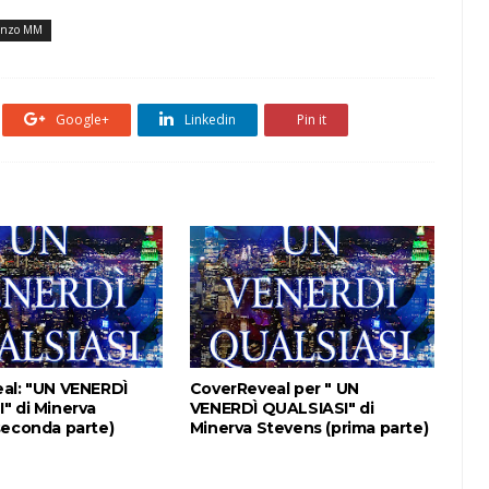
nzo MM
Google+
Linkedin
Pin it
al: "UN VENERDÌ
CoverReveal per " UN
" di Minerva
VENERDÌ QUALSIASI" di
seconda parte)
Minerva Stevens (prima parte)