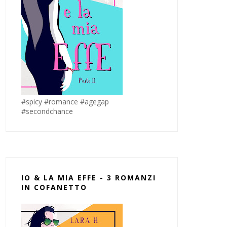
#spicy #romance #agegap
#secondchance
IO & LA MIA EFFE - 3 ROMANZI
IN COFANETTO