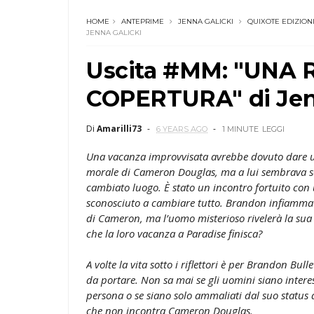
HOME
ANTEPRIME
JENNA GALICKI
QUIXOTE EDIZION
JENNA GALICKI
Uscita #MM: "UNA
COPERTURA" di Jen
Di
Amarilli73
6 YEARS AGO
1 MINUTE
LEGGI
Una vacanza improvvisata avrebbe dovuto dare u
morale di Cameron Douglas, ma a lui sembrava so
cambiato luogo. È stato un incontro fortuito con 
sconosciuto a cambiare tutto. Brandon infiamma l’
di Cameron, ma l’uomo misterioso rivelerà la sua
che la loro vacanza a Paradise finisca?
A volte la vita sotto i riflettori è per Brandon Bu
da portare. Non sa mai se gli uomini siano intere
persona o se siano solo ammaliati dal suo status d
che non incontra Cameron Douglas.