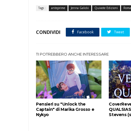
Tags :
anteprime
Jenna Galicki
Quixote Edizioni
Roma
CONDIVIDI
Facebook
Tweet
TI POTREBBERO ANCHE INTERESSARE
Pensieri su "Unlock the
CoverReve
Captain" di Marika Grosso e
QUALSIASI
Nykyo
Stevens (