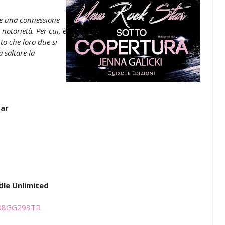
re una connessione
otorietà. Per cui, è
to che loro due si
 saltare la
tar
dle Unlimited
B08GG293TR