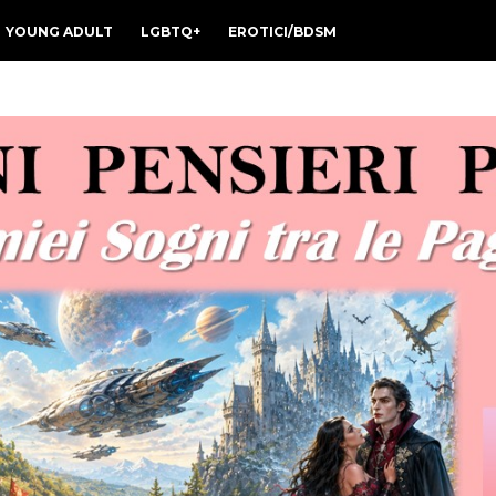
YOUNG ADULT
LGBTQ+
EROTICI/BDSM