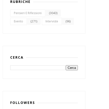
RUBRICHE
(3043)
Pensieri E Riflessioni
(271)
(96)
Evento
Interviste
CERCA
FOLLOWERS