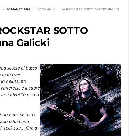
I
ROMANZO MM
USCITA #MM: "UNA ROCKSTAR SOTTO COPERTURA" DI
 ROCKSTAR SOTTO
na Galicki
na scossa al basso
lo di aver
un bellissimo
interesse e il cuore
 vera identità prima
llet un enorme peso
ssati a lui come
i rock star… fino a