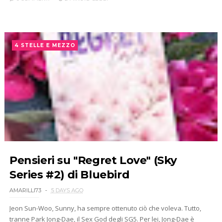
4 STELLE E MEZZO
Pensieri su "Regret Love" (Sky
Series #2) di Bluebird
AMARILLI73
5 DAYS AGO
Jeon Sun-Woo, Sunny, ha sempre ottenuto ciò che voleva. Tutto,
tranne Park Jong-Dae, il Sex God degli SG5. Per lei, Jong-Dae è