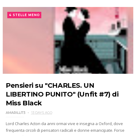
4 STELLE MENO
Pensieri su "CHARLES. UN
LIBERTINO PUNITO" (Unfit #7) di
Miss Black
AMARILLI73
13 DAYS AGO
Lord Charles Acton da anni ormai vive e insegna a Oxford, dove
frequenta circoli di pensatori radicali e donne emancipate. Forse