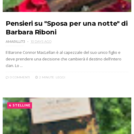
Pensieri su "Sposa per una notte" di
Barbara Riboni
AMARILLI73
10 DAYS AGO
Il Barone Connor MacLellan è al capezzale del suo unico figlio e
deve prendere una decisione che cambierà il destino dell’intero
clan. Lo ...
0 COMMENTI
2 MINUTE
LEGGI
4 STELLINE