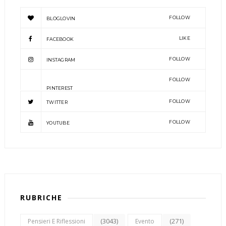
FOLLOW
BLOGLOVIN
LIKE
FACEBOOK
FOLLOW
INSTAGRAM
FOLLOW
PINTEREST
FOLLOW
TWITTER
FOLLOW
YOUTUBE
RUBRICHE
(3043)
(271)
Pensieri E Riflessioni
Evento