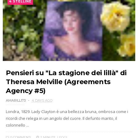
4 STELLINE
Pensieri su "La stagione dei lillà" di
Theresa Melville (Agreements
Agency #5)
AMARILLI73
4 DAYS AGO
Londra, 1829. Lady Clayton è una bellezza bruna, ombrosa come i
ricordi che relega in un angolo del cuore. Il defunto marito, il
colonnello ...
0 COMMENTI
2 MINUTE
LEGGI