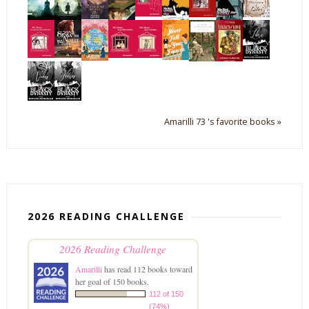
Amarilli 73 's favorite books »
2026 READING CHALLENGE
2026 Reading Challenge
Amarilli
has read 112 books toward
her goal of 150 books.
112 of 150
(74%)