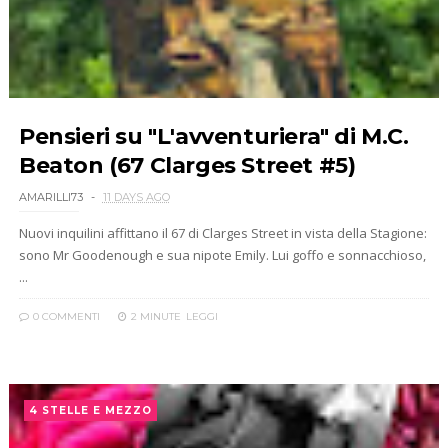
Pensieri su "L'avventuriera" di M.C.
Beaton (67 Clarges Street #5)
AMARILLI73
11 DAYS AGO
Nuovi inquilini affittano il 67 di Clarges Street in vista della Stagione:
sono Mr Goodenough e sua nipote Emily. Lui goffo e sonnacchioso,
...
0 COMMENTI
2 MINUTE
LEGGI
4 STELLE E MEZZO