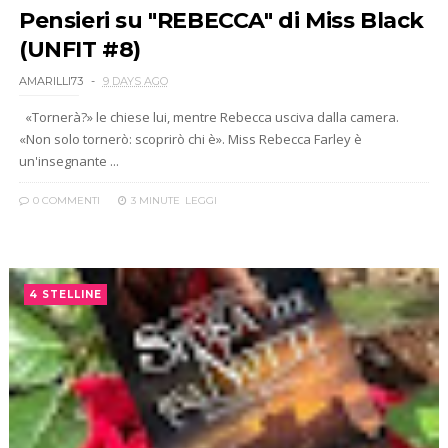
Pensieri su "REBECCA" di Miss Black
(UNFIT #8)
AMARILLI73
9 DAYS AGO
«Tornerà?» le chiese lui, mentre Rebecca usciva dalla camera.
«Non solo tornerò: scoprirò chi è». Miss Rebecca Farley è
un'insegnante ...
0 COMMENTI
3 MINUTE
LEGGI
4 STELLINE