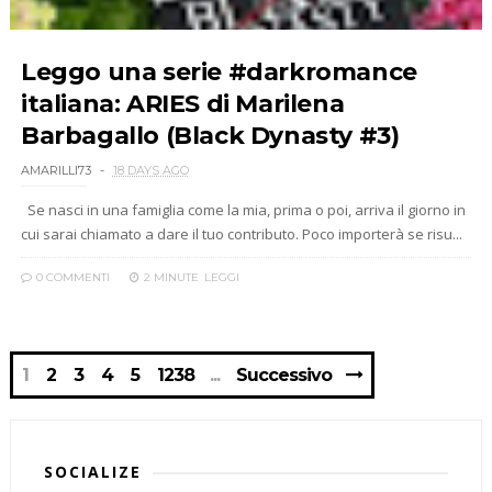
Leggo una serie #darkromance
italiana: ARIES di Marilena
Barbagallo (Black Dynasty #3)
AMARILLI73
18 DAYS AGO
Se nasci in una famiglia come la mia, prima o poi, arriva il giorno in
cui sarai chiamato a dare il tuo contributo. Poco importerà se risu...
0 COMMENTI
2 MINUTE
LEGGI
1
2
3
4
5
1238
Successivo
SOCIALIZE