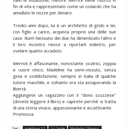
fin di vita e rappresentato come un codardo che ha
annullato le nozze per denaro.
Tredici anni dopo, lui è un architetto di grido e lei,
con figlio a carico, acquista proprio una delle sue
case. Bum! Nessuno dei due ha dimenticato l'altro e
il loro incontro riesce a riportarli indietro, per
svelare quanto accaduto.
Merrick è affascinante, nonostante cicatrici, zoppia
e cuore cinico; Madeline ha semi-vissuto, senza
gioia e soddisfazione, sempre in balia di qualche
tutore maschile, e soltanto ora sta assaporando la
libertà.
Aggiungete un ragazzino con il "dono scozzese"
(dovete leggere il libro) e capirete perché si tratta
di una storia vivace, appassionante e accattivante.
Promossa.
Tags :
4 stelline e 1/2
Liz Carlyle
Mondadori I Romanzi