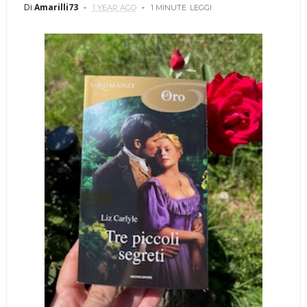
Di
Amarilli73
1 YEAR AGO
1 MINUTE
LEGGI