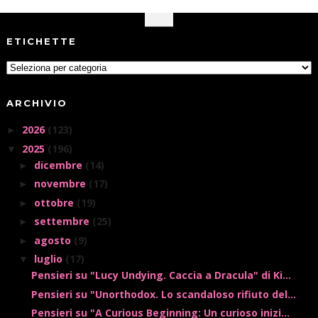
ETICHETTE
ARCHIVIO
2026
(123)
►
2025
(196)
▼
dicembre
(14)
►
novembre
(17)
►
ottobre
(19)
►
settembre
(25)
►
agosto
(9)
►
luglio
(17)
▼
Pensieri su "Lucy Undying. Caccia a Dracula" di Ki...
Pensieri su "Unorthodox. Lo scandaloso rifiuto del...
Pensieri su "A Curious Beginning: Un curioso inizi...