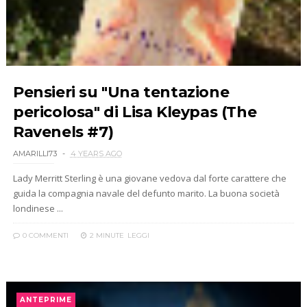
Pensieri su "Una tentazione
pericolosa" di Lisa Kleypas (The
Ravenels #7)
AMARILLI73
4 YEARS AGO
Lady Merritt Sterling è una giovane vedova dal forte carattere che
guida la compagnia navale del defunto marito. La buona società
londinese ...
0 COMMENTI
2 MINUTE
LEGGI
ANTEPRIME