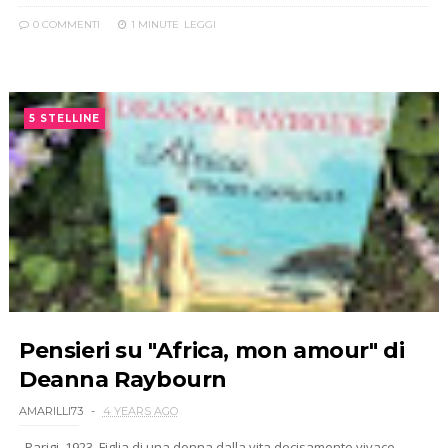
0 COMMENTI
1 MINUTE
LEGGI
5 STELLINE
Pensieri su "Africa, mon amour" di
Deanna Raybourn
AMARILLI73
4 YEARS AGO
Parigi, 1923. Figlia di una donna dalla vita decisamente vivace,