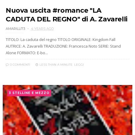
Nuova uscita #romance "LA
CADUTA DEL REGNO" di A. Zavarelli
AMARILLI73
4 YEARS AGO
TITOLO: La caduta del regno TITOLO ORIGINALE: Kingdom Fall
AUTRICE: A. Zavarelli TRADUZIONE: Francesca Noto SERIE: Stand
Alone FORMATO: E-bo...
0 COMMENTI
LESS THAN A MINUTE
LEGGI
3 STELLINE E MEZZO