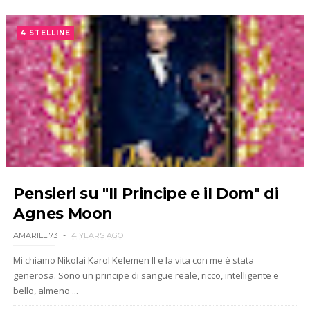
4 STELLINE
Pensieri su "Il Principe e il Dom" di
Agnes Moon
AMARILLI73
4 YEARS AGO
Mi chiamo Nikolai Karol Kelemen II e la vita con me è stata
generosa. Sono un principe di sangue reale, ricco, intelligente e
bello, almeno ...