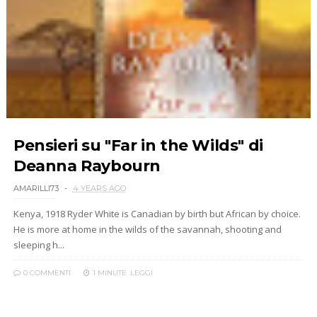
Pensieri su "Far in the Wilds" di
Deanna Raybourn
AMARILLI73
4 YEARS AGO
Kenya, 1918 Ryder White is Canadian by birth but African by choice.
He is more at home in the wilds of the savannah, shooting and
sleeping h...
0 COMMENTI
1 MINUTE
LEGGI