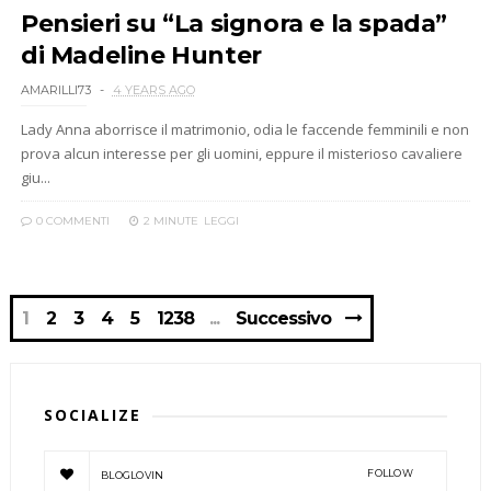
Pensieri su “La signora e la spada”
di Madeline Hunter
AMARILLI73
4 YEARS AGO
Lady Anna aborrisce il matrimonio, odia le faccende femminili e non
prova alcun interesse per gli uomini, eppure il misterioso cavaliere
giu...
0 COMMENTI
2 MINUTE
LEGGI
1
2
3
4
5
1238
Successivo
SOCIALIZE
FOLLOW
BLOGLOVIN