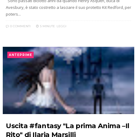
Sono passati diciotto anni da quando Henry Asquith, duca di
Avesbury, è stato costretto a lasciare il suo protetto Kit Redford, per
poters...
0 COMMENTI
5 MINUTE
LEGGI
ANTEPRIME
Uscita #fantasy "La prima Anima –Il
Rito" di Ilaria Marsilli