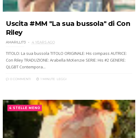
Uscita #MM "La sua bussola" di Con
Riley
AMARILLI73
4 YEARS AGO
TITOLO: La sua bussola TITOLO ORIGINALE: His compass AUTRICE:
Con Riley TRADUZIONE: Arabella McKenzie SERIE: His #2 GENERE:
QLGBT Contempora...
0 COMMENTI
1 MINUTE
LEGGI
4 STELLE MENO