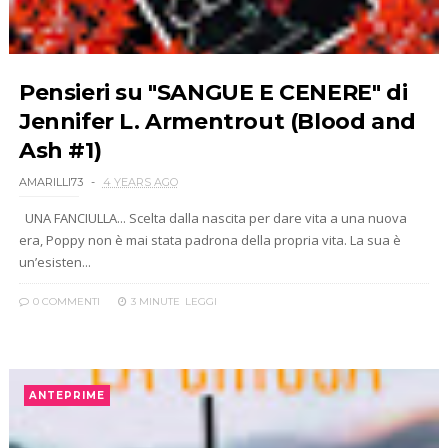
Pensieri su "SANGUE E CENERE" di
Jennifer L. Armentrout (Blood and
Ash #1)
AMARILLI73
4 YEARS AGO
UNA FANCIULLA... Scelta dalla nascita per dare vita a una nuova
era, Poppy non è mai stata padrona della propria vita. La sua è
un’esisten...
0 COMMENTI
3 MINUTE
LEGGI
ANTEPRIME