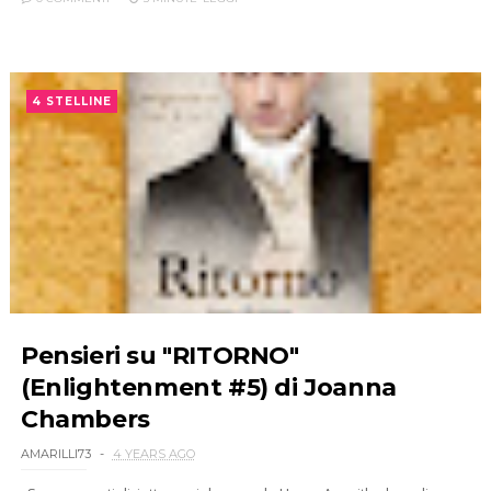
4 STELLINE
Pensieri su "RITORNO"
(Enlightenment #5) di Joanna
Chambers
AMARILLI73
4 YEARS AGO