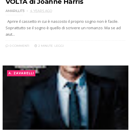
VOLTA di Joanne Harris
AMARILLI73
4 YEARS AGO
Aprire il cassetto in cui è nascosto il proprio sogno non è facile.
Soprattutto se il sogno è quello di scrivere un romanzo. Ma se ad
aiut...
0 COMMENTI
2 MINUTE
LEGGI
A. ZAVARELLI