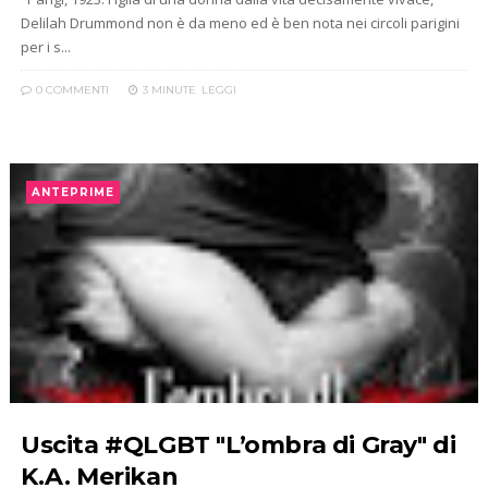
Delilah Drummond non è da meno ed è ben nota nei circoli parigini
per i s...
0 COMMENTI
3 MINUTE
LEGGI
ANTEPRIME
Uscita #QLGBT "L’ombra di Gray" di
K.A. Merikan