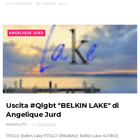
0 COMMENTI
5 MINUTE
LEGGI
ANGELIQUE JURD
Uscita #Qlgbt "BELKIN LAKE" di
Angelique Jurd
AMARILLI73
4 YEARS AGO
TITOLO: Belkin Lake TITOLO ORIGINALE: Belkin Lake AUTRICE: