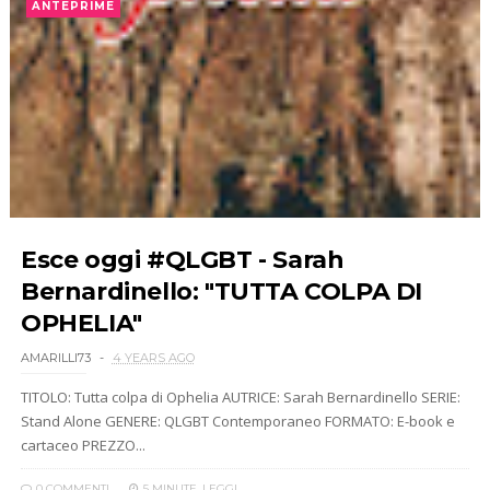
ANTEPRIME
Esce oggi #QLGBT - Sarah
Bernardinello: "TUTTA COLPA DI
OPHELIA"
AMARILLI73
4 YEARS AGO
TITOLO: Tutta colpa di Ophelia AUTRICE: Sarah Bernardinello SERIE:
Stand Alone GENERE: QLGBT Contemporaneo FORMATO: E-book e
cartaceo PREZZO...
0 COMMENTI
5 MINUTE
LEGGI