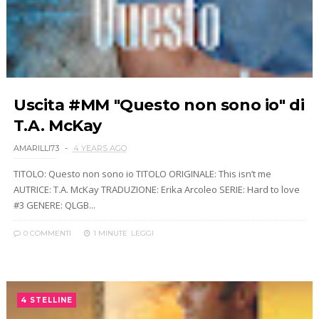
Uscita #MM "Questo non sono io" di
T.A. McKay
AMARILLI73
4 YEARS AGO
TITOLO: Questo non sono io TITOLO ORIGINALE: This isn’t me
AUTRICE: T.A. McKay TRADUZIONE: Erika Arcoleo SERIE: Hard to love
#3 GENERE: QLGB...
0 COMMENTI
1 MINUTE
LEGGI
4 STELLINE