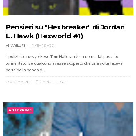
Pensieri su "Hexbreaker" di Jordan
L. Hawk (Hexworld #1)
AMARILLI73
4 YEARS AGO
Il poliziotto newyorkese Tom Halloran è un uomo dal passato
tormentato. Se qualcuno avesse scoperto che una volta faceva
parte della banda d...
0 COMMENTI
2 MINUTE
LEGGI
ANTEPRIME