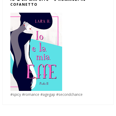
COFANETTO
#spicy #romance #agegap #secondchance