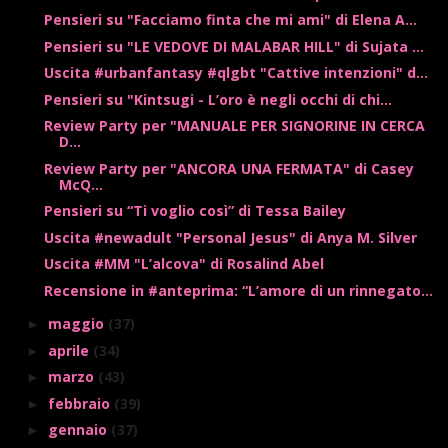
Pensieri su "Facciamo finta che mi ami" di Elena A...
Pensieri su "LE VEDOVE DI MALABAR HILL" di Sujata ...
Uscita #urbanfantasy #qlgbt "Cattive intenzioni" d...
Pensieri su "Kintsugi - L’oro è negli occhi di chi...
Review Party per "MANUALE PER SIGNORINE IN CERCA
D...
Review Party per "ANCORA UNA FERMATA" di Casey
McQ...
Pensieri su “Ti voglio così” di Tessa Bailey
Uscita #newadult "Personal Jesus" di Anya M. Silver
Uscita #MM "L’alcova" di Rosalind Abel
Recensione in #anteprima: “L’amore di un rinnegato...
maggio
(37)
►
aprile
(34)
►
marzo
(43)
►
febbraio
(39)
►
gennaio
(37)
►