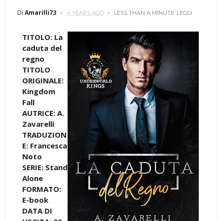
Di
Amarilli73
4 YEARS AGO
LESS THAN A MINUTE
LEGGI
TITOLO: La
caduta del
regno
TITOLO
ORIGINALE:
Kingdom
Fall
AUTRICE: A.
Zavarelli
TRADUZION
E: Francesca
Noto
SERIE: Stand
Alone
FORMATO:
E-book
DATA DI