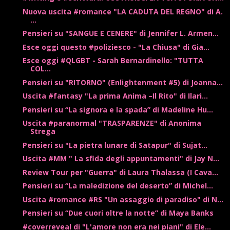
Nuova uscita #romance "LA CADUTA DEL REGNO" di A.
...
Pensieri su "SANGUE E CENERE" di Jennifer L. Armen...
Esce oggi questo #poliziesco - "La Chiusa" di Gia...
Esce oggi #QLGBT - Sarah Bernardinello: "TUTTA
COL...
Pensieri su "RITORNO" (Enlightenment #5) di Joanna...
Uscita #fantasy "La prima Anima –Il Rito" di Ilari...
Pensieri su “La signora e la spada” di Madeline Hu...
Uscita #paranormal "TRASPARENZE" di Anonima
Strega
Pensieri su "La pietra lunare di Satapur" di Sujat...
Uscita #MM " La sfida degli appuntamenti" di Jay N...
Review Tour per "Guerra" di Laura Thalassa (I Cava...
Pensieri su “La maledizione del deserto” di Michel...
Uscita #romance #RS "Un assaggio di paradiso" di N...
Pensieri su “Due cuori oltre la notte” di Maya Banks
#coverreveal di "L'amore non era nei piani" di Ele...