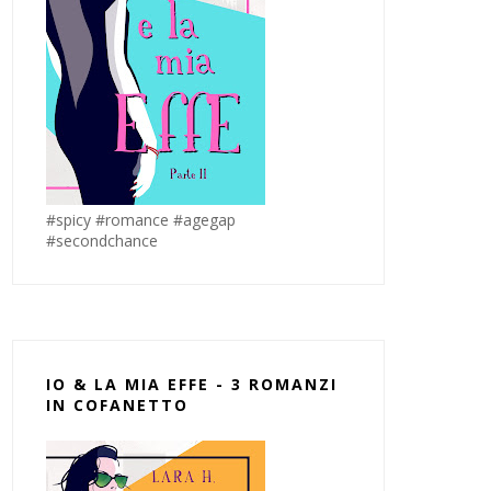
#spicy #romance #agegap
#secondchance
IO & LA MIA EFFE - 3 ROMANZI
IN COFANETTO