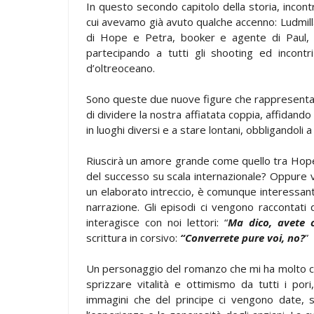
In questo secondo capitolo della storia, incont
cui avevamo già avuto qualche accenno: Ludmilla
di Hope e Petra, booker e agente di Paul, 
partecipando a tutti gli shooting ed incontr
d’oltreoceano.
Sono queste due nuove figure che rappresentano
di dividere la nostra affiatata coppia, affidando
in luoghi diversi e a stare lontani, obbligandoli a
Riuscirà un amore grande come quello tra Hope 
del successo su scala internazionale? Oppure
un elaborato intreccio, è comunque interessant
narrazione. Gli episodi ci vengono raccontati
interagisce con noi lettori: “
Ma dico, avete 
scrittura in corsivo:
“Converrete pure voi, no?
”
Un personaggio del romanzo che mi ha molto colp
sprizzare vitalità e ottimismo da tutti i pori
immagini che del principe ci vengono date, s