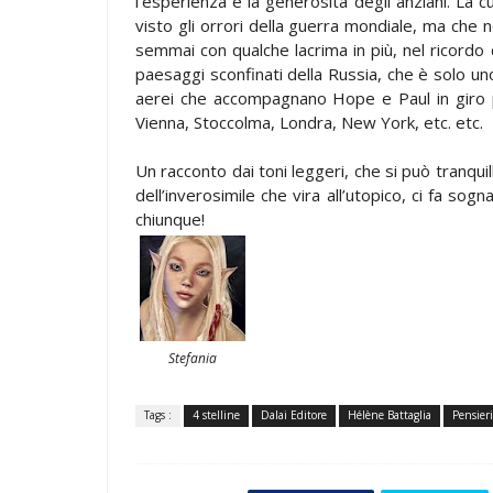
l’esperienza e la generosità degli anziani. La 
visto gli orrori della guerra mondiale, ma che 
semmai con qualche lacrima in più, nel ricordo 
paesaggi sconfinati della Russia, che è solo uno
aerei che accompagnano Hope e Paul in giro p
Vienna, Stoccolma, Londra, New York, etc. etc.
Un racconto dai toni leggeri, che si può tranqui
dell’inverosimile che vira all’utopico, ci fa so
chiunque!
Stefania
Tags :
4 stelline
Dalai Editore
Hélène Battaglia
Pensieri