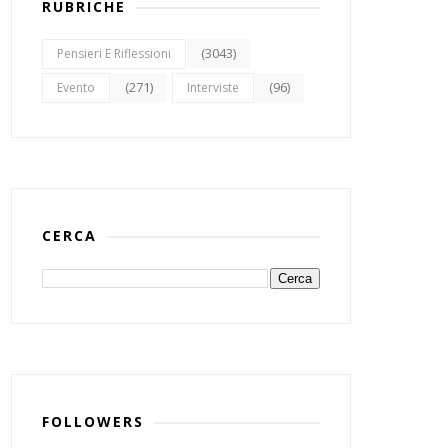
RUBRICHE
(3043)
Pensieri E Riflessioni
(271)
(96)
Evento
Interviste
CERCA
FOLLOWERS