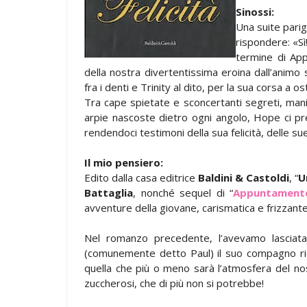
Sinossi:
Una suite parig
rispondere: «S
termine di App
della nostra divertentissima eroina dall’animo 
fra i denti e Trinity al dito, per la sua corsa a os
Tra cape spietate e sconcertanti segreti, manier
arpie nascoste dietro ogni angolo, Hope ci p
rendendoci testimoni della sua felicità, delle su
Il mio pensiero:
Edito dalla casa editrice
Baldini & Castoldi
, “
U
Battaglia
, nonché sequel di “
Appuntamento
avventure della giovane, carismatica e frizzan
Nel romanzo precedente, l’avevamo lasciata 
(comunemente detto Paul) il suo compagno ric
quella che più o meno sarà l’atmosfera del nos
zuccherosi, che di più non si potrebbe!