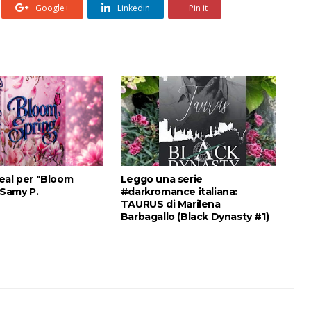
Google+
Linkedin
Pin it
eal per "Bloom
Leggo una serie
 Samy P.
#darkromance italiana:
TAURUS di Marilena
Barbagallo (Black Dynasty #1)