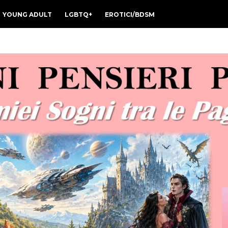
YOUNG ADULT
LGBTQ+
EROTICI/BDSM