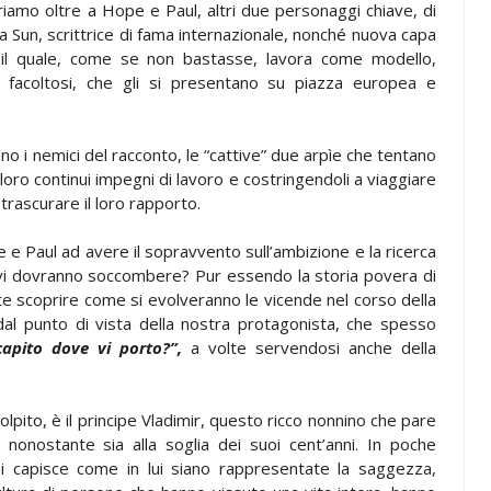
riamo oltre a Hope e Paul, altri due personaggi chiave, di
 Sun, scrittrice di fama internazionale, nonché nuova capa
il quale, come se non bastasse, lavora come modello,
i facoltosi, che gli si presentano su piazza europea e
 i nemici del racconto, le “cattive” due arpìe che tentano
 loro continui impegni di lavoro e costringendoli a viaggiare
 trascurare il loro rapporto.
e Paul ad avere il sopravvento sull’ambizione e la ricerca
 vi dovranno soccombere? Pur essendo la storia povera di
e scoprire come si evolveranno le vicende nel corso della
 dal punto di vista della nostra protagonista, che spesso
capito dove vi porto?”,
a volte servendosi anche della
ito, è il principe Vladimir, questo ricco nonnino che pare
, nonostante sia alla soglia dei suoi cent’anni. In poche
i capisce come in lui siano rappresentate la saggezza,