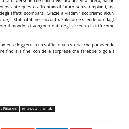
cultura di persone che hanno vissuto una vita intera, hanno
nonostante questo affrontano il futuro senza rimpianti, ma
degli affetti scomparsi. Grazie a Vladimir scopriamo alcuni
 degli Stati citati nel racconto. Salendo e scendendo dagli
er il mondo, ci vengono dati degli accenni di città come
llamente leggere in un soffio, e una storia, che pur avendo
gnare fino alla fine, con delle sorprese che farebbero gola a
 e Riflessioni
romanzo sentimentale