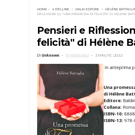
HOME
4 STELLINE
DALAI EDITORE
HÉLÈNE BATTAGLI
RIFLESSIONI SU "UNA PROMESSA DI FELICITÀ" DI HÉLÈNE BAT
Pensieri e Riflessio
felicità" di Hélène B
Di
Unknown
13 YEARS AGO
3 MINUTE
LEGGI
In anteprima per
Una promessa 
di Hélène Bat
Editore:
Baldin
Collana:
Romanz
ISBN-10:
8868
ISBN-13:
978-