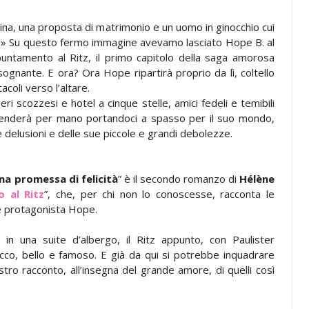
ina, una proposta di matrimonio e un uomo in ginocchio cui
ì!» Su questo fermo immagine avevamo lasciato Hope B. al
untamento al Ritz, il primo capitolo della saga amorosa
sognante. E ora? Ora Hope ripartirà proprio da lì, coltello
tacoli verso l’altare.
i scozzesi e hotel a cinque stelle, amici fedeli e temibili
renderà per mano portandoci a spasso per il suo mondo,
e delusioni e delle sue piccole e grandi debolezze.
na promessa di felicità
” è il secondo romanzo di
Hélène
 al Ritz
”, che, per chi non lo conoscesse, racconta le
te protagonista Hope.
in una suite d’albergo, il Ritz appunto, con Paulister
co, bello e famoso. E già da qui si potrebbe inquadrare
tro racconto, all’insegna del grande amore, di quelli così