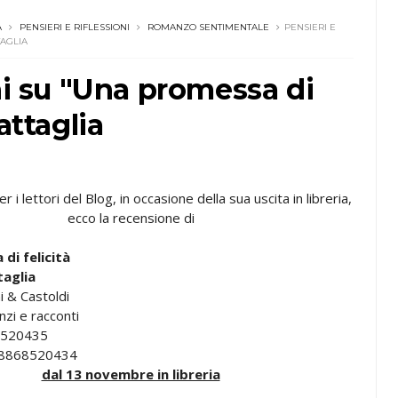
A
PENSIERI E RIFLESSIONI
ROMANZO SENTIMENTALE
PENSIERI E
TAGLIA
ni su "Una promessa di
attaglia
 i lettori del Blog, in occasione della sua uscita in libreria,
ecco la recensione di
di felicità
taglia
i & Castoldi
i e racconti
520435
8868520434
dal 13 novembre in libreria