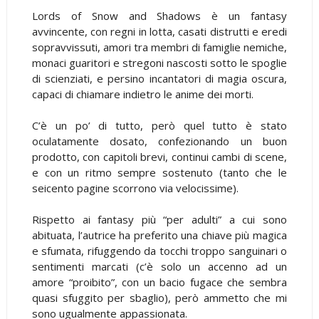
Lords of Snow and Shadows è un fantasy
avvincente, con regni in lotta, casati distrutti e eredi
sopravvissuti, amori tra membri di famiglie nemiche,
monaci guaritori e stregoni nascosti sotto le spoglie
di scienziati, e persino incantatori di magia oscura,
capaci di chiamare indietro le anime dei morti.
C’è un po’ di tutto, però quel tutto è stato
oculatamente dosato, confezionando un buon
prodotto, con capitoli brevi, continui cambi di scene,
e con un ritmo sempre sostenuto (tanto che le
seicento pagine scorrono via velocissime).
Rispetto ai fantasy più “per adulti” a cui sono
abituata, l’autrice ha preferito una chiave più magica
e sfumata, rifuggendo da tocchi troppo sanguinari o
sentimenti marcati (c’è solo un accenno ad un
amore “proibito”, con un bacio fugace che sembra
quasi sfuggito per sbaglio), però ammetto che mi
sono ugualmente appassionata.