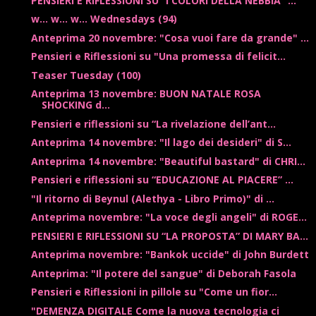
PENSIERI E RIFLESSIONI SU “I COLORI DELLA NEBBIA” ...
w... w... w... Wednesdays (94)
Anteprima 20 novembre: "Cosa vuoi fare da grande" ...
Pensieri e Riflessioni su "Una promessa di felicit...
Teaser Tuesday (100)
Anteprima 13 novembre: BUON NATALE ROSA
SHOCKING d...
Pensieri e riflessioni su “La rivelazione dell’ant...
Anteprima 14 novembre: "Il lago dei desideri" di S...
Anteprima 14 novembre: "Beautiful bastard" di CHRI...
Pensieri e riflessioni su “EDUCAZIONE AL PIACERE” ...
"Il ritorno di Beynul (Alethya - Libro Primo)" di ...
Anteprima novembre: "La voce degli angeli" di ROGE...
PENSIERI E RIFLESSIONI SU “LA PROPOSTA” DI MARY BA...
Anteprima novembre: "Bankok uccide" di John Burdett
Anteprima: "Il potere del sangue" di Deborah Fasola
Pensieri e Riflessioni in pillole su "Come un fior...
"DEMENZA DIGITALE Come la nuova tecnologia ci