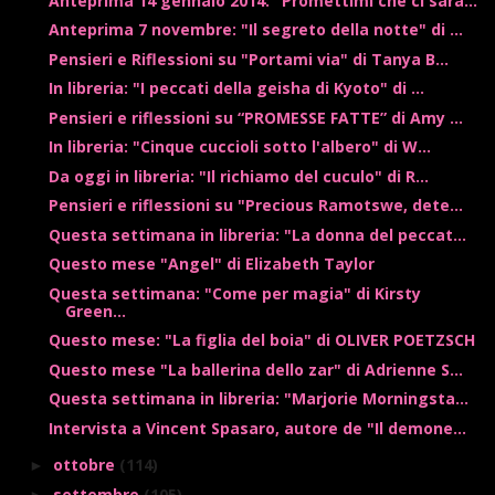
Anteprima 14 gennaio 2014: "Promettimi che ci sara...
Anteprima 7 novembre: "Il segreto della notte" di ...
Pensieri e Riflessioni su "Portami via" di Tanya B...
In libreria: "I peccati della geisha di Kyoto" di ...
Pensieri e riflessioni su “PROMESSE FATTE” di Amy ...
In libreria: "Cinque cuccioli sotto l'albero" di W...
Da oggi in libreria: "Il richiamo del cuculo" di R...
Pensieri e riflessioni su "Precious Ramotswe, dete...
Questa settimana in libreria: "La donna del peccat...
Questo mese "Angel" di Elizabeth Taylor
Questa settimana: "Come per magia" di Kirsty
Green...
Questo mese: "La figlia del boia" di OLIVER POETZSCH
Questo mese "La ballerina dello zar" di Adrienne S...
Questa settimana in libreria: "Marjorie Morningsta...
Intervista a Vincent Spasaro, autore de "Il demone...
ottobre
(114)
►
settembre
(105)
►