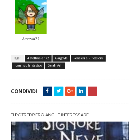
Amarilli73
Tags :
4 stelline e 1/2
Gargoyle
Pensieri e Riflessioni
romanzo fantastico
Sarah Ash
CONDIVIDI
TI POTREBBERO ANCHE INTERESSARE