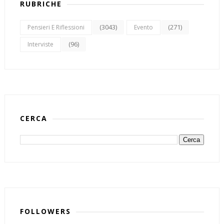
RUBRICHE
(3043)
(271)
Pensieri E Riflessioni
Evento
(96)
Interviste
CERCA
FOLLOWERS