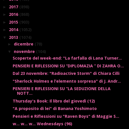
2017
(898)
►
2016
(868)
►
2015
(903)
►
2014
(1052)
►
2013
(1074)
▼
dicembre
(78)
►
novembre
(104)
▼
Scoperte del week-end: "La farfalla di Lana Turner...
PENSIERI E RIFLESSIONI SU “DIPLOMAZIA ” DI ZAHRA O...
Dal 23 novembre: "Radioactive Storm" di Chiara Cilli
"Sherlock Holmes e l’elemento sorpresa" di J. Andr...
PENSIERI E RIFLESSIONI SU “LA SEDUZIONE DELLA
NOTT...
Thursday's Book: Il libro del giovedì (12)
"A proposito di lei" di Banana Yoshimoto
Pensieri e Riflessioni su "Raven Boys" di Maggie S...
w... w... w... Wednesdays (96)