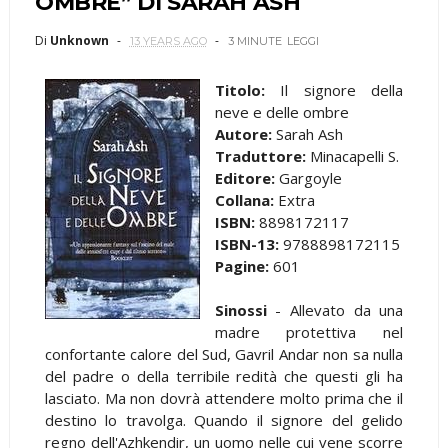
OMBRE” DI SARAH ASH
Di
Unknown
13 YEARS AGO
3 MINUTE
LEGGI
Titolo:
Il signore della
neve e delle ombre
Autore:
Sarah Ash
Traduttore:
Minacapelli S.
Editore:
Gargoyle
Collana:
Extra
ISBN:
8898172117
ISBN-13:
9788898172115
Pagine:
601
Sinossi
- Allevato da una
madre protettiva nel
confortante calore del Sud, Gavril Andar non sa nulla
del padre o della terribile redità che questi gli ha
lasciato. Ma non dovrà attendere molto prima che il
destino lo travolga. Quando il signore del gelido
regno dell'Azhkendir, un uomo nelle cui vene scorre