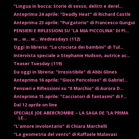
"Lingua in bocca: Storie di sesso, delitti e derel...
Anteprima 24 aprile: "Deadly Heat" di Richard Castle
Anteprima 23 aprile: "Purgatorio" di Francesco Gungui
PENSIERI E RIFLESSIONI SU “LA MIA PICCOLINA” DI PI...
w... w... w... Wednesdays (112)
Oggi in libreria: "La crociata dei bambini" di Tul...
Intervista speciale a Stephanie Hudson, autrice ac...
Teaser Tuesday (119)
Da oggi in libreria: "Irresistibile" di Abbi Glines
Anteprima 16 aprile: "Gioco Pericoloso" di Gabriel...
Pensieri e Riflessioni su "Il Marchio" di Aurora D...
Anteprima 15 aprile: "Cacciatori di fantasmi" di F...
Dal 12 aprile on line
SPECIALE JOE ABERCROMBIE – LA SAGA DE “LA PRIMA
LE...
"L'amore involontario" di Chiara Marchelli
"La geometria del vento" di Raffaele Malavasi