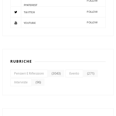
FOLLOW
PINTEREST
FOLLOW
TWITTER
FOLLOW
YOUTUBE
RUBRICHE
(3043)
(271)
Pensieri E Riflessioni
Evento
(96)
Interviste