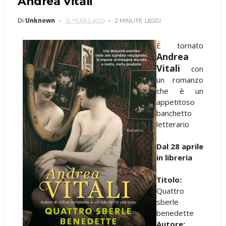
Andrea Vitali
Di
Unknown
12 YEARS AGO
2 MINUTE
LEGGI
È tornato
Andrea
Vitali
con
un romanzo
che è un
appetitoso
banchetto
letterario
Dal 28 aprile
in libreria
Titolo:
Quattro
sberle
benedette
Autore: