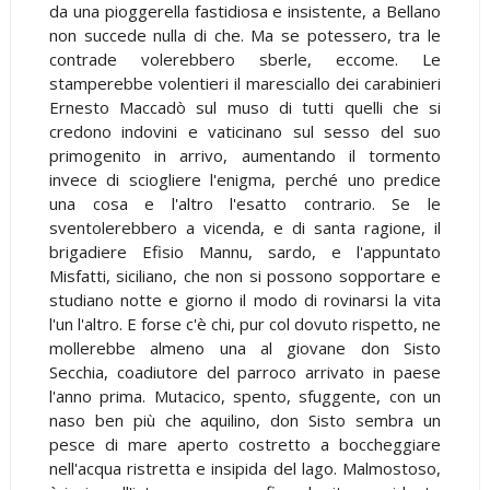
da una pioggerella fastidiosa e insistente, a Bellano
non succede nulla di che. Ma se potessero, tra le
contrade volerebbero sberle, eccome. Le
stamperebbe volentieri il maresciallo dei carabinieri
Ernesto Maccadò sul muso di tutti quelli che si
credono indovini e vaticinano sul sesso del suo
primogenito in arrivo, aumentando il tormento
invece di sciogliere l'enigma, perché uno predice
una cosa e l'altro l'esatto contrario. Se le
sventolerebbero a vicenda, e di santa ragione, il
brigadiere Efisio Mannu, sardo, e l'appuntato
Misfatti, siciliano, che non si possono sopportare e
studiano notte e giorno il modo di rovinarsi la vita
l'un l'altro. E forse c'è chi, pur col dovuto rispetto, ne
mollerebbe almeno una al giovane don Sisto
Secchia, coadiutore del parroco arrivato in paese
l'anno prima. Mutacico, spento, sfuggente, con un
naso ben più che aquilino, don Sisto sembra un
pesce di mare aperto costretto a boccheggiare
nell'acqua ristretta e insipida del lago. Malmostoso,