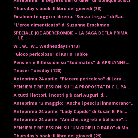
Anteprima: "Il segreto dell'Ordine" di Monique Scisci
Thursday's book: Il libro del giovedì (30)
Finalmente oggi in libreria: "Senza tregua" di Rai...
"L'eroe dimenticato" di Suzanne Brockman
SPECIALE JOE ABERCROMBIE – LA SAGA DE “LA PRIMA
LE...
w... w... w... Wednesdays (113)
"Gioco pericoloso" di Karin Tabke
Pensieri e Riflessioni su "Soulmates" di APRILYNNE...
Teaser Tuesday (120)
Anteprima 24 aprile: "Piacere pericoloso" di Lora ...
PENSIERI E RIFLESSIONI SU “LA PROPOSTA” DI C.L. PA...
A tutti i lettori, i nostri più cari Auguri d...
Anteprima 13 maggio: "Anche i pesci si innamorano"...
Anteprima 24 aprile: "Lady Cupido" di Susan E. Phi...
Anteprima 24 aprile: "Amiche, segreti e bollicine"...
PENSIERI E RIFLESSIONI SU “UN GIOIELLO RARO” di Ma...
Thursday's book: Il libro del giovedì (29)