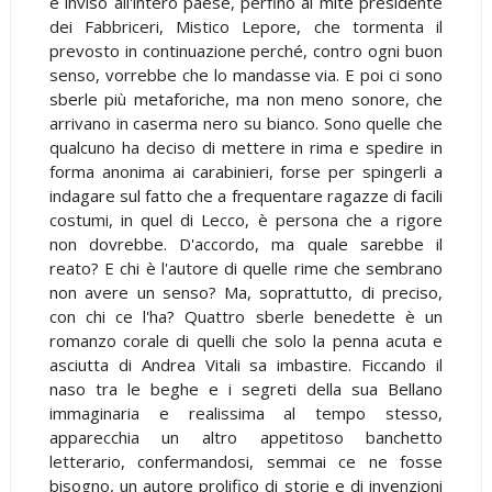
è inviso all'intero paese, perfino al mite presidente
dei Fabbriceri, Mistico Lepore, che tormenta il
prevosto in continuazione perché, contro ogni buon
senso, vorrebbe che lo mandasse via. E poi ci sono
sberle più metaforiche, ma non meno sonore, che
arrivano in caserma nero su bianco. Sono quelle che
qualcuno ha deciso di mettere in rima e spedire in
forma anonima ai carabinieri, forse per spingerli a
indagare sul fatto che a frequentare ragazze di facili
costumi, in quel di Lecco, è persona che a rigore
non dovrebbe. D'accordo, ma quale sarebbe il
reato? E chi è l'autore di quelle rime che sembrano
non avere un senso? Ma, soprattutto, di preciso,
con chi ce l'ha? Quattro sberle benedette è un
romanzo corale di quelli che solo la penna acuta e
asciutta di Andrea Vitali sa imbastire. Ficcando il
naso tra le beghe e i segreti della sua Bellano
immaginaria e realissima al tempo stesso,
apparecchia un altro appetitoso banchetto
letterario, confermandosi, semmai ce ne fosse
bisogno, un autore prolifico di storie e di invenzioni