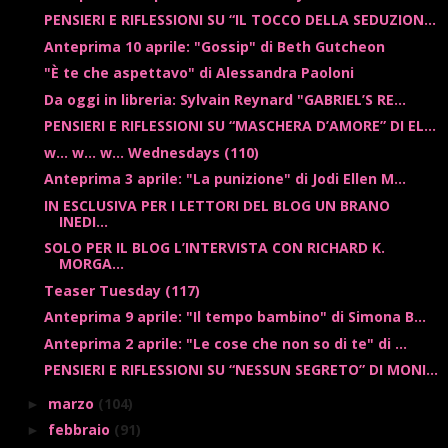
PENSIERI E RIFLESSIONI SU “IL TOCCO DELLA SEDUZION...
Anteprima 10 aprile: "Gossip" di Beth Gutcheon
"È te che aspettavo" di Alessandra Paoloni
Da oggi in libreria: Sylvain Reynard "GABRIEL’S RE...
PENSIERI E RIFLESSIONI SU “MASCHERA D’AMORE” DI EL...
w... w... w... Wednesdays (110)
Anteprima 3 aprile: "La punizione" di Jodi Ellen M...
IN ESCLUSIVA PER I LETTORI DEL BLOG UN BRANO
INEDI...
SOLO PER IL BLOG L’INTERVISTA CON RICHARD K.
MORGA...
Teaser Tuesday (117)
Anteprima 9 aprile: "Il tempo bambino" di Simona B...
Anteprima 2 aprile: "Le cose che non so di te" di ...
PENSIERI E RIFLESSIONI SU “NESSUN SEGRETO” DI MONI...
marzo
(104)
►
febbraio
(91)
►