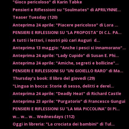
"Gioco pericoloso" di Karin Tabke
Pensieri e Riflessioni su "Soulmates" di APRILYNNE...
Teaser Tuesday (120)
Anteprima 24 aprile: "Piacere pericoloso" di Lora ...
PENSIERI E RIFLESSIONI SU “LA PROPOSTA” DI C.L. PA...
A tutti i lettori, i nostri più cari Auguri d...
Anteprima 13 maggio: "Anche i pesci si innamorano"...
Anteprima 24 aprile: "Lady Cupido" di Susan E. Phi...
Anteprima 24 aprile: "Amiche, segreti e bollicine"...
PENSIERI E RIFLESSIONI SU “UN GIOIELLO RARO” di Ma...
Thursday's book: Il libro del giovedì (29)
"Lingua in bocca: Storie di sesso, delitti e derel...
Anteprima 24 aprile: "Deadly Heat" di Richard Castle
Anteprima 23 aprile: "Purgatorio" di Francesco Gungui
PENSIERI E RIFLESSIONI SU “LA MIA PICCOLINA” DI PI...
w... w... w... Wednesdays (112)
Oggi in libreria: "La crociata dei bambini" di Tul...