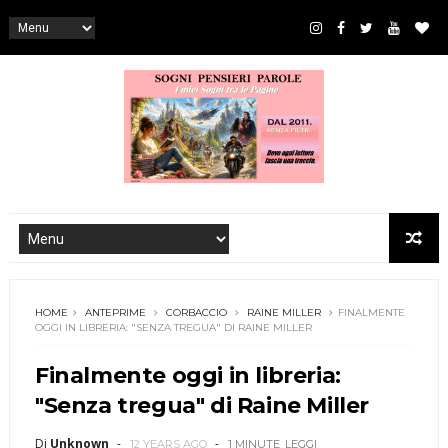
HOME
ANTEPRIME
CORBACCIO
RAINE MILLER
FINALMENTE
OGGI IN LIBRERIA: "SENZA TREGUA" DI RAINE MILLER
Finalmente oggi in libreria:
"Senza tregua" di Raine Miller
Di
Unknown
12 YEARS AGO
1 MINUTE
LEGGI