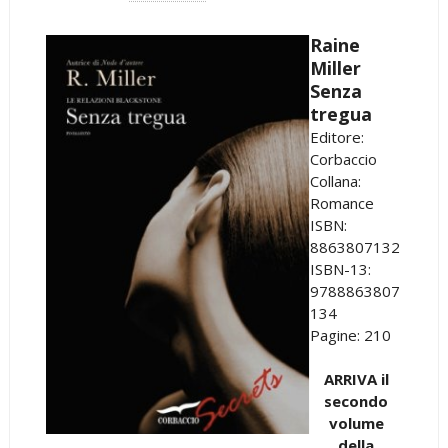
Raine
Miller
Senza
tregua
Editore:
Corbaccio
Collana:
Romance
ISBN:
8863807132
ISBN-13:
9788863807
134
Pagine: 210
ARRIVA il
secondo
volume
della