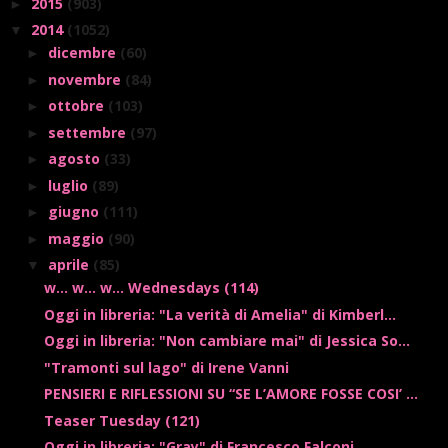
2015
(903)
►
2014
(1052)
▼
dicembre
(60)
►
novembre
(84)
►
ottobre
(103)
►
settembre
(97)
►
agosto
(33)
►
luglio
(89)
►
giugno
(111)
►
maggio
(90)
►
aprile
(85)
▼
w... w... w... Wednesdays (114)
Oggi in libreria: "La verità di Amelia" di Kimberl...
Oggi in libreria: "Non cambiare mai" di Jessica So...
"Tramonti sul lago" di Irene Vanni
PENSIERI E RIFLESSIONI SU “SE L’AMORE FOSSE COSI’ ...
Teaser Tuesday (121)
Oggi in libreria: "Gray" di Francesco Falconi