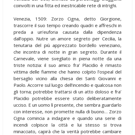
coinvolti in una fitta ed inestricabile rete di intrighi.
Venezia, 1509: Zorzo Cigna, detto Giorgione,
trascorre il suo tempo creando quadri e affreschi in
preda a un’euforia causata dalla dipendenza
dall’oppio. Nutre un amore segreto per Cecilia, la
tenutaria del più apprezzato bordello veneziano,
che incontra di notte in gran segreto. Durante il
Carnevale, viene svegliato in piena notte da una
triste notizia: il suo amico fra’ Placidio è rimasto
vittima delle fiamme che hanno colpito l’ospeal del
bersaglio vicino alla chiesa dei Santi Giovanni e
Paolo. Accorre sul luogo dell’incendio e qualcosa non
gli torna; potrebbe trattarsi di un atto doloso e fra’
Placidio potrebbe essere stato deliberatamente
ucciso. E un uomo lì presente, che sembra guardarlo
con interesse, non promette nulla di buono… Zorzo
Cigna comincia a indagare e quando una serie di
incendi colpisce la città e lui stesso si trova
minacciato, capirà che la verità potrebbe cambiare