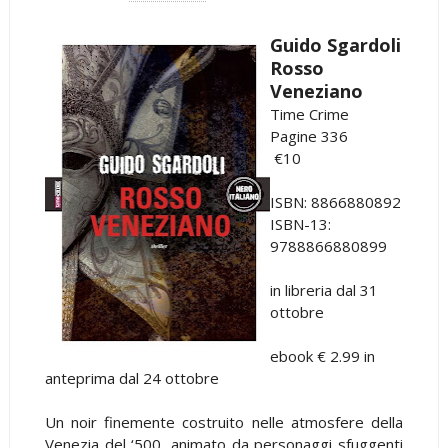
Guido Sgardoli
Rosso
Veneziano
Time Crime
Pagine 336
€10
ISBN: 8866880892
ISBN-13:
9788866880899
in libreria dal 31
ottobre
ebook € 2.99 in
anteprima dal 24 ottobre
Un noir finemente costruito nelle atmosfere della
Venezia del ‘500, animato da personaggi sfuggenti