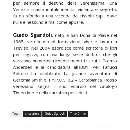
per sempre il destino della Serenissima. Una
Venezia rinascimentale inedita, violenta e segreta,
fa da sfondo a una vicenda dai risvolti cupi, dove
nulla e nessuno è mai come appare.
Guido Sgardoli
, nato a San Donà di Piave nel
1965, veterinario di formazione, vive e lavora a
Treviso. Nel 2004 esordisce come scrittore di libri
per ragazzi, con una lunga serie di titoli che gli
varranno numerosi riconoscimenti tra cui il Premio
Andersen e la candidatura all’IBBY. Per Fanucci
Editore ha pubblicato La grande avventura di
Geremia Smith e T.Y.P.O.S. 0.2 – Cartabianca. Rosso
veneziano segna il suo esordio nel catalogo
Timecrime e nella narrativa per adulti.
Tags :
anteprime
Guido Sgardoli
Time Crime