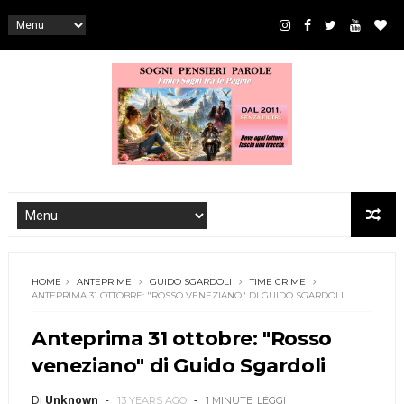
HOME
ANTEPRIME
GUIDO SGARDOLI
TIME CRIME
ANTEPRIMA 31 OTTOBRE: "ROSSO VENEZIANO" DI GUIDO SGARDOLI
Anteprima 31 ottobre: "Rosso
veneziano" di Guido Sgardoli
Di
Unknown
13 YEARS AGO
1 MINUTE
LEGGI