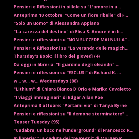
Pensieri e Riflessioni in pillole su "L'amore in u...
Anteprima 10 ottobre: "Come un fiore ribelle" di F...
"Solo un uomo" di Alessandra Appiano
"La carezza del destino" di Elisa S. Amore è in li...
Pensieri e riflessioni su “NON SUCCEDE MAI NULLA” ...
Pensieri e Riflessioni su "La veranda delle magich...
Thursday's Book: Il libro del giovedì (4)
Da oggi in libreria: "Il giardino degli oleandri" ...
Pensieri e riflessioni su “ESCLUSI” di Richard K. ...
w... w... w... Wednesdays (88)
"Lithium" di Chiara Bianca D'Oria e Marika Cavaletto
"I viaggi immaginari" di Edgar Allan Poe
Anteprima 3 ottobre: "Portami via" di Tanya Byrne
Pensieri e riflessioni su "Il demone sterminatore"...
Teaser Tuesday (95)
"Cadabra, un buco nell'underground" di Francesco R...
In libreria: "La caduta dei tre Regni" di Morgan R...