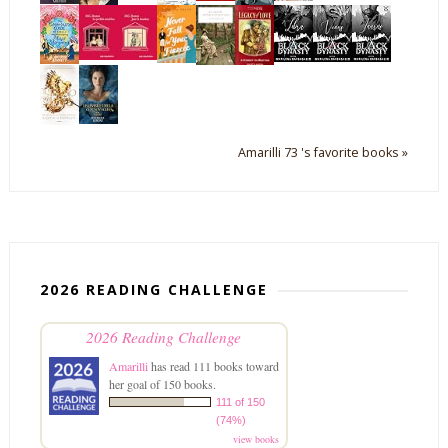
Amarilli 73 's favorite books »
2026 READING CHALLENGE
2026 Reading Challenge
Amarilli
has read 111 books toward
her goal of 150 books.
111 of 150
(74%)
view books