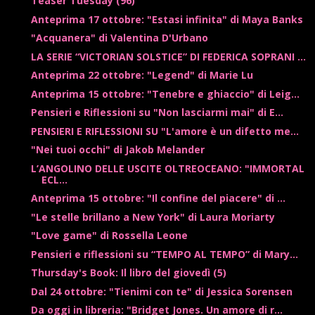
Teaser Tuesday (96)
Anteprima 17 ottobre: "Estasi infinita" di Maya Banks
"Acquanera" di Valentina D'Urbano
LA SERIE “VICTORIAN SOLSTICE” DI FEDERICA SOPRANI ...
Anteprima 22 ottobre: "Legend" di Marie Lu
Anteprima 15 ottobre: "Tenebre e ghiaccio" di Leig...
Pensieri e Riflessioni su "Non lasciarmi mai" di E...
PENSIERI E RIFLESSIONI SU "L'amore è un difetto me...
"Nei tuoi occhi" di Jakob Melander
L’ANGOLINO DELLE USCITE OLTREOCEANO: "IMMORTAL
ECL...
Anteprima 15 ottobre: "Il confine del piacere" di ...
"Le stelle brillano a New York" di Laura Moriarty
"Love game" di Rossella Leone
Pensieri e riflessioni su “TEMPO AL TEMPO” di Mary...
Thursday's Book: Il libro del giovedì (5)
Dal 24 ottobre: "Tienimi con te" di Jessica Sorensen
Da oggi in libreria: "Bridget Jones. Un amore di r...