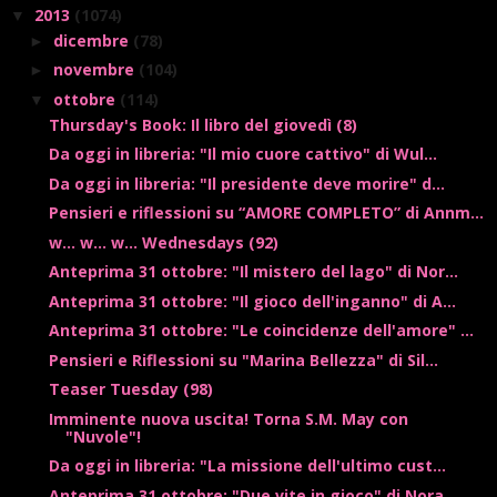
2013
(1074)
▼
dicembre
(78)
►
novembre
(104)
►
ottobre
(114)
▼
Thursday's Book: Il libro del giovedì (8)
Da oggi in libreria: "Il mio cuore cattivo" di Wul...
Da oggi in libreria: "Il presidente deve morire" d...
Pensieri e riflessioni su “AMORE COMPLETO” di Annm...
w... w... w... Wednesdays (92)
Anteprima 31 ottobre: "Il mistero del lago" di Nor...
Anteprima 31 ottobre: "Il gioco dell'inganno" di A...
Anteprima 31 ottobre: "Le coincidenze dell'amore" ...
Pensieri e Riflessioni su "Marina Bellezza" di Sil...
Teaser Tuesday (98)
Imminente nuova uscita! Torna S.M. May con
"Nuvole"!
Da oggi in libreria: "La missione dell'ultimo cust...
Anteprima 31 ottobre: "Due vite in gioco" di Nora ...