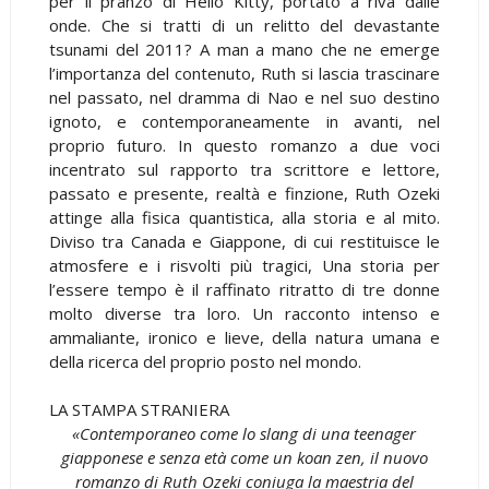
per il pranzo di Hello Kitty, portato a riva dalle
onde. Che si tratti di un relitto del devastante
tsunami del 2011? A man a mano che ne emerge
l’importanza del contenuto, Ruth si lascia trascinare
nel passato, nel dramma di Nao e nel suo destino
ignoto, e contemporaneamente in avanti, nel
proprio futuro. In questo romanzo a due voci
incentrato sul rapporto tra scrittore e lettore,
passato e presente, realtà e finzione, Ruth Ozeki
attinge alla fisica quantistica, alla storia e al mito.
Diviso tra Canada e Giappone, di cui restituisce le
atmosfere e i risvolti più tragici, Una storia per
l’essere tempo è il raffinato ritratto di tre donne
molto diverse tra loro. Un racconto intenso e
ammaliante, ironico e lieve, della natura umana e
della ricerca del proprio posto nel mondo.
LA STAMPA STRANIERA
«Contemporaneo come lo slang di una teenager
giapponese e senza età come un koan zen, il nuovo
romanzo di Ruth Ozeki coniuga la maestria del