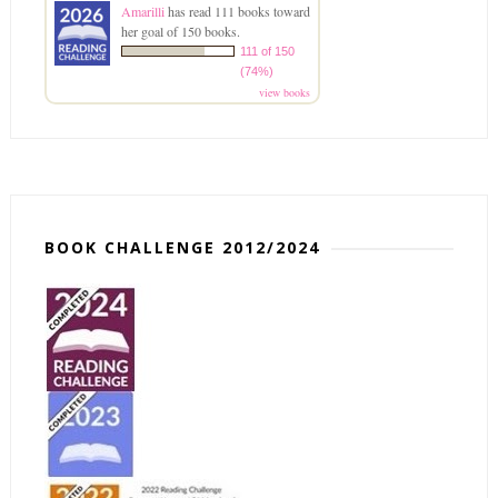
Amarilli
has read 111 books toward
her goal of 150 books.
111 of 150
(74%)
view books
BOOK CHALLENGE 2012/2024