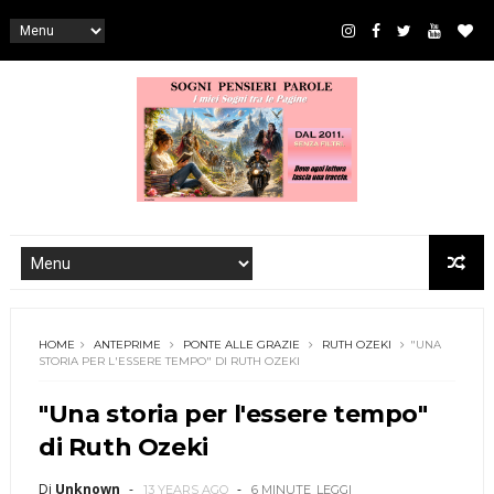
HOME
ANTEPRIME
PONTE ALLE GRAZIE
RUTH OZEKI
"UNA
STORIA PER L'ESSERE TEMPO" DI RUTH OZEKI
"Una storia per l'essere tempo"
di Ruth Ozeki
Di
Unknown
13 YEARS AGO
6 MINUTE
LEGGI