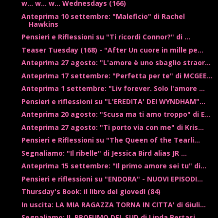
w... w... w... Wednesdays (166)
Anteprima 10 settembre: "Maleficio" di Rachel
Hawkins
Pensieri e Riflessioni su "Ti ricordi Connor?" di ...
Teaser Tuesday (168) - "After Un cuore in mille pe...
Anteprima 27 agosto: "L'amore è uno sbaglio straor...
Anteprima 17 settembre: "Perfetta per te" di MCGEE...
Anteprima 1 settembre: "Liv forever. Solo l'amore ...
Pensieri e riflessioni su "L'EREDITA' DEI WYNDHAM"...
Anteprima 20 agosto: "Scusa ma ti amo troppo" di E...
Anteprima 27 agosto: "Ti porto via con me" di Kris...
Pensieri e Riflessioni su "The Queen of the Tearli...
Segnaliamo: "Il ribelle" di Jessica Bird alias JR ...
Anteprima 15 settembre: "Il primo amore sei tu" di...
Pensieri e riflessioni su "ENDORA" - NUOVI EPISODI...
Thursday's Book: il libro del giovedì (84)
In uscita: LA MIA RAGAZZA TORNA IN CITTA' di Giuli...
Segnaliamo: IL PROFUMO DEL SUD di Linda Bertasi