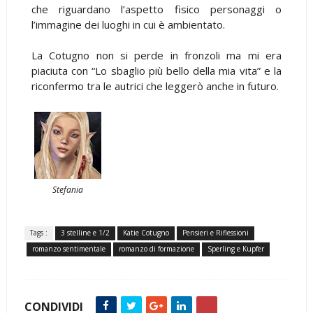
che riguardano l’aspetto fisico personaggi o
l’immagine dei luoghi in cui è ambientato.
La Cotugno non si perde in fronzoli ma mi era
piaciuta con “Lo sbaglio più bello della mia vita” e la
riconfermo tra le autrici che leggerò anche in futuro.
Stefania
Tags :
3 stelline e 1/2
Katie Cotugno
Pensieri e Riflessioni
romanzo sentimentale
romanzo di formazione
Sperling e Kupfer
CONDIVIDI