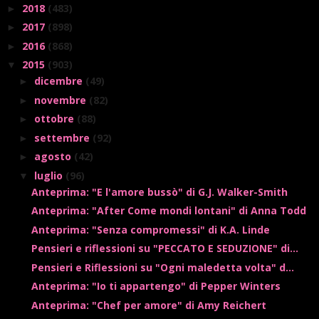
2018
(483)
►
2017
(898)
►
2016
(868)
►
2015
(903)
▼
dicembre
(49)
►
novembre
(82)
►
ottobre
(88)
►
settembre
(92)
►
agosto
(42)
►
luglio
(96)
▼
Anteprima: "E l'amore bussò" di G.J. Walker-Smith
Anteprima: "After Come mondi lontani" di Anna Todd
Anteprima: "Senza compromessi" di K.A. Linde
Pensieri e riflessioni su "PECCATO E SEDUZIONE" di...
Pensieri e Riflessioni su "Ogni maledetta volta" d...
Anteprima: "Io ti appartengo" di Pepper Winters
Anteprima: "Chef per amore" di Amy Reichert