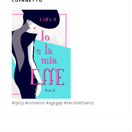
COFANETTO
#spicy #romance #agegap #secondchance