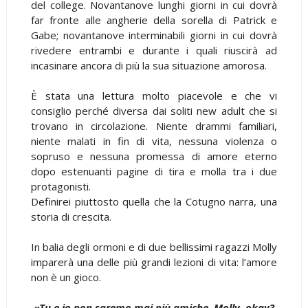
del college. Novantanove lunghi giorni in cui dovrà
far fronte alle angherie della sorella di Patrick e
Gabe; novantanove interminabili giorni in cui dovrà
rivedere entrambi e durante i quali riuscirà ad
incasinare ancora di più la sua situazione amorosa.
È stata una lettura molto piacevole e che vi
consiglio perché diversa dai soliti new adult che si
trovano in circolazione. Niente drammi familiari,
niente malati in fin di vita, nessuna violenza o
sopruso e nessuna promessa di amore eterno
dopo estenuanti pagine di tira e molla tra i due
protagonisti.
Definirei piuttosto quella che la Cotugno narra, una
storia di crescita.
In balia degli ormoni e di due bellissimi ragazzi Molly
imparerà una delle più grandi lezioni di vita: l’amore
non è un gioco.
«Tu e io non saremo mai più amiche, Molly, okay?