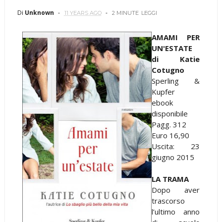
Di
Unknown
11 YEARS AGO
2 MINUTE
LEGGI
AMAMI PER
UN'ESTATE
di Katie
Cotugno
Sperling &
Kupfer
ebook
disponibile
Pagg. 312
Euro 16,90
Uscita: 23
giugno 2015
LA TRAMA
Dopo aver
trascorso
l’ultimo anno