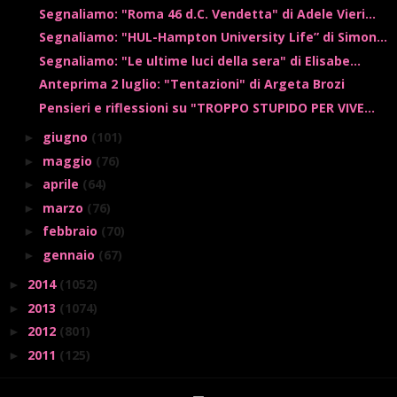
Segnaliamo: "Roma 46 d.C. Vendetta" di Adele Vieri...
Segnaliamo: "HUL-Hampton University Life” di Simon...
Segnaliamo: "Le ultime luci della sera" di Elisabe...
Anteprima 2 luglio: "Tentazioni" di Argeta Brozi
Pensieri e riflessioni su "TROPPO STUPIDO PER VIVE...
giugno
(101)
►
maggio
(76)
►
aprile
(64)
►
marzo
(76)
►
febbraio
(70)
►
gennaio
(67)
►
2014
(1052)
►
2013
(1074)
►
2012
(801)
►
2011
(125)
►