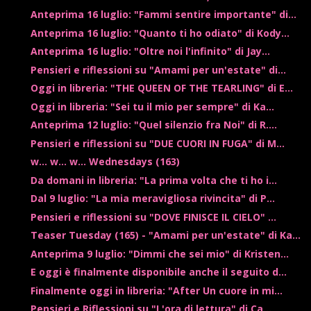
Anteprima 16 luglio: "Fammi sentire importante" di...
Anteprima 16 luglio: "Quanto ti ho odiato" di Kody...
Anteprima 16 luglio: "Oltre noi l'infinito" di Jay...
Pensieri e riflessioni su "Amami per un'estate" di...
Oggi in libreria: "THE QUEEN OF THE TEARLING" di E...
Oggi in libreria: "Sei tu il mio per sempre" di Ka...
Anteprima 12 luglio: "Quel silenzio fra Noi" di R....
Pensieri e riflessioni su "DUE CUORI IN FUGA" di M...
w... w... w... Wednesdays (163)
Da domani in libreria: "La prima volta che ti ho i...
Dal 9 luglio: "La mia meravigliosa rivincita" di P...
Pensieri e riflessioni su "DOVE FINISCE IL CIELO" ...
Teaser Tuesday (165) - "Amami per un'estate" di Ka...
Anteprima 9 luglio: "Dimmi che sei mio" di Kristen...
E oggi è finalmente disponibile anche il seguito d...
Finalmente oggi in libreria: "After Un cuore in mi...
Pensieri e Riflessioni su "L'ora di lettura" di Ca...