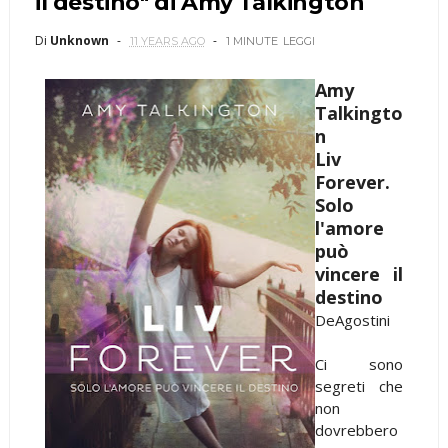
il destino" di Amy Talkington
Di
Unknown
11 YEARS AGO
1 MINUTE
LEGGI
Amy
Talkingto
n
Liv
Forever.
Solo
l'amore
può
vincere il
destino
DeAgostini
Ci sono
segreti che
non
dovrebbero