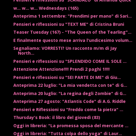
w... w... w... Wednesdays (165)
Anteprima 1 settembre: "Prendimi per mano" di Sari...
Pensieri e riflessioni su "TEXT ME" di Cristina Bruni
Teaser Tuesday (167) - "The Queen of the Tearling"...
E finalmente questo mese arriva l'undicesimo volum...
Segnaliamo: VORRESTI? Un racconto m/m di Jay
North...
Pensieri e riflessioni su "SPLENDIDO COME IL SOLE ...
Attenzione Attenzione!!!! Prendi 2 paghi 1!!!!
Pensieri e riflessioni su "SEI PARTE DI ME" di Giu...
Anteprima 22 luglio: "La mia vendetta con te" di G...
Anteprima 20 luglio: "La regina degli Zombie" di G...
Anteprima 27 agosto: "Atlantis Code" di A.G. Riddle
Pensieri e Riflessioni su "Freddo come la pietra" ...
Thursday's Book: il libro del giovedì (83)
Oggi in libreria: "La promessa sposa del mercante ...
Oggi in libreria: "Tutta colpa dello yoga" di Laur...