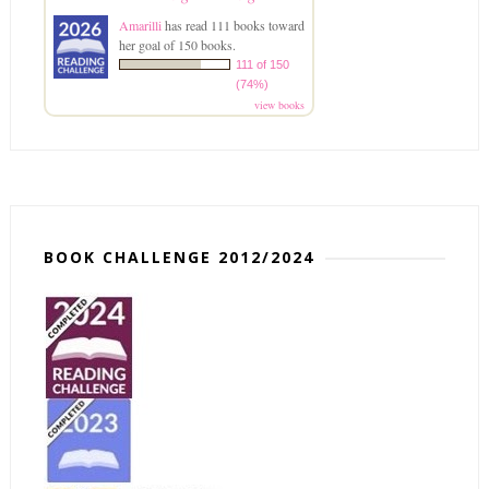
Amarilli
has read 111 books toward
her goal of 150 books.
111 of 150
(74%)
view books
BOOK CHALLENGE 2012/2024