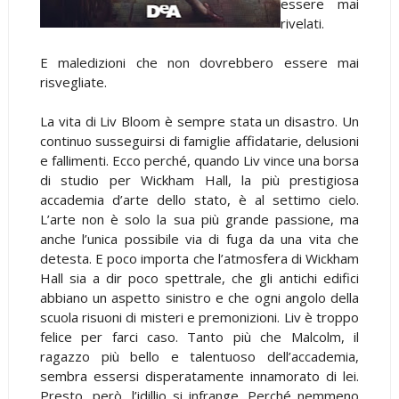
essere mai
rivelati.
E maledizioni che non dovrebbero essere mai
risvegliate.
La vita di Liv Bloom è sempre stata un disastro. Un
continuo susseguirsi di famiglie affidatarie, delusioni
e fallimenti. Ecco perché, quando Liv vince una borsa
di studio per Wickham Hall, la più prestigiosa
accademia d’arte dello stato, è al settimo cielo.
L’arte non è solo la sua più grande passione, ma
anche l’unica possibile via di fuga da una vita che
detesta. E poco importa che l’atmosfera di Wickham
Hall sia a dir poco spettrale, che gli antichi edifici
abbiano un aspetto sinistro e che ogni angolo della
scuola risuoni di misteri e premonizioni. Liv è troppo
felice per farci caso. Tanto più che Malcolm, il
ragazzo più bello e talentuoso dell’accademia,
sembra essersi disperatamente innamorato di lei.
Presto, però, l’idillio si infrange. Perché nemmeno