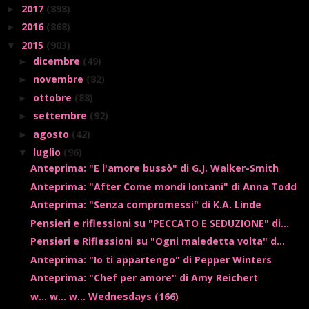
2017
(898)
►
2016
(868)
►
2015
(903)
▼
dicembre
(49)
►
novembre
(82)
►
ottobre
(88)
►
settembre
(92)
►
agosto
(42)
►
luglio
(96)
▼
Anteprima: "E l'amore bussò" di G.J. Walker-Smith
Anteprima: "After Come mondi lontani" di Anna Todd
Anteprima: "Senza compromessi" di K.A. Linde
Pensieri e riflessioni su "PECCATO E SEDUZIONE" di...
Pensieri e Riflessioni su "Ogni maledetta volta" d...
Anteprima: "Io ti appartengo" di Pepper Winters
Anteprima: "Chef per amore" di Amy Reichert
w... w... w... Wednesdays (166)