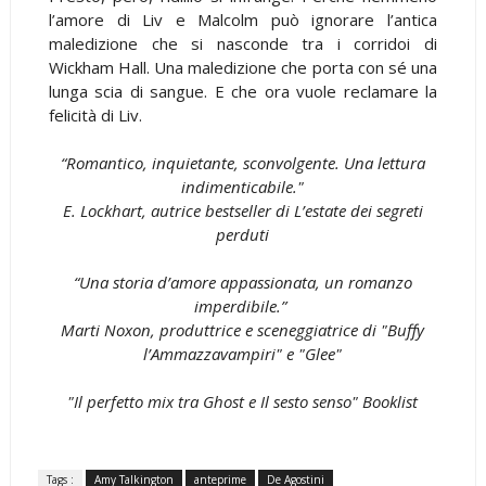
l’amore di Liv e Malcolm può ignorare l’antica
maledizione che si nasconde tra i corridoi di
Wickham Hall. Una maledizione che porta con sé una
lunga scia di sangue. E che ora vuole reclamare la
felicità di Liv.
“Romantico, inquietante, sconvolgente. Una lettura
indimenticabile."
E. Lockhart, autrice bestseller di L’estate dei segreti
perduti
“Una storia d’amore appassionata, un romanzo
imperdibile.”
Marti Noxon, produttrice e sceneggiatrice di "Buffy
l’Ammazzavampiri" e "Glee"
"Il perfetto mix tra Ghost e Il sesto senso" Booklist
Tags :
Amy Talkington
anteprime
De Agostini