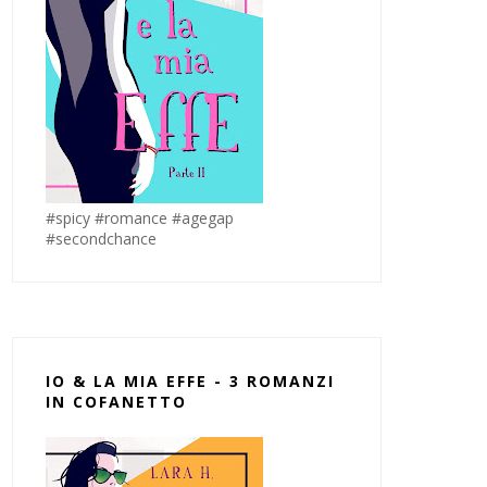
#spicy #romance #agegap
#secondchance
IO & LA MIA EFFE - 3 ROMANZI
IN COFANETTO