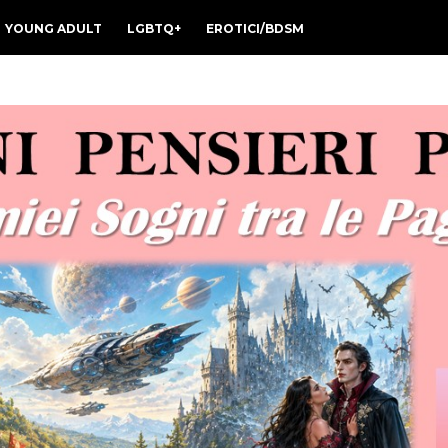
YOUNG ADULT
LGBTQ+
EROTICI/BDSM