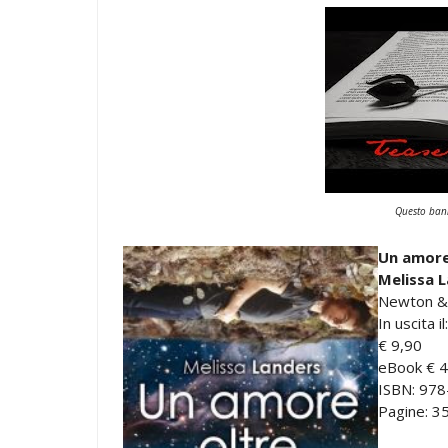
Questo bann
Un amore 
Melissa 
Newton &
In uscita 
€ 9,90
eBook € 4
ISBN: 97
Pagine: 3