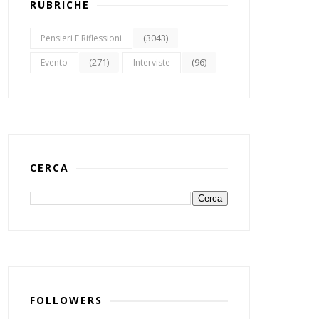
RUBRICHE
(3043)
Pensieri E Riflessioni
(271)
(96)
Evento
Interviste
CERCA
FOLLOWERS