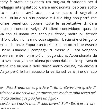
ney è stata selezionata tra migliaia di studenti per il
llaggio intergalattico. Cara è emozionata: ospiterà sotto
etto un alieno, avrà accesso a un sacco di segreti e
ni su di lui e sul suo popolo e il suo blog non potrà che
norme beneficio. Eppure tutte le aspettative di Cara
 quando conosce Aelyx. Gli alieni condividono quasi lo
A con gli umani, ma sono più freddi, molto più freddi:
il loro cibo, non sanno cosa significhi baciarsi e ci tengono
re le distanze. Eppure un terrestre non potrebbe essere
o bello. Quando i compagni di classe di Cara vengono
 improvvisamente non è più un luogo sicuro. Abbandonata da
a trova sostegno nell’ultima persona dalla quale sperava di
tere che lui non è solo l’unico amico che ha, ma anche il
Aelyx però le ha nascosto la verità sul vero fine del suo
», disse Brandi senza perdere il ritmo. «Serve una specie di
urdo che a me serva un permesso per vendere roba usata nel
diota qualunque può fare un figlio».
icorda che i nostri mondi sono diversi. Sulla Terra procreate
er amore…».