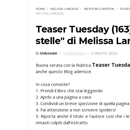
HOME
MELISSA LANDERS
NEWTON COMPTON
TEASE
MELISSA LANDERS
Teaser Tuesday (163)
stelle" di Melissa L
Di
Unknown
11 YEARS AGO
2 MINUTE
LEGGI
Teaser Tuesd
Buona serata con la Rubrica
anche questo Blog aderisce.
In cosa consiste?
1. Prendi il libro che stai leggendo
2. Aprilo a una pagina a caso
3. Condividi un breve spezzone di quella pagin
4. Fai attenzione a non scrivere spoilers!
5. Riporta anche il titolo e l'autore così che i 
rimasti colpiti dall'estratto.