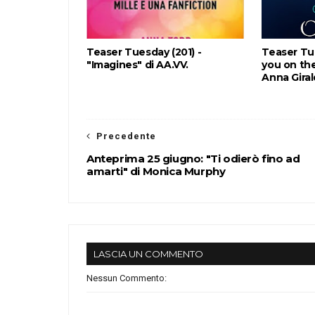
Teaser Tuesday (201) -
Teaser Tu
"Imagines" di AA.VV.
you on the
Anna Gira
Precedente
Anteprima 25 giugno: "Ti odierò fino ad
amarti" di Monica Murphy
LASCIA UN COMMENTO
Nessun Commento: