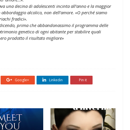
a una decina di adolescenti incinta all’anno e la maggior
cido abbordaggio alcolico, non dell’amore. «O perché siamo
iachi fradici».
vo dicendo, prima che abbandonassimo il programma delle
patrimonio genetico di ogni abitante per stabilire quali
o prodotto il risultato migliore»
Google+
Linkedin
Pin it