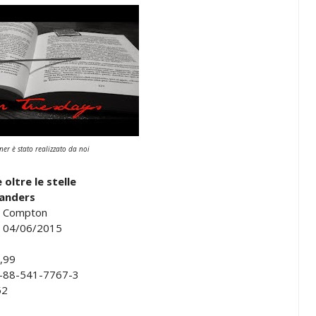
er è stato realizzato da noi
oltre le stelle
Landers
 Compton
il: 04/06/2015
,99
8-88-541-7767-3
52