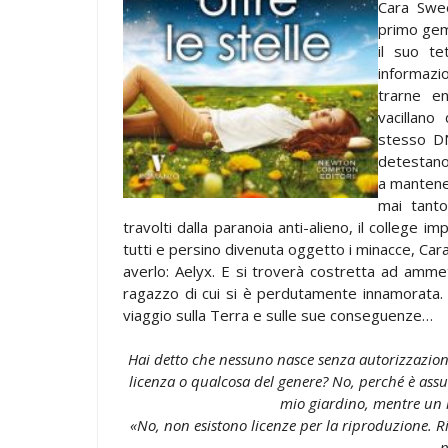
Cara Swee
primo geme
il suo t
informazio
trarne e
vacillano
stesso DN
detestano 
a mantene
mai tant
travolti dalla paranoia anti-alieno, il college
tutti e persino divenuta oggetto i minacce, Car
averlo: Aelyx. E si troverà costretta ad ammet
ragazzo di cui si è perdutamente innamorata. 
viaggio sulla Terra e sulle sue conseguenze…
Hai detto che nessuno nasce senza autorizzazione
licenza o qualcosa del genere? No, perché è ass
mio giardino, mentre un i
«No, non esistono licenze per la riproduzione. R
p