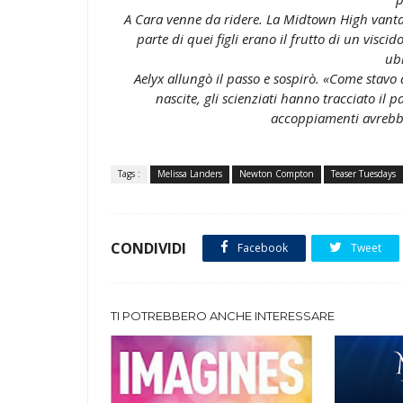
A Cara venne da ridere. La Midtown High vantav
parte di quei figli erano il frutto di un vis
ubr
Aelyx allungò il passo e sospirò. «Come sta
nascite, gli scienziati hanno tracciato il 
accoppiamenti avrebber
Tags :
Melissa Landers
Newton Compton
Teaser Tuesdays
CONDIVIDI
Facebook
Tweet
TI POTREBBERO ANCHE INTERESSARE