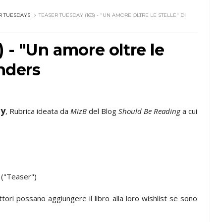
R TUESDAYS
TEASER TUESDAY (163) - "UN AMORE OLTRE LE STELLE" DI
 - "Un amore oltre le
anders
ay
, Rubrica ideata da
MizB
del Blog
Should Be Reading
a cui
a ("Teaser")
lettori possano aggiungere il libro alla loro wishlist se sono