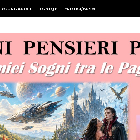
YOUNG ADULT
LGBTQ+
EROTICI/BDSM