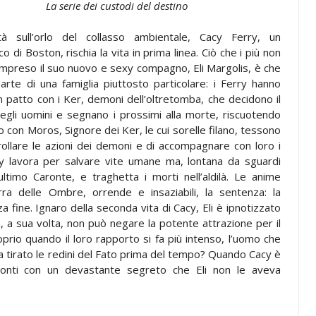
La serie dei custodi del destino
ttà sull’orlo del collasso ambientale, Cacy Ferry, un
 di Boston, rischia la vita in prima linea. Ciò che i più non
mpreso il suo nuovo e sexy compagno, Eli Margolis, è che
arte di una famiglia piuttosto particolare: i Ferry hanno
n patto con i Ker, demoni dell’oltretomba, che decidono il
egli uomini e segnano i prossimi alla morte, riscuotendo
con Moros, Signore dei Ker, le cui sorelle filano, tessono
rollare le azioni dei demoni e di accompagnare con loro i
y lavora per salvare vite umane ma, lontana da sguardi
l’ultimo Caronte, e traghetta i morti nell’aldilà. Le anime
erra delle Ombre, orrende e insaziabili, la sentenza: la
 fine. Ignaro della seconda vita di Cacy, Eli è ipnotizzato
a, a sua volta, non può negare la potente attrazione per il
prio quando il loro rapporto si fa più intenso, l’uomo che
 tirato le redini del Fato prima del tempo? Quando Cacy è
 conti con un devastante segreto che Eli non le aveva