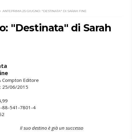
ANTEPRIMA 25 GIUGNO: "DESTINATA" DI SARAH FINE
: "Destinata" di Sarah
ata
ine
 Compton Editore
il: 25/06/2015
4,99
8-88-541-7801-4
52
Il suo destino è già un successo