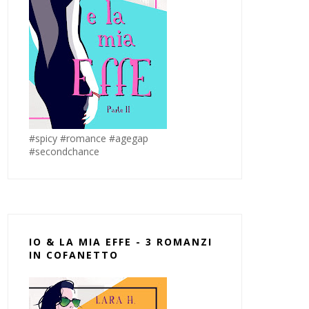
#spicy #romance #agegap
#secondchance
IO & LA MIA EFFE - 3 ROMANZI
IN COFANETTO