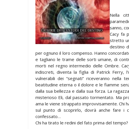
Nella ci
paramedico
sanno, co
Cacy fa p
stretto u
destino d
per ognuno il loro compenso. Hanno concordato 
e tagliano le trame delle sorti umane, di cont
morti nel regno intermedio delle Ombre. Cac
indiscreti, diventa la figlia di Patrick Ferry, 
vulnerabili dei “segnati” riceveranno nella t
beatitudine eterna o il dolore e le fiamme senza
dalla sua bellezza e dalla sua forza. La ragazz
misterioso Eli, dal passato tormentato. Ma pro
ama le viene strappato improvvisamente. Chi ha
sul punto di scoprirlo, dovrà anche fare i
confessato…
Chi ha tirato le redini del fato prima del tempo?