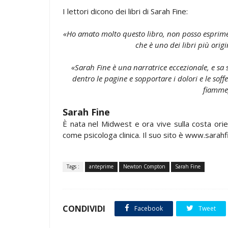
I lettori dicono dei libri di Sarah Fine:
«Ho amato molto questo libro, non posso esprimer
che è uno dei libri più orig
«Sarah Fine è una narratrice eccezionale, e sa sc
dentro le pagine e sopportare i dolori e le sof
fiamme
Sarah Fine
È nata nel Midwest e ora vive sulla costa orien
come psicologa clinica. Il suo sito è www.sara
Tags :
anteprime
Newton Compton
Sarah Fine
CONDIVIDI
Facebook
Tweet