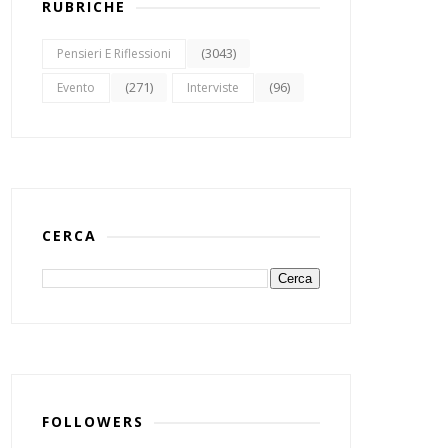
RUBRICHE
(3043)
Pensieri E Riflessioni
(271)
(96)
Evento
Interviste
CERCA
FOLLOWERS