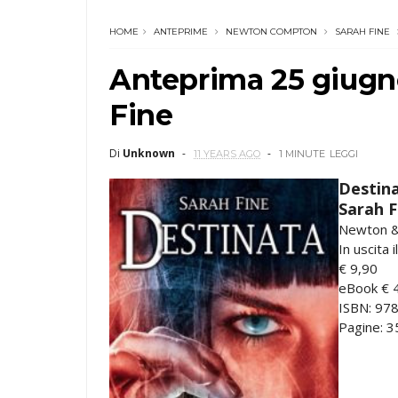
HOME
ANTEPRIME
NEWTON COMPTON
SARAH FINE
Anteprima 25 giugno
Fine
Di
Unknown
11 YEARS AGO
1 MINUTE
LEGGI
Destin
Sarah F
Newton &
In uscita 
€ 9,90
eBook € 
ISBN: 97
Pagine: 3