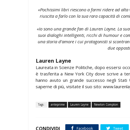
«Pochissimi libri riescono a farmi ridere ad alt
riuscita a farlo con la sua rara capacità di c
«Io sono una grande fan di Lauren Layne. La sua s
suoi dialoghi intelligenti, ricchi di humour e con 
una storia d’amore i cui protagonisti si scontran
due opposti
Lauren Layne
Laureata in Scienze Politiche, dopo essersi occu
è trasferita a New York City dove scrive a te
hanno avuto un grande successo negli Stati U
saperne di più, visitate il suo sito: www.lauren
Tags :
anteprime
Lauren Layne
Newton Compton
CONDIVIDI
Facebook
Tweet