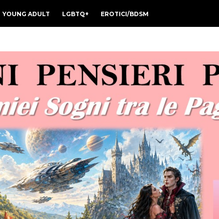
YOUNG ADULT
LGBTQ+
EROTICI/BDSM