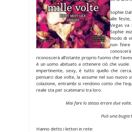
Sophie Dal
alle feste
Vegas va s
Sophie ini
modo di vi
non finire
conoscerà 
riconoscerà all’istante proprio l’uomo che l’ave
è un uomo abituato a ottenere ciò che vuole. E
impertinente, sexy, è tutto quello che cerca
pensarci due volte, la assume nel suo nuovo uf
colazione, entrambi si rendono conto che l’equ
reale sta per scatenarsi tra loro.
Mai fare lo stesso errore due volte
Può una bugia t
Hanno detto i lettori in rete: