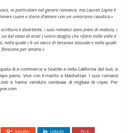
a voce, in particolare nel genere romance, ma Lauren Layne è
ombinare cuore e storia d’amore con un umorismo caustico.»
crittura è divertente, i suoi romanzi sono pieni di malizia, i
un bel tasso di eros! L’unico sbaglio che rifarei mille volte è
o, nella quale c’è un sacco di tensione sessuale e nella quale
 finiscono per amarsi.»
pata di e-commerce a Seattle e nella California del Sud, si
mpo pieno. Vive con il marito a Manhattan. I suoi romanzi
niti e hanno venduto centinaia di migliaia di copie. Per
layne.com
Google+
Linkedin
Pin it