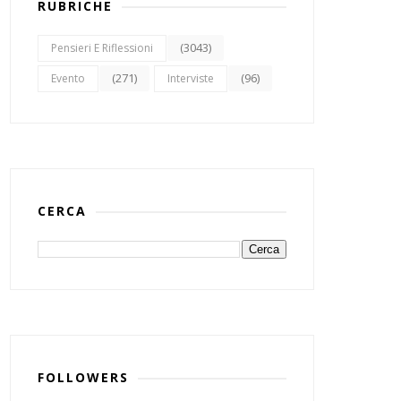
RUBRICHE
(3043)
Pensieri E Riflessioni
(271)
(96)
Evento
Interviste
CERCA
FOLLOWERS