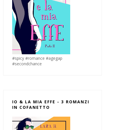
#spicy #romance #agegap
#secondchance
IO & LA MIA EFFE - 3 ROMANZI
IN COFANETTO