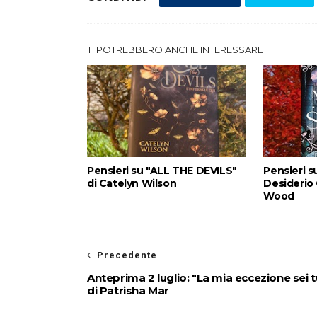
TI POTREBBERO ANCHE INTERESSARE
Pensieri su "ALL THE DEVILS"
Pensieri s
di Catelyn Wilson
Desiderio
Wood
Precedente
Anteprima 2 luglio: "La mia eccezione sei t
di Patrisha Mar