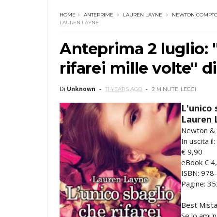
HOME
ANTEPRIME
LAUREN LAYNE
NEWTON COMPT
LAUREN LAYNE
Anteprima 2 luglio: 
rifarei mille volte" 
Di
Unknown
11 YEARS AGO
2 MINUTE
LEGGI
L'unico 
Lauren 
Newton &
In uscita i
€ 9,90
eBook € 4
ISBN: 978
Pagine: 35
Best Mista
Se lo ami 