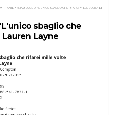
ON
ANTEPRIMA 2 LUGLIO: "L'UNICO SBAGLIO CHE RIFAREI MILLE VOLTE" DI
"L'unico sbaglio che
di Lauren Layne
sbaglio che rifarei mille volte
Layne
 Compton
l: 02/07/2015
,99
-88-541-7831-1
2
ke Series
non è mai uno sbaglio