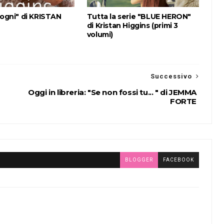
sogni" di KRISTAN
Tutta la serie "BLUE HERON"
di Kristan Higgins (primi 3
volumi)
Successivo
Oggi in libreria: "Se non fossi tu... " di JEMMA
FORTE
BLOGGER
FACEBOOK