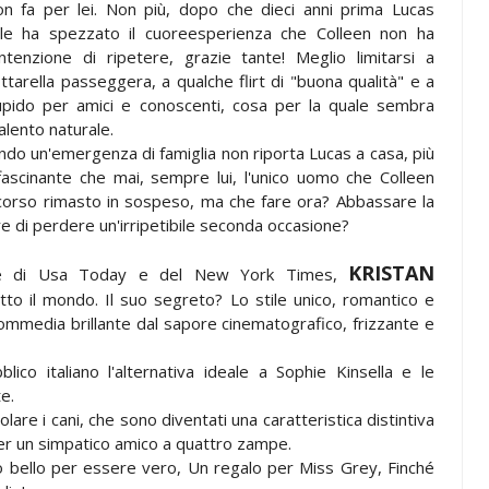
on fa per lei. Non più, dopo che dieci anni prima Lucas
le ha spezzato il cuoreesperienza che Colleen non ha
ntenzione di ripetere, grazie tante! Meglio limitarsi a
ttarella passeggera, a qualche flirt di "buona qualità" e a
upido per amici e conoscenti, cosa per la quale sembra
alento naturale.
ndo un'emergenza di famiglia non riporta Lucas a casa, più
fascinante che mai, sempre lui, l'unico uomo che Colleen
scorso rimasto in sospeso, ma che fare ora? Abbassare la
are di perdere un'irripetibile seconda occasione?
KRISTAN
ifiche di Usa Today e del New York Times,
utto il mondo. Il suo segreto? Lo stile unico, romantico e
mmedia brillante dal sapore cinematografico, frizzante e
ico italiano l'alternativa ideale a Sophie Kinsella e le
e.
olare i cani, che sono diventati una caratteristica distintiva
 per un simpatico amico a quattro zampe.
o bello per essere vero, Un regalo per Miss Grey, Finché