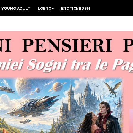
YOUNG ADULT
LGBTQ+
EROTICI/BDSM