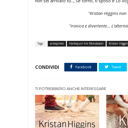
non sei arrivato tu..., Se torno, ti sposo e Lo Vog
"Kristan Higgins non 
"Ironica e divertente... L’altern
Tags :
anteprime
Harlequin hm Mondadori
Kristan Higgin
CONDIVIDI
Facebook
Tweet
TI POTREBBERO ANCHE INTERESSARE