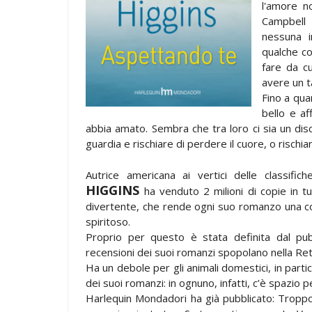
l'amore n
Campbell 
nessuna i
qualche co
fare da c
avere un t
Fino a qua
bello e af
abbia amato. Sembra che tra loro ci sia un di
guardia e rischiare di perdere il cuore, o rischi
Autrice americana ai vertici delle class
HIGGINS
ha venduto 2 milioni di copie in t
divertente, che rende ogni suo romanzo una co
spiritoso.
Proprio per questo è stata definita dal pubbl
recensioni dei suoi romanzi spopolano nella Ret
Ha un debole per gli animali domestici, in partic
dei suoi romanzi: in ognuno, infatti, c’è spazio
Harlequin Mondadori ha già pubblicato: Tropp