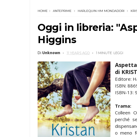
HOME
ANTEPRIME
HARLEQUIN HM MONDADORI
KRI
Oggi in libreria: "As
Higgins
Di
Unknown
11 YEARS AGO
1 MINUTE
LEGGI
Aspetta
di KRIS
Editore: 
ISBN: 88
ISBN-13:
Trama:
Colleen O
perché se
dispensan
o meno fel