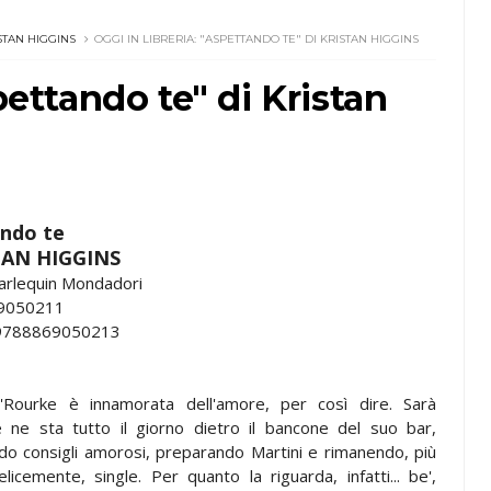
STAN HIGGINS
OGGI IN LIBRERIA: "ASPETTANDO TE" DI KRISTAN HIGGINS
pettando te" di Kristan
ndo te
TAN HIGGINS
Harlequin Mondadori
69050211
 9788869050213
'Rourke è innamorata dell'amore, per così dire. Sarà
 ne sta tutto il giorno dietro il bancone del suo bar,
do consigli amorosi, preparando Martini e rimanendo, più
icemente, single. Per quanto la riguarda, infatti... be',