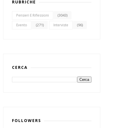
RUBRICHE
(3043)
Pensieri E Riflessioni
(271)
(96)
Evento
Interviste
CERCA
FOLLOWERS