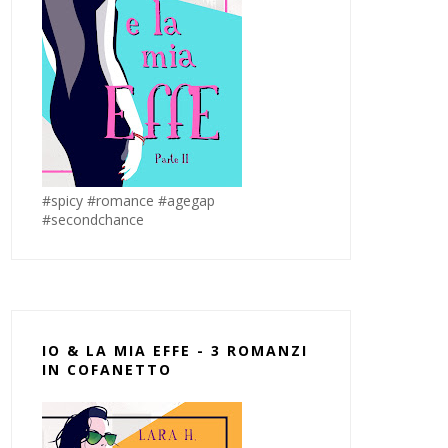
#spicy #romance #agegap
#secondchance
IO & LA MIA EFFE - 3 ROMANZI
IN COFANETTO