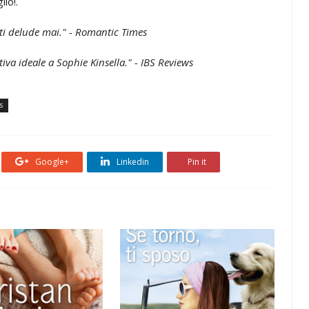
lio!.
ti delude mai." - Romantic Times
ativa ideale a Sophie Kinsella." - IBS Reviews
s
Google+
Linkedin
Pin it