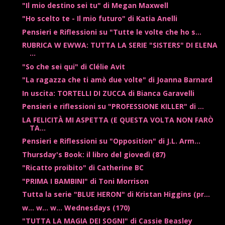
"Il mio destino sei tu" di Megan Maxwell
"Ho scelto te - Il mio futuro" di Katia Anelli
Pensieri e Riflessioni su "Tutte le volte che ho s...
RUBRICA W EWWA: TUTTA LA SERIE "SISTERS" DI ELENA
...
"So che sei qui" di Clélie Avit
"La ragazza che ti amò due volte" di Joanna Barnard
In uscita: TORTELLI DI ZUCCA di Bianca Garavelli
Pensieri e riflessioni su "PROFESSIONE KILLER" di ...
LA FELICITÀ MI ASPETTA (E QUESTA VOLTA NON FARÒ
TA...
Pensieri e Riflessioni su "Opposition" di J.L. Arm...
Thursday's Book: il libro del giovedì (87)
"Ricatto proibito" di Catherine BC
"PRIMA I BAMBINI" di Toni Morrison
Tutta la serie "BLUE HERON" di Kristan Higgins (pr...
w... w... w... Wednesdays (170)
"TUTTA LA MAGIA DEI SOGNI" di Cassie Beasley