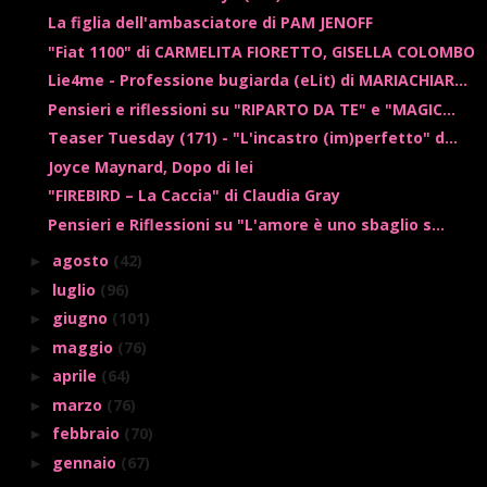
La figlia dell'ambasciatore di PAM JENOFF
"Fiat 1100" di CARMELITA FIORETTO, GISELLA COLOMBO
Lie4me - Professione bugiarda (eLit) di MARIACHIAR...
Pensieri e riflessioni su "RIPARTO DA TE" e "MAGIC...
Teaser Tuesday (171) - "L'incastro (im)perfetto" d...
Joyce Maynard, Dopo di lei
"FIREBIRD – La Caccia" di Claudia Gray
Pensieri e Riflessioni su "L'amore è uno sbaglio s...
agosto
(42)
►
luglio
(96)
►
giugno
(101)
►
maggio
(76)
►
aprile
(64)
►
marzo
(76)
►
febbraio
(70)
►
gennaio
(67)
►