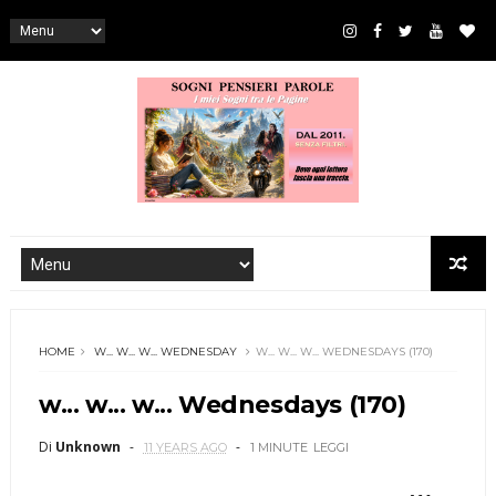
HOME
W... W... W... WEDNESDAY
W... W... W... WEDNESDAYS (170)
w... w... w... Wednesdays (170)
Di
Unknown
11 YEARS AGO
1 MINUTE
LEGGI