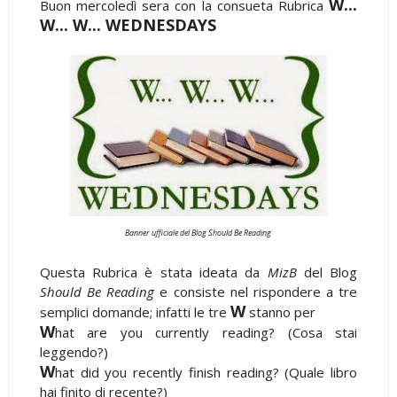
W...
Buon mercoledì sera con la consueta Rubrica
W... W... WEDNESDAYS
Banner ufficiale del Blog Should Be Reading
Questa Rubrica è stata ideata da
MizB
del Blog
Should Be Reading
e consiste nel rispondere a tre
W
semplici domande; infatti le tre
stanno per
W
hat are you currently reading? (Cosa stai
leggendo?)
W
hat did you recently finish reading? (Quale libro
hai finito di recente?)