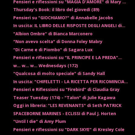
Pensieri e riflessioni su "MAGIA D'AMORE" di Mary ...
Thursday's Book: il libro del giovedì (89)
Pensieri su "GIOCHIAMO?" di Annabelle Jacobs
In uscita: IL LIBRO DELLE RISPOSTE DEGLI ANGELI di...
"Albion Ombre" di Bianca Marconero
"Non avevo scelta" di Donna Foley Mabry
"Di Carne e di Piombo" di Sagara Lux
Pensieri e riflessioni su "IL PRINCIPE E LA PREDA"...
w... w... w... Wednesdays (172)
"Qualcosa di molto speciale" di Sandy Hall
In uscita: "CHIFELETTI - LA RICETTA PER RICOMINCIA...
Pensieri e Riflessioni su "Firebird" di Claudia Gray
Teaser Tuesday (174) - "Talon" di Julie Kagawa
Oggi in libreria: "LES REVENANTS" di Seth PATRICK
SPACEBORNE MARINES - ECLISSI di Paul J. Horten
"Until I die" di Amy Plum
Pensieri e riflessioni su "DARK SKYE" di Kresley Cole