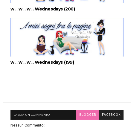
w... w... w... Wednesdays (200)
w... w... w... Wednesdays (199)
LASCIA UN COMMENTO
BLOGGER
FACEBOOK
Nessun Commento: