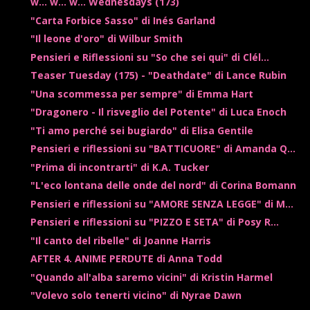
w... w... w... Wednesdays (173)
"Carta Forbice Sasso" di Inés Garland
"Il leone d'oro" di Wilbur Smith
Pensieri e Riflessioni su "So che sei qui" di Clél...
Teaser Tuesday (175) - "Deathdate" di Lance Rubin
"Una scommessa per sempre" di Emma Hart
"Dragonero - Il risveglio del Potente" di Luca Enoch
"Ti amo perché sei bugiardo" di Elisa Gentile
Pensieri e riflessioni su "BATTICUORE" di Amanda Q...
"Prima di incontrarti" di K.A. Tucker
"L'eco lontana delle onde del nord" di Corina Bomann
Pensieri e riflessioni su "AMORE SENZA LEGGE" di M...
Pensieri e riflessioni su "PIZZO E SETA" di Posy R...
"Il canto del ribelle" di Joanne Harris
AFTER 4. ANIME PERDUTE di Anna Todd
"Quando all'alba saremo vicini" di Kristin Harmel
"Volevo solo tenerti vicino" di Nyrae Dawn