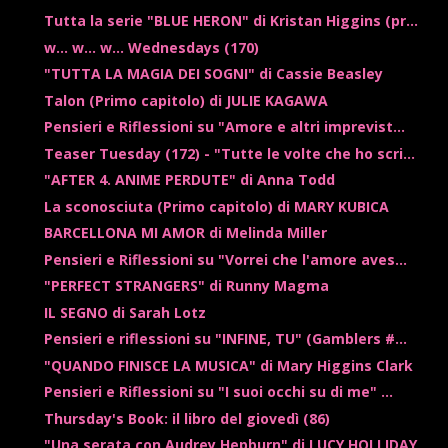
Tutta la serie "BLUE HERON" di Kristan Higgins (pr...
w... w... w... Wednesdays (170)
"TUTTA LA MAGIA DEI SOGNI" di Cassie Beasley
Talon (Primo capitolo) di JULIE KAGAWA
Pensieri e Riflessioni su "Amore e altri imprevist...
Teaser Tuesday (172) - "Tutte le volte che ho scri...
"AFTER 4. ANIME PERDUTE" di Anna Todd
La sconosciuta (Primo capitolo) di MARY KUBICA
BARCELLONA MI AMOR di Melinda Miller
Pensieri e Riflessioni su "Vorrei che l'amore aves...
"PERFECT STRANGERS" di Runny Magma
IL SEGNO di Sarah Lotz
Pensieri e riflessioni su "INFINE, TU" (Gamblers #...
"QUANDO FINISCE LA MUSICA" di Mary Higgins Clark
Pensieri e Riflessioni su "I suoi occhi su di me" ...
Thursday's Book: il libro del giovedì (86)
"Una serata con Audrey Hepburn" di LUCY HOLLIDAY