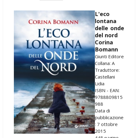
L'eco
lontana
delle onde
del nord
Corina
Bomann
Giunti Editore
Collana: A
Traduttore:
Castellani
Lidia
ISBN - EAN:
9788809815
988
Data di
pubblicazione
: 7 ottobre
2015
448 pagine