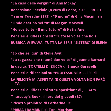
"La casa delle vergini" di Ami McKay
Recensione Speciale (a cura di Ledra) su "IL PROFU...
Teaser Tuesday (173) - "9 giorni" di Gilly Macmillan
"Il mio destino sei tu" di Megan Maxwell
"Ho scelto te - Il mio futuro" di Katia Anelli
Pensieri e Riflessioni su "Tutte le volte che ho s...
RUBRICA W EWWA: TUTTA LA SERIE "SISTERS" DI ELENA
...
"So che sei qui" di Clélie Avit
"La ragazza che ti amò due volte" di Joanna Barnard
In uscita: TORTELLI DI ZUCCA di Bianca Garavelli
Pensieri e riflessioni su "PROFESSIONE KILLER" di ...
LA FELICITÀ MI ASPETTA (E QUESTA VOLTA NON FARÒ
TA...
Pensieri e Riflessioni su "Opposition" di J.L. Arm...
Thursday's Book: il libro del giovedì (87)
"Ricatto proibito" di Catherine BC
"PRIMA I BAMBINI" di Toni Morrison