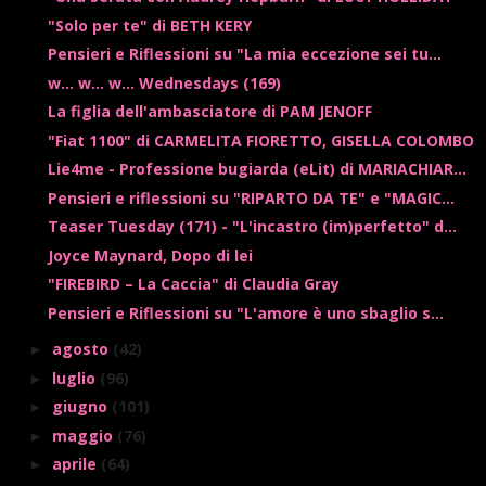
"Solo per te" di BETH KERY
Pensieri e Riflessioni su "La mia eccezione sei tu...
w... w... w... Wednesdays (169)
La figlia dell'ambasciatore di PAM JENOFF
"Fiat 1100" di CARMELITA FIORETTO, GISELLA COLOMBO
Lie4me - Professione bugiarda (eLit) di MARIACHIAR...
Pensieri e riflessioni su "RIPARTO DA TE" e "MAGIC...
Teaser Tuesday (171) - "L'incastro (im)perfetto" d...
Joyce Maynard, Dopo di lei
"FIREBIRD – La Caccia" di Claudia Gray
Pensieri e Riflessioni su "L'amore è uno sbaglio s...
agosto
(42)
►
luglio
(96)
►
giugno
(101)
►
maggio
(76)
►
aprile
(64)
►