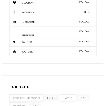
FOLLOW
BLOGLOVIN
LIKE
FACEBOOK
FOLLOW
INSTAGRAM
FOLLOW
PINTEREST
FOLLOW
TWITTER
FOLLOW
YOUTUBE
RUBRICHE
(3043)
(271)
Pensieri E Riflessioni
Evento
(96)
Interviste