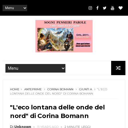
HOME
ANTEPRIME
CORINA BOMANN
GIUNTI A
"L'ECO
LONTANA DELLE ONDE DEL NORD" DI CORINA BOMANN
"L'eco lontana delle onde del
nord" di Corina Bomann
Di
Unknown
11 YEARS AGO
2 MINUTE
LEGGI