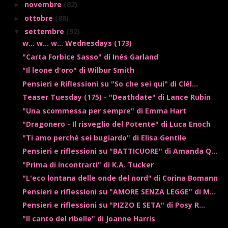
novembre
(82)
►
ottobre
(88)
►
settembre
(92)
▼
w... w... w... Wednesdays (173)
"Carta Forbice Sasso" di Inés Garland
"Il leone d'oro" di Wilbur Smith
Pensieri e Riflessioni su "So che sei qui" di Clél...
Teaser Tuesday (175) - "Deathdate" di Lance Rubin
"Una scommessa per sempre" di Emma Hart
"Dragonero - Il risveglio del Potente" di Luca Enoch
"Ti amo perché sei bugiardo" di Elisa Gentile
Pensieri e riflessioni su "BATTICUORE" di Amanda Q...
"Prima di incontrarti" di K.A. Tucker
"L'eco lontana delle onde del nord" di Corina Bomann
Pensieri e riflessioni su "AMORE SENZA LEGGE" di M...
Pensieri e riflessioni su "PIZZO E SETA" di Posy R...
"Il canto del ribelle" di Joanne Harris