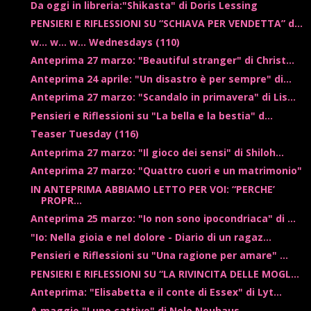
Da oggi in libreria:"Shikasta" di Doris Lessing
PENSIERI E RIFLESSIONI SU “SCHIAVA PER VENDETTA” d...
w... w... w... Wednesdays (110)
Anteprima 27 marzo: "Beautiful stranger" di Christ...
Anteprima 24 aprile: "Un disastro è per sempre" di...
Anteprima 27 marzo: "Scandalo in primavera" di Lis...
Pensieri e Riflessioni su "La bella e la bestia" d...
Teaser Tuesday (116)
Anteprima 27 marzo: "Il gioco dei sensi" di Shiloh...
Anteprima 27 marzo: "Quattro cuori e un matrimonio"
IN ANTEPRIMA ABBIAMO LETTO PER VOI: “PERCHE’
PROPR...
Anteprima 25 marzo: "Io non sono ipocondriaca" di ...
"Io: Nella gioia e nel dolore - Diario di un ragaz...
Pensieri e Riflessioni su "Una ragione per amare" ...
PENSIERI E RIFLESSIONI SU “LA RIVINCITA DELLE MOGL...
Anteprima: "Elisabetta e il conte di Essex" di Lyt...
A maggio "Lupo cattivo" di Nele Neuhaus