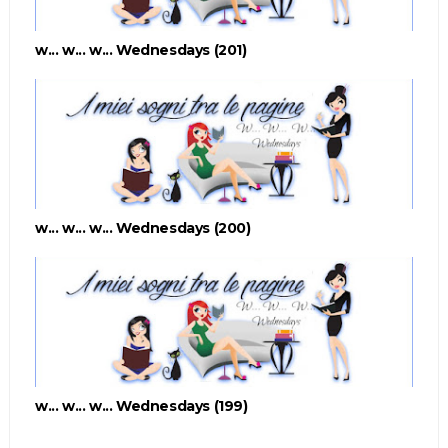
w... w... w... Wednesdays (201)
w... w... w... Wednesdays (200)
w... w... w... Wednesdays (199)