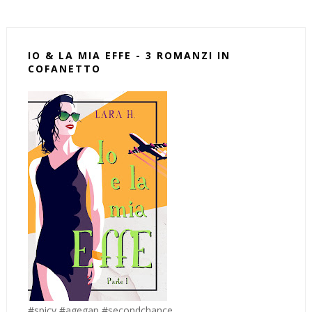
IO & LA MIA EFFE - 3 ROMANZI IN
COFANETTO
#spicy #agegap #secondchance