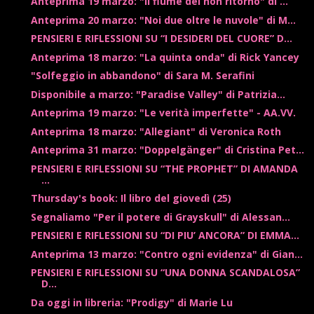
Anteprima 19 marzo: "Il fiume del non ritorno" di ...
Anteprima 20 marzo: "Noi due oltre le nuvole" di M...
PENSIERI E RIFLESSIONI SU “I DESIDERI DEL CUORE” D...
Anteprima 18 marzo: "La quinta onda" di Rick Yancey
"Solfeggio in abbandono" di Sara M. Serafini
Disponibile a marzo: "Paradise Valley" di Patrizia...
Anteprima 19 marzo: "Le verità imperfette" - AA.VV.
Anteprima 18 marzo: "Allegiant" di Veronica Roth
Anteprima 31 marzo: "Doppelgänger" di Cristina Pet...
PENSIERI E RIFLESSIONI SU “THE PROPHET” DI AMANDA
...
Thursday's book: Il libro del giovedì (25)
Segnaliamo "Per il potere di Grayskull" di Alessan...
PENSIERI E RIFLESSIONI SU “DI PIU’ ANCORA” DI EMMA...
Anteprima 13 marzo: "Contro ogni evidenza" di Gian...
PENSIERI E RIFLESSIONI SU “UNA DONNA SCANDALOSA”
D...
Da oggi in libreria: "Prodigy" di Marie Lu