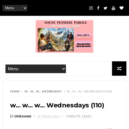
HOME
W... W... W... WEDNESDAY
W... W... W... WEDNESDAYS (110)
w... w... w... Wednesdays (110)
Di
Unknown
12 YEARS AGO
1 MINUTE
LEGGI