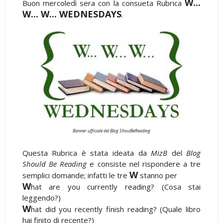
W...
Buon mercoledì sera con la consueta Rubrica
W... W... WEDNESDAYS
.
Banner ufficiale del Blog ShoulBeReading
Questa Rubrica è stata ideata da
MizB
del
Blog
Should Be Reading
e consiste nel rispondere a tre
W
semplici domande; infatti le tre
stanno per
W
hat are you currently reading? (Cosa stai
leggendo?)
W
hat did you recently finish reading? (Quale libro
hai finito di recente?)