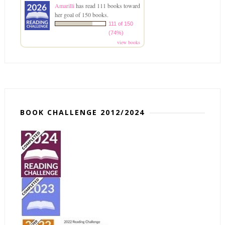
Amarilli
has read 111 books toward
her goal of 150 books.
111 of 150
(74%)
view books
BOOK CHALLENGE 2012/2024