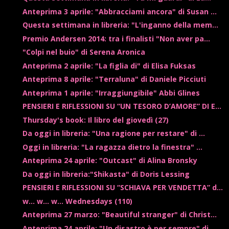
Anteprima 3 aprile: "Abbracciami ancora" di Susan ...
Questa settimana in libreria: "L'inganno della mem...
Premio Andersen 2014: tra i finalisti "Non aver pa...
"Colpi nel buio" di Serena Aronica
Anteprima 2 aprile: "La figlia di" di Elisa Fuksas
Anteprima 8 aprile: "Terraluna" di Daniele Picciuti
Anteprima 1 aprile: "Irraggiungibile" Abbi Glines
PENSIERI E RIFLESSIONI SU “UN TESORO D’AMORE” DI E...
Thursday's book: Il libro del giovedì (27)
Da oggi in libreria: "Una ragione per restare" di ...
Oggi in libreria: "La ragazza dietro la finestra" ...
Anteprima 24 aprile: "Outcast" di Alina Bronsky
Da oggi in libreria:"Shikasta" di Doris Lessing
PENSIERI E RIFLESSIONI SU “SCHIAVA PER VENDETTA” d...
w... w... w... Wednesdays (110)
Anteprima 27 marzo: "Beautiful stranger" di Christ...
Anteprima 24 aprile: "Un disastro è per sempre" di...