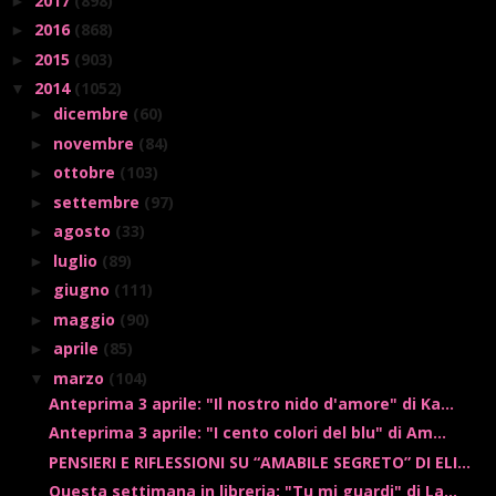
2017
(898)
►
2016
(868)
►
2015
(903)
►
2014
(1052)
▼
dicembre
(60)
►
novembre
(84)
►
ottobre
(103)
►
settembre
(97)
►
agosto
(33)
►
luglio
(89)
►
giugno
(111)
►
maggio
(90)
►
aprile
(85)
►
marzo
(104)
▼
Anteprima 3 aprile: "Il nostro nido d'amore" di Ka...
Anteprima 3 aprile: "I cento colori del blu" di Am...
PENSIERI E RIFLESSIONI SU “AMABILE SEGRETO” DI ELI...
Questa settimana in libreria: "Tu mi guardi" di La...