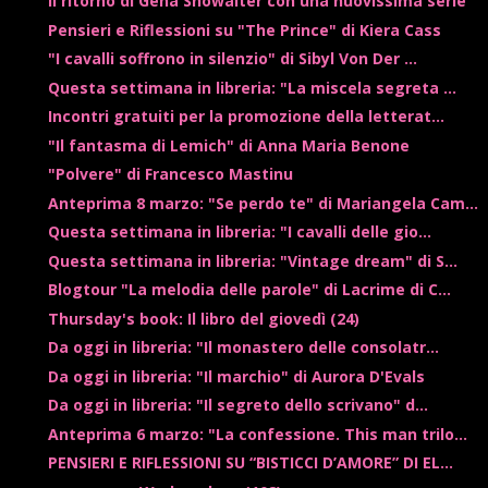
Il ritorno di Gena Showalter con una nuovissima serie
Pensieri e Riflessioni su "The Prince" di Kiera Cass
"I cavalli soffrono in silenzio" di Sibyl Von Der ...
Questa settimana in libreria: "La miscela segreta ...
Incontri gratuiti per la promozione della letterat...
"Il fantasma di Lemich" di Anna Maria Benone
"Polvere" di Francesco Mastinu
Anteprima 8 marzo: "Se perdo te" di Mariangela Cam...
Questa settimana in libreria: "I cavalli delle gio...
Questa settimana in libreria: "Vintage dream" di S...
Blogtour "La melodia delle parole" di Lacrime di C...
Thursday's book: Il libro del giovedì (24)
Da oggi in libreria: "Il monastero delle consolatr...
Da oggi in libreria: "Il marchio" di Aurora D'Evals
Da oggi in libreria: "Il segreto dello scrivano" d...
Anteprima 6 marzo: "La confessione. This man trilo...
PENSIERI E RIFLESSIONI SU “BISTICCI D’AMORE” DI EL...