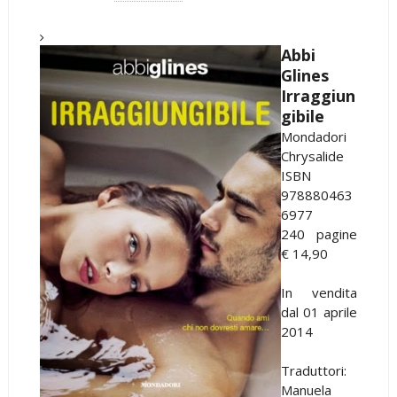
Abbi
Glines
Irraggiun
gibile
Mondadori
Chrysalide
ISBN
978880463
6977
240 pagine
€ 14,90
In vendita
dal 01 aprile
2014
Traduttori:
Manuela