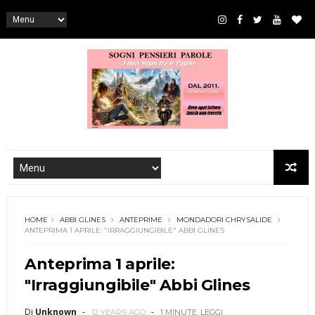
HOME
ABBI GLINES
ANTEPRIME
MONDADORI CHRYSALIDE
ANTEPRIMA 1 APRILE: "IRRAGGIUNGIBILE" ABBI GLINES
Anteprima 1 aprile:
"Irraggiungibile" Abbi Glines
Di
Unknown
12 YEARS AGO
1 MINUTE
LEGGI