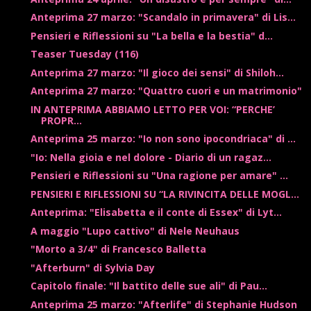
Anteprima 27 marzo: "Scandalo in primavera" di Lis...
Pensieri e Riflessioni su "La bella e la bestia" d...
Teaser Tuesday (116)
Anteprima 27 marzo: "Il gioco dei sensi" di Shiloh...
Anteprima 27 marzo: "Quattro cuori e un matrimonio"
IN ANTEPRIMA ABBIAMO LETTO PER VOI: “PERCHE’
PROPR...
Anteprima 25 marzo: "Io non sono ipocondriaca" di ...
"Io: Nella gioia e nel dolore - Diario di un ragaz...
Pensieri e Riflessioni su "Una ragione per amare" ...
PENSIERI E RIFLESSIONI SU “LA RIVINCITA DELLE MOGL...
Anteprima: "Elisabetta e il conte di Essex" di Lyt...
A maggio "Lupo cattivo" di Nele Neuhaus
"Morto a 3/4" di Francesco Balletta
"Afterburn" di Sylvia Day
Capitolo finale: "Il battito delle sue ali" di Pau...
Anteprima 25 marzo: "Afterlife" di Stephanie Hudson