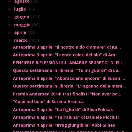
agosto
(33)
►
luglio
(89)
►
giugno
(111)
►
maggio
(90)
►
aprile
(85)
►
marzo
(104)
▼
Anteprima 3 aprile: "Il nostro nido d'amore" di Ka...
Anteprima 3 aprile: "I cento colori del blu" di Am...
PENSIERI E RIFLESSIONI SU “AMABILE SEGRETO” DI ELI...
Questa settimana in libreria: "Tu mi guardi" di La...
Anteprima 3 aprile: "Abbracciami ancora" di Susan ...
Questa settimana in libreria: "L'inganno della mem...
Premio Andersen 2014: tra i finalisti "Non aver pa...
"Colpi nel buio" di Serena Aronica
Anteprima 2 aprile: "La figlia di" di Elisa Fuksas
Anteprima 8 aprile: "Terraluna" di Daniele Picciuti
Anteprima 1 aprile: "Irraggiungibile" Abbi Glines