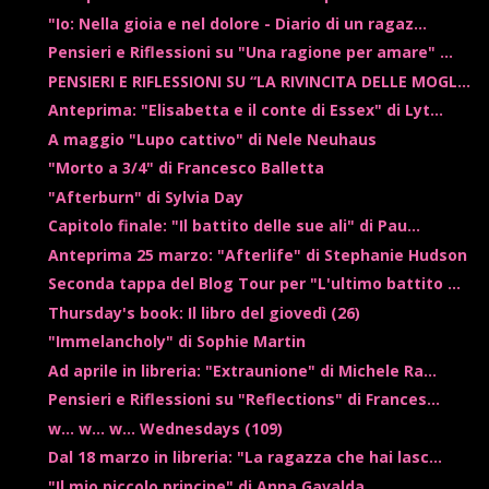
"Io: Nella gioia e nel dolore - Diario di un ragaz...
Pensieri e Riflessioni su "Una ragione per amare" ...
PENSIERI E RIFLESSIONI SU “LA RIVINCITA DELLE MOGL...
Anteprima: "Elisabetta e il conte di Essex" di Lyt...
A maggio "Lupo cattivo" di Nele Neuhaus
"Morto a 3/4" di Francesco Balletta
"Afterburn" di Sylvia Day
Capitolo finale: "Il battito delle sue ali" di Pau...
Anteprima 25 marzo: "Afterlife" di Stephanie Hudson
Seconda tappa del Blog Tour per "L'ultimo battito ...
Thursday's book: Il libro del giovedì (26)
"Immelancholy" di Sophie Martin
Ad aprile in libreria: "Extraunione" di Michele Ra...
Pensieri e Riflessioni su "Reflections" di Frances...
w... w... w... Wednesdays (109)
Dal 18 marzo in libreria: "La ragazza che hai lasc...
"Il mio piccolo principe" di Anna Gavalda