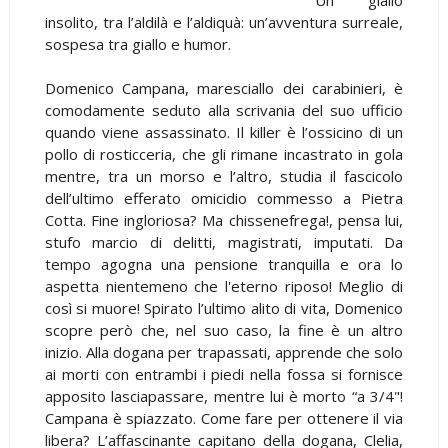
insolito, tra l’aldilà e l’aldiquà: un’avventura surreale,
sospesa tra giallo e humor.
Domenico Campana, maresciallo dei carabinieri, è
comodamente seduto alla scrivania del suo ufficio
quando viene assassinato. Il killer è l’ossicino di un
pollo di rosticceria, che gli rimane incastrato in gola
mentre, tra un morso e l’altro, studia il fascicolo
dell’ultimo efferato omicidio commesso a Pietra
Cotta. Fine ingloriosa? Ma chissenefrega!, pensa lui,
stufo marcio di delitti, magistrati, imputati. Da
tempo agogna una pensione tranquilla e ora lo
aspetta nientemeno che l'eterno riposo! Meglio di
così si muore! Spirato l’ultimo alito di vita, Domenico
scopre però che, nel suo caso, la fine è un altro
inizio. Alla dogana per trapassati, apprende che solo
ai morti con entrambi i piedi nella fossa si fornisce
apposito lasciapassare, mentre lui è morto “a 3/4"!
Campana è spiazzato. Come fare per ottenere il via
libera? L’affascinante capitano della dogana, Clelia,