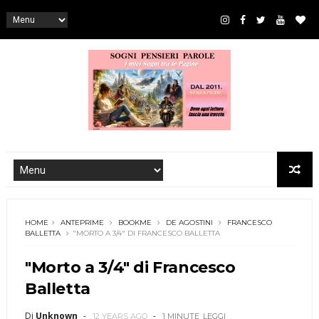
HOME
ANTEPRIME
BOOKME
DE AGOSTINI
FRANCESCO
BALLETTA
"MORTO A 3/4" DI FRANCESCO BALLETTA
"Morto a 3/4" di Francesco
Balletta
Di
Unknown
12 YEARS AGO
1 MINUTE
LEGGI