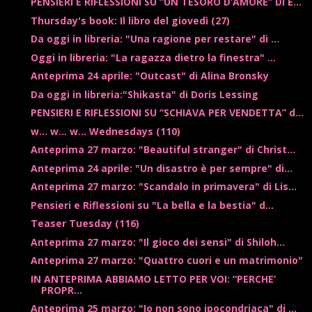
PENSIERI E RIFLESSIONI SU “UN TESORO D’AMORE” DI E...
Thursday's book: Il libro del giovedì (27)
Da oggi in libreria: "Una ragione per restare" di ...
Oggi in libreria: "La ragazza dietro la finestra" ...
Anteprima 24 aprile: "Outcast" di Alina Bronsky
Da oggi in libreria:"Shikasta" di Doris Lessing
PENSIERI E RIFLESSIONI SU “SCHIAVA PER VENDETTA” d...
w... w... w... Wednesdays (110)
Anteprima 27 marzo: "Beautiful stranger" di Christ...
Anteprima 24 aprile: "Un disastro è per sempre" di...
Anteprima 27 marzo: "Scandalo in primavera" di Lis...
Pensieri e Riflessioni su "La bella e la bestia" d...
Teaser Tuesday (116)
Anteprima 27 marzo: "Il gioco dei sensi" di Shiloh...
Anteprima 27 marzo: "Quattro cuori e un matrimonio"
IN ANTEPRIMA ABBIAMO LETTO PER VOI: “PERCHE’
PROPR...
Anteprima 25 marzo: "Io non sono ipocondriaca" di ...