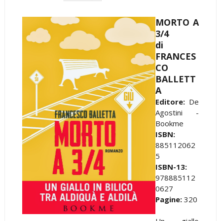
MORTO A
3/4
di
FRANCES
CO
BALLETT
A
Editore:
De
Agostini -
Bookme
ISBN:
885112062
5
ISBN-13:
978885112
0627
Pagine:
320
Un giallo