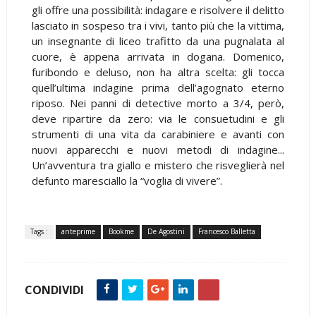
gli offre una possibilità: indagare e risolvere il delitto
lasciato in sospeso tra i vivi, tanto più che la vittima,
un insegnante di liceo trafitto da una pugnalata al
cuore, è appena arrivata in dogana. Domenico,
furibondo e deluso, non ha altra scelta: gli tocca
quell’ultima indagine prima dell’agognato eterno
riposo. Nei panni di detective morto a 3/4, però,
deve ripartire da zero: via le consuetudini e gli
strumenti di una vita da carabiniere e avanti con
nuovi apparecchi e nuovi metodi di indagine...
Un’avventura tra giallo e mistero che risveglierà nel
defunto maresciallo la “voglia di vivere”.
Tags :
anteprime
Bookme
De Agostini
Francesco Balletta
CONDIVIDI