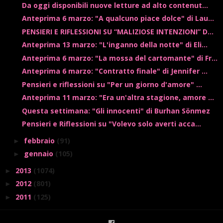
Da oggi disponibili nuove letture ad alto contenut...
Anteprima 6 marzo: "A qualcuno piace dolce" di Lau...
PENSIERI E RIFLESSIONI SU “MALIZIOSE INTENZIONI” D...
Anteprima 13 marzo: "L'inganno della notte" di Eli...
Anteprima 6 marzo: "La mossa del cartomante" di Fr...
Anteprima 6 marzo: "Contratto finale" di Jennifer ...
Pensieri e riflessioni su "Per un giorno d'amore" ...
Anteprima 11 marzo: "Era un'altra stagione, amore ...
Questa settimana: "Gli innocenti" di Burhan Sönmez
Pensieri e Riflessioni su "Volevo solo averti acca...
febbraio
(91)
►
gennaio
(105)
►
2013
(1074)
►
2012
(801)
►
2011
(125)
►