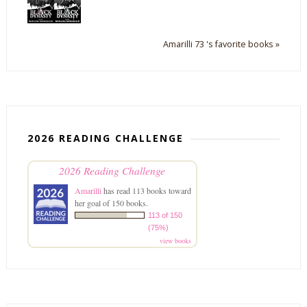
Amarilli 73 's favorite books »
2026 READING CHALLENGE
2026 Reading Challenge
Amarilli
has read 113 books toward
her goal of 150 books.
113 of 150
(75%)
view books