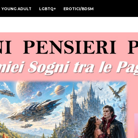
YOUNG ADULT
LGBTQ+
EROTICI/BDSM