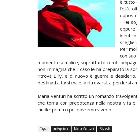
è tutto 
l’età, o
opposti
– lei so
eppure 
identic
sceglier
Per molt
con suo 
momento semplice, soprattutto con il compagno
non immagina che il caso le ha preparato la sor
ritrova Billy, e di nuovo è guerra e desiderio
destinati a farsi male, a ritrovarsi, a perdersi anco
Maria Venturi ha scritto un romanzo travolgen
che torna con prepotenza nella nostra vita e 
inutile: prima o poi dovremo viverlo.
Tags :
anteprime
Maria Venturi
Rizzoli