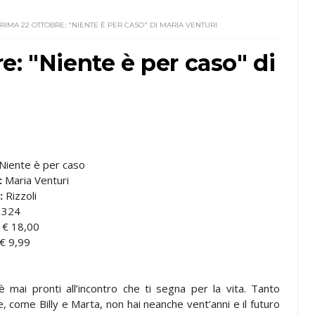
RIMA 22 OTTOBRE: "NIENTE È PER CASO" DI MARIA VENTURI
e: "Niente è per caso" di
Niente è per caso
:
Maria Venturi
:
Rizzoli
324
€ 18,00
€ 9,99
è mai pronti all’incontro che ti segna per la vita. Tanto
 come Billy e Marta, non hai neanche vent’anni e il futuro