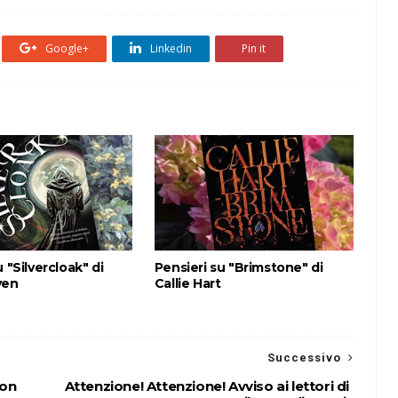
Google+
Linkedin
Pin it
 "Silvercloak" di
Pensieri su "Brimstone" di
ven
Callie Hart
Successivo
non
Attenzione! Attenzione! Avviso ai lettori di