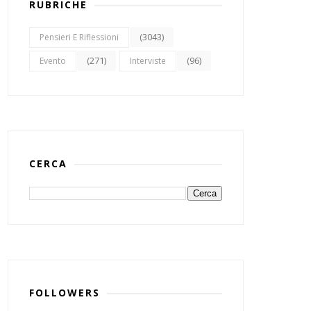
RUBRICHE
(3043)
Pensieri E Riflessioni
(271)
(96)
Evento
Interviste
CERCA
FOLLOWERS