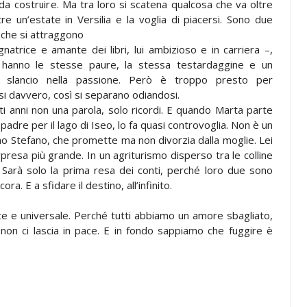
da costruire. Ma tra loro si scatena qualcosa che va oltre
ltre un’estate in Versilia e la voglia di piacersi. Sono due
 che si attraggono
gnatrice e amante dei libri, lui ambizioso e in carriera –,
hanno le stesse paure, la stessa testardaggine e un
o slancio nella passione. Però è troppo presto per
si davvero, così si separano odiandosi.
i anni non una parola, solo ricordi. E quando Marta parte
padre per il lago di Iseo, lo fa quasi controvoglia. Non è un
 Stefano, che promette ma non divorzia dalla moglie. Lei
presa più grande. In un agriturismo disperso tra le colline
. Sarà solo la prima resa dei conti, perché loro due sono
ra. E a sfidare il destino, all’infinito.
te e universale. Perché tutti abbiamo un amore sbagliato,
non ci lascia in pace. E in fondo sappiamo che fuggire è