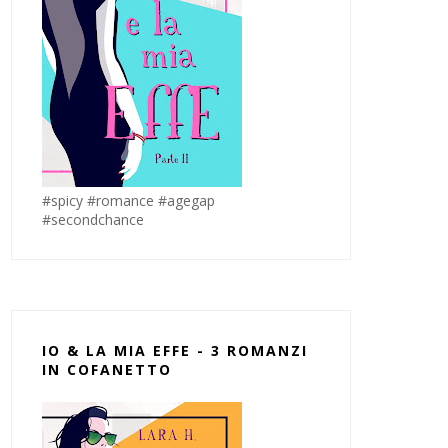
#spicy #romance #agegap
#secondchance
IO & LA MIA EFFE - 3 ROMANZI
IN COFANETTO