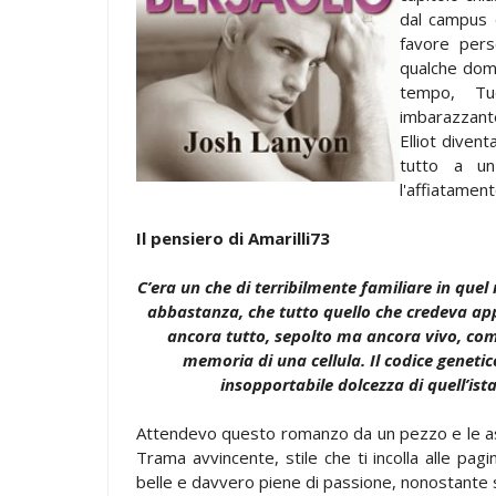
dal campus de
favore pers
qualche doma
tempo, Tuc
imbarazzante
Elliot diven
tutto a un 
l'affiatament
Il pensiero di Amarilli73
C’era un che di terribilmente familiare in qu
abbastanza, che tutto quello che credeva app
ancora tutto, sepolto ma ancora vivo, come
memoria di una cellula. Il codice geneti
insopportabile dolcezza di quell’istant
Attendevo questo romanzo da un pezzo e le a
Trama avvincente, stile che ti incolla alle pag
belle e davvero piene di passione, nonostante si