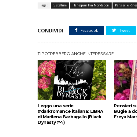
Tags :
5 stelline
Harlequin hm Mondadori
Pensieri e Rifle
CONDIVIDI
Facebook
Tweet
TI POTREBBERO ANCHE INTERESSARE
Leggo una serie
Pensieri 
#darkromance italiana: LIBRA
Bugie a do
di Marilena Barbagallo (Black
Freya Mar
Dynasty #4)