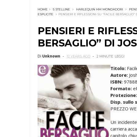
HOME
5 STELLINE
HARLEQUIN HM MONDADORI
PENS
ESPLICITE
PENSIERI E RIFLESSIONI SU “FACILE BERSAGLIO”
PENSIERI E RIFLES
BERSAGLIO” DI JO
Di
Unknown
12 YEARS AGO
2 MINUTE
LEGGI
Titolo:
Faci
Autore:
Jos
ISBN:
9788
Formato:
e
Protezione:
Disp. sullo 
PREZZO WEB
Un incidente 
carriera acc
capitolo chi