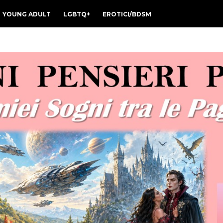
YOUNG ADULT
LGBTQ+
EROTICI/BDSM