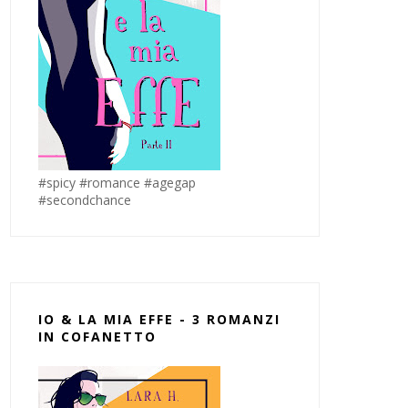
#spicy #romance #agegap
#secondchance
IO & LA MIA EFFE - 3 ROMANZI
IN COFANETTO