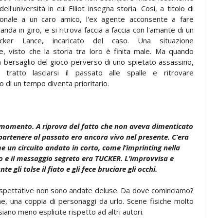
ll'università in cui Elliot insegna storia. Così, a titolo di
onale a un caro amico, l'ex agente acconsente a fare
nda in giro, e si ritrova faccia a faccia con l'amante di un
ker Lance, incaricato del caso. Una situazione
, visto che la storia tra loro è finita male. Ma quando
ta bersaglio del gioco perverso di uno spietato assassino,
tratto lasciarsi il passato alle spalle e ritrovare
o di un tempo diventa prioritario.
el momento. A riprova del fatto che non aveva dimenticato
artenere al passato era ancora vivo nel presente. C’era
 un circuito andato in corto, come l’imprinting nella
co e il messaggio segreto era TUCKER. L’improvvisa e
e gli tolse il fiato e gli fece bruciare gli occhi.
spettative non sono andate deluse. Da dove cominciamo?
ine, una coppia di personaggi da urlo. Scene fisiche molto
ano meno esplicite rispetto ad altri autori.