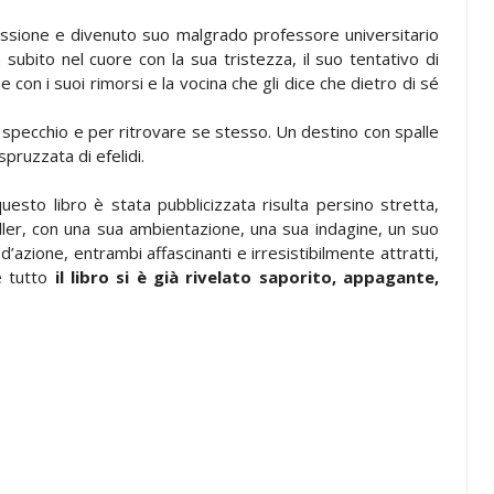
issione e divenuto suo malgrado professore universitario
ubito nel cuore con la sua tristezza, il suo tentativo di
he con i suoi rimorsi e la vocina che gli dice che dietro di sé
o specchio e per ritrovare se stesso. Un destino con spalle
spruzzata di efelidi.
 questo libro è stata pubblicizzata risulta persino stretta,
iller, con una sua ambientazione, una sua indagine, un suo
d’azione, entrambi affascinanti e irresistibilmente attratti,
he tutto
il libro si è già rivelato saporito, appagante,