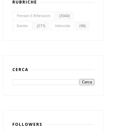
RUBRICHE
(3043)
Pensieri E Riflessioni
(271)
(96)
Evento
Interviste
CERCA
FOLLOWERS