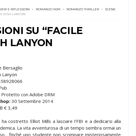
IERI E RIFLESSIONI
ROMANZO M/M
ROMANZO THRILLER
SCENE
 DI JOSH LANYON
SIONI SU “FACILE
SH LANYON
le Bersaglio
h Lanyon
858928066
Pub
Protetto con Adobe DRM
shop:
30 Settembre 2014
 € 3,49
ha costretto Elliot Mills a lasciare l'FBI e a dedicarsi alla
ademica. La vita avventurosa di un tempo sembra ormai un
uso... finché uno studente non scompare misteriosamente