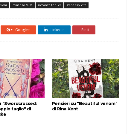
ssioni
romanzo M/M
romanzo thriller
scene esplicite
Google+
Linkedin
Pin it
su "Swordcrossed:
Pensieri su "Beautiful venom"
ppio taglio" di
di Rina Kent
ske