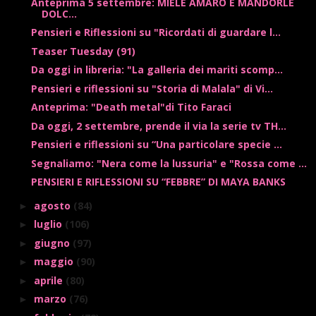
Anteprima 5 settembre: MIELE AMARO E MANDORLE
DOLC...
Pensieri e Riflessioni su "Ricordati di guardare l...
Teaser Tuesday (91)
Da oggi in libreria: "La galleria dei mariti scomp...
Pensieri e riflessioni su "Storia di Malala" di Vi...
Anteprima: "Death metal"di Tito Faraci
Da oggi, 2 settembre, prende il via la serie tv TH...
Pensieri e riflessioni su “Una particolare specie ...
Segnaliamo: "Nera come la lussuria" e "Rossa come ...
PENSIERI E RIFLESSIONI SU “FEBBRE” DI MAYA BANKS
agosto
(84)
►
luglio
(106)
►
giugno
(97)
►
maggio
(90)
►
aprile
(80)
►
marzo
(76)
►