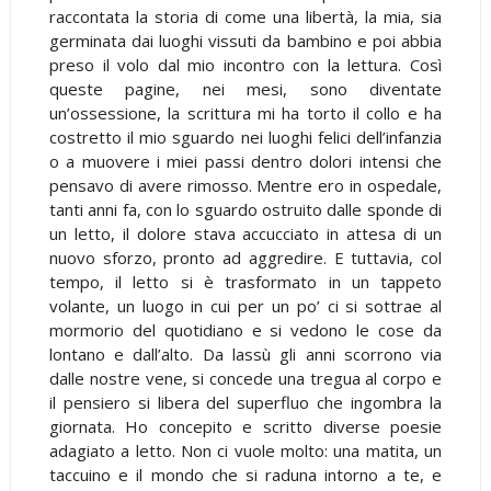
raccontata la storia di come una libertà, la mia, sia
germinata dai luoghi vissuti da bambino e poi abbia
preso il volo dal mio incontro con la lettura. Così
queste pagine, nei mesi, sono diventate
un’ossessione, la scrittura mi ha torto il collo e ha
costretto il mio sguardo nei luoghi felici dell’infanzia
o a muovere i miei passi dentro dolori intensi che
pensavo di avere rimosso. Mentre ero in ospedale,
tanti anni fa, con lo sguardo ostruito dalle sponde di
un letto, il dolore stava accucciato in attesa di un
nuovo sforzo, pronto ad aggredire. E tuttavia, col
tempo, il letto si è trasformato in un tappeto
volante, un luogo in cui per un po’ ci si sottrae al
mormorio del quotidiano e si vedono le cose da
lontano e dall’alto. Da lassù gli anni scorrono via
dalle nostre vene, si concede una tregua al corpo e
il pensiero si libera del superfluo che ingombra la
giornata. Ho concepito e scritto diverse poesie
adagiato a letto. Non ci vuole molto: una matita, un
taccuino e il mondo che si raduna intorno a te, e