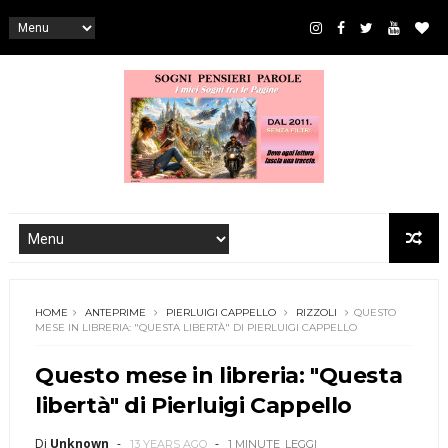
HOME
ANTEPRIME
PIERLUIGI CAPPELLO
RIZZOLI
QUESTO
MESE IN LIBRERIA: "QUESTA LIBERTÀ" DI PIERLUIGI CAPPELLO
Questo mese in libreria: "Questa
libertà" di Pierluigi Cappello
Di
Unknown
13 YEARS AGO
1 MINUTE
LEGGI