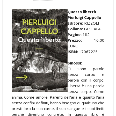
Questa libertà
Pierluigi Cappello
Editore:
RIZZOLI
Collana:
LA SCALA
Pagine:
182
Prezzo:
16,00
EURO
ISBN:
17067225
Sinossi:
Ci sono parole
senza corpo e
parole con il corpo.
Libertà è una parola
senza corpo. Come
anima. Come amore. Parenti dell’aria e quanto l’aria
senza confini definiti, hanno bisogno di qualcuno che
presti loro la sua carne, il suo sangue e i suoi limiti
perché diventino concrete. In questo libro è