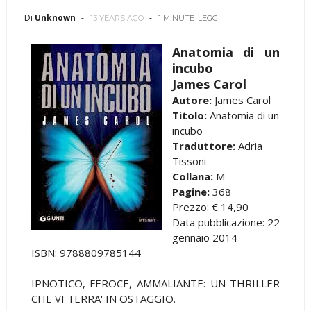
Di
Unknown
13 YEARS AGO
1 MINUTE
LEGGI
Anatomia di un
incubo
James Carol
Autore:
James Carol
Titolo:
Anatomia di un
incubo
Traduttore:
Adria
Tissoni
Collana:
M
Pagine:
368
Prezzo: € 14,90
Data pubblicazione: 22
gennaio 2014
ISBN: 9788809785144
IPNOTICO, FEROCE, AMMALIANTE: UN THRILLER
CHE VI TERRA' IN OSTAGGIO.