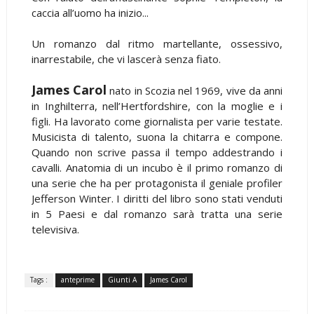
caccia all’uomo ha inizio...
Un romanzo dal ritmo martellante, ossessivo,
inarrestabile, che vi lascerà senza fiato.
James Carol
nato in Scozia nel 1969, vive da anni
in Inghilterra, nell’Hertfordshire, con la moglie e i
figli. Ha lavorato come giornalista per varie testate.
Musicista di talento, suona la chitarra e compone.
Quando non scrive passa il tempo addestrando i
cavalli. Anatomia di un incubo è il primo romanzo di
una serie che ha per protagonista il geniale profiler
Jefferson Winter. I diritti del libro sono stati venduti
in 5 Paesi e dal romanzo sarà tratta una serie
televisiva.
Tags :
anteprime
Giunti A
James Carol