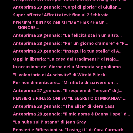
Anteprima 29 gennaio: "Corpi di gloria" di Giulian...
Super offerta! Affrettatevi: fino al 2 febbraio.
PENSIERI E RIFLESSIONI SU “MATHIAS SHANE –
SIGNORE...
Anteprima 29 gennaio: "La felicità sta in un altro...
Anteprima 28 gennaio: "Per un giorno d'amore" e "P...
Anteprima 29 gennaio: "Insegui la tua stella" di A...
Oggi in libreria: "La casa dei tradimenti" di Naja...
In occasione del Giorno della Memoria segnaliamo...
"Il volontario di Auschwitz" di Witold Pilecki
Per non dimenticare... "Mi rifiuto di scrivere un ...
Anteprima 27 gennaio: "Il requiem di Terezin" di J...
PENSIERI E RIFLESSIONI SU “IL SEGRETO DI MIRANDA” ...
Anteprima 28 gennaio: "The Elite" di Kiera Cass
Anteprima 28 gennaio: "Il mio nome è Danny Hope" d...
"La nube sul Platano" di Jean Gray
Pensieri e Riflessioni su "Losing it" di Cora Carmack