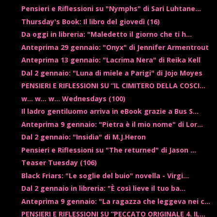
Pensieri e Riflessioni su "Nymphs" di Sari Luhtane...
Thursday's Book: Il libro del giovedì (16)
Da oggi in libreria: "Maledetto il giorno che ti h...
Anteprima 29 gennaio: "Onyx" di Jennifer Armentrout
Anteprima 13 gennaio: "Lacrima Nera" di Reika Kell
Dal 2 gennaio: "Luna di miele a Parigi" di Jojo Moyes
PENSIERI E RIFLESSIONI SU “IL CIMITERO DELLA COSCI...
w... w... w... Wednesdays (100)
Il ladro gentiluomo arriva in eBook grazie a Bus S...
Anteprima 9 gennaio: "Pietra è il mio nome" di Lor...
Dal 2 gennaio: "Insidia" di M.J.Heron
Pensieri e Riflessioni su "The returned" di Jason ...
Teaser Tuesday (106)
Black Friars: "Le soglie del buio" novella - Virgi...
Dal 2 gennaio in libreria: "È così lieve il tuo ba...
Anteprima 9 gennaio: "La ragazza che leggeva nei c...
PENSIERI E RIFLESSIONI SU “PECCATO ORIGINALE 4. IL...