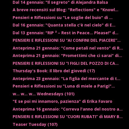
Dal 14 gennaio: "Il segreto" di Alejandra Balsa
A breve recensiti sul Blog: "Reflections" e "Knowl...
Pensieri e Riflessioni su "Le soglie del buio" di ...
Dal 16 gennaio: "Quanta stella c'è nel cielo" di E...
Dal 13 gennaio: "RIP ² – Rest in Peace… Please!" d...
PENSIERI E RIFLESSIONI SU “AI CONFINI DEL PIACERE”...
Anteprima 21 gennaio: "Come petali nel vento" di R...
Anteprima 21 gennaio: "Promettimi che ci sarai" di...
PENSIERI E RIFLESSIONI SU “I FIGLI DEL POZZO DI CA...
Thursday's Book: Il libro del giovedì (17)
Anteprima 23 gennaio: "La figlia del mercante di t...
Pensieri e Riflessioni su "Luna di miele a Parigi"...
w... w... w... Wednesdays (101)
"E se poi mi innamoro, pazienza" di Erika Favaro
Anteprima 16 gennaio: "Correva l'anno del nostro a...
PENSIERI E RIFLESSIONI SU “CUORI RUBATI” di MARY B...
Teaser Tuesday (107)