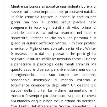
Mentre su Londra si abbatte una violenta bufera di
neve e tutti sono impegnati nei preparativi natalizi,
un folle criminale rapisce le donne, le tortura per
giorni, ma non le uccide: prova piacere nello
spegnere in loro ogni scintilla di vita, prima di
lasciarle andare. La polizia brancola nel buio e
l’ispettore Hatcher sa che solo una persona è in
grado di aiutarli: Jefferson Winter, il miglior profiler
americano. Figlio di uno spietato serial killer, Winter
è ossessionato dal suo passato, che però gli ha
regalato un intuito infallibile: nessuno come lui riesce
a penetrare la psicologia delle menti criminali. Ma
questo caso è diverso: perché mutilare una donna
imprigionandola nel suo corpo per sempre,
rendendola insensibile al mondo esterno e
totalmente dipendente dagli altri? Un destino più
atroce della morte. Le vittime aumentano e il
maniaco è sempre più assetato: tra poco toccherà
alla numero cinque e non c’è un attimo da perdere.
Con l’aiuto dell’affascinante Sophie Templeton, la