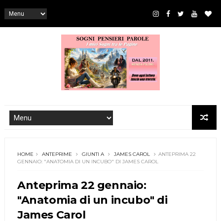
HOME
ANTEPRIME
GIUNTI A
JAMES CAROL
ANTEPRIMA 22
GENNAIO: "ANATOMIA DI UN INCUBO" DI JAMES CAROL
Anteprima 22 gennaio:
"Anatomia di un incubo" di
James Carol