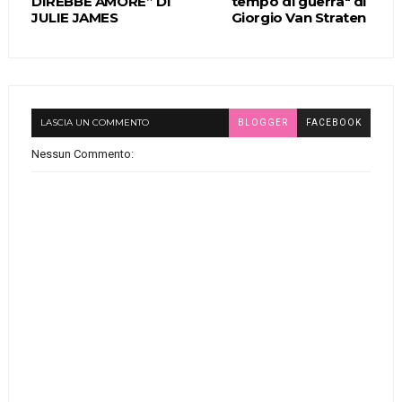
DIREBBE AMORE” DI
tempo di guerra" di
JULIE JAMES
Giorgio Van Straten
LASCIA UN COMMENTO
BLOGGER
FACEBOOK
Nessun Commento: