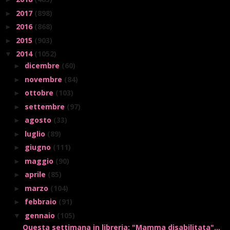
2017
(898)
►
2016
(868)
►
2015
(903)
►
2014
(1052)
▼
dicembre
(60)
►
novembre
(84)
►
ottobre
(103)
►
settembre
(97)
►
agosto
(33)
►
luglio
(89)
►
giugno
(111)
►
maggio
(90)
►
aprile
(85)
►
marzo
(104)
►
febbraio
(91)
►
gennaio
(105)
▼
Questa settimana in libreria: "Mamma disabilitata"...