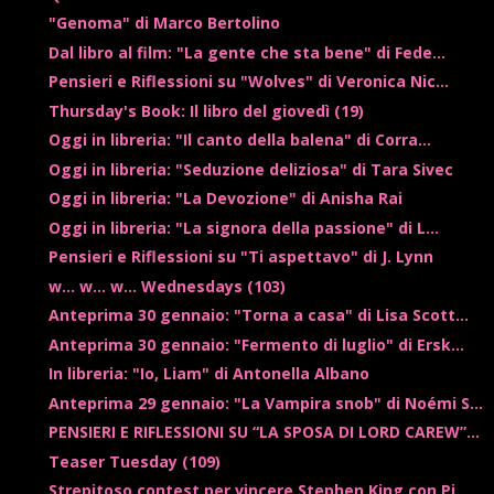
"Genoma" di Marco Bertolino
Dal libro al film: "La gente che sta bene" di Fede...
Pensieri e Riflessioni su "Wolves" di Veronica Nic...
Thursday's Book: Il libro del giovedì (19)
Oggi in libreria: "Il canto della balena" di Corra...
Oggi in libreria: "Seduzione deliziosa" di Tara Sivec
Oggi in libreria: "La Devozione" di Anisha Rai
Oggi in libreria: "La signora della passione" di L...
Pensieri e Riflessioni su "Ti aspettavo" di J. Lynn
w... w... w... Wednesdays (103)
Anteprima 30 gennaio: "Torna a casa" di Lisa Scott...
Anteprima 30 gennaio: "Fermento di luglio" di Ersk...
In libreria: "Io, Liam" di Antonella Albano
Anteprima 29 gennaio: "La Vampira snob" di Noémi S...
PENSIERI E RIFLESSIONI SU “LA SPOSA DI LORD CAREW”...
Teaser Tuesday (109)
Strepitoso contest per vincere Stephen King con Pi...