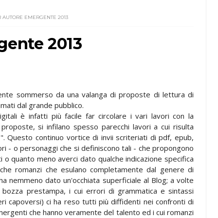
R AUTORE EMERGENTE 2013
gente 2013
lmente sommerso da una valanga di proposte di lettura di
amati dal grande pubblico.
tali è infatti più facile far circolare i vari lavori con la
oposte, si infilano spesso parecchi lavori a cui risulta
. Questo continuo vortice di invii scriteriati di pdf, epub,
ori - o personaggi che si definiscono tali - che propongono
i o quanto meno averci dato qualche indicazione specifica
 anche romanzi che esulano completamente dal genere di
 ha nemmeno dato un'occhiata superficiale al Blog; a volte
e bozza prestampa, i cui errori di grammatica e sintassi
i capoversi) ci ha reso tutti più diffidenti nei confronti di
emergenti che hanno veramente del talento ed i cui romanzi