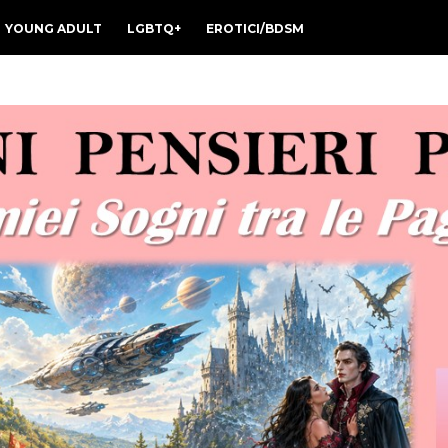
YOUNG ADULT
LGBTQ+
EROTICI/BDSM