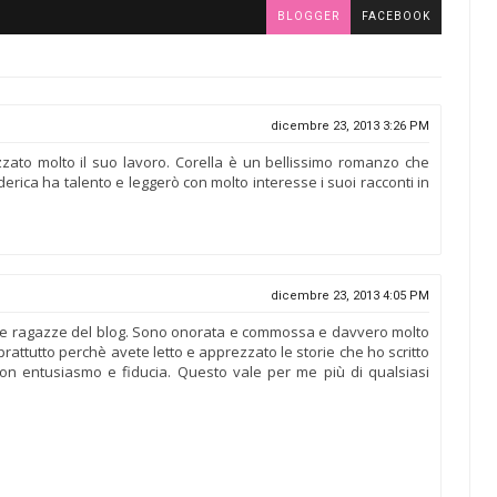
BLOGGER
FACEBOOK
dicembre 23, 2013 3:26 PM
ezzato molto il suo lavoro. Corella è un bellissimo romanzo che
derica ha talento e leggerò con molto interesse i suoi racconti in
dicembre 23, 2013 4:05 PM
 le ragazze del blog. Sono onorata e commossa e davvero molto
attutto perchè avete letto e apprezzato le storie che ho scritto
con entusiasmo e fiducia. Questo vale per me più di qualsiasi