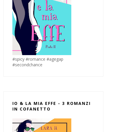
#spicy #romance #agegap
#secondchance
IO & LA MIA EFFE - 3 ROMANZI
IN COFANETTO