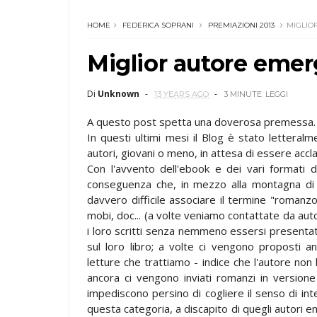
HOME
FEDERICA SOPRANI
PREMIAZIONI 2013
MIGLIO
Miglior autore emer
Di
Unknown
13 YEARS AGO
3 MINUTE
LEGGI
A questo post spetta una doverosa premessa.
In questi ultimi mesi il Blog è stato lettera
autori, giovani o meno, in attesa di essere accl
Con l'avvento dell'ebook e dei vari formati digi
conseguenza che, in mezzo alla montagna di pr
davvero difficile associare il termine "romanzo"
mobi, doc... (a volte veniamo contattate da aut
i loro scritti senza nemmeno essersi presentat
sul loro libro; a volte ci vengono proposti
letture che trattiamo - indice che l'autore non
ancora ci vengono inviati romanzi in version
impediscono persino di cogliere il senso di inter
questa categoria, a discapito di quegli autori 