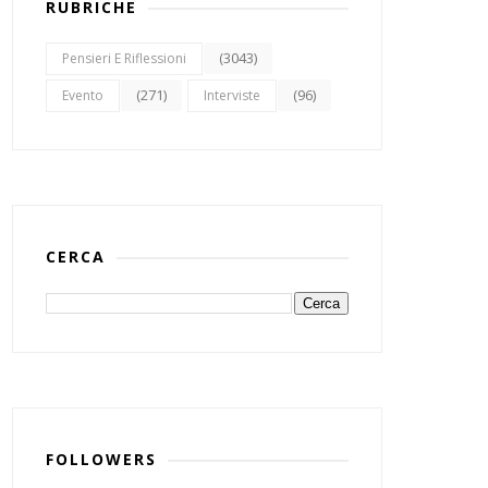
RUBRICHE
(3043)
Pensieri E Riflessioni
(271)
(96)
Evento
Interviste
CERCA
FOLLOWERS