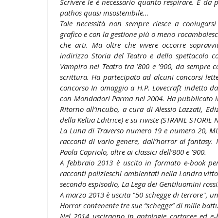
Scrivere le è necessario quanto respirare. E da
pathos quasi insostenibile…
Tale necessità non sempre riesce a coniugarsi
grafico e con la gestione più o meno rocamboles
che arti. Ma oltre che vivere occorre sopravvi
indirizzo Storia del Teatro e dello spettacolo c
Vampiro nel Teatro tra ’800 e ’900, da sempre col
scrittura. Ha partecipato ad alcuni concorsi lett
concorso In omaggio a H.P. Lovecraft indetto d
con Mondadori Parma nel 2004. Ha pubblicato i
Ritorno all’incubo, a cura di Alessio Lazzati, E
della Keltia Editrice) e su riviste (STRANE STORIE
La Luna di Traverso numero 19 e numero 20, MUP 
racconti di vario genere, dall’horror al fantasy.
Paola Capriolo, oltre ai classici dell’800 e ’900.
A febbraio 2013 è uscito in formato e-book per 
racconti polizieschi ambientati nella Londra vitto
secondo espisodio, La Lega dei Gentiluomini rossi. L
A marzo 2013 è uscita "50 schegge di terrore", un
Horror contenente tre sue “schegge” di mille battu
Nel 2014 usciranno in antologie cartacee ed e-