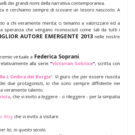
 quelli dei grandi nomi della narrativa contemporanea.
za e cerchiamo sempre di scovare un tesoro nascosto. A
zio a chi veramente merita; ci teniamo a valorizzare ed a
la speranza che vengano riconosciuti come tali da tutti i
IGLIOR AUTORE EMERGENTE 2013
nelle nostre
Federica Soprani
remio virtuale a
.
i relativamente alla serie
"
Victorian Solstice
"
, scritta con
lla L'Ombra del Borgia
". Vi giuro che per essere riuscita
ei due protagonisti, io che sono sempre diffidente nei
 ha veramente talento.
vista
, che vi invito a leggere - o rileggere - per la simpatia
o Blog
che vi invito a visitare.
r lei, in questo secolo.