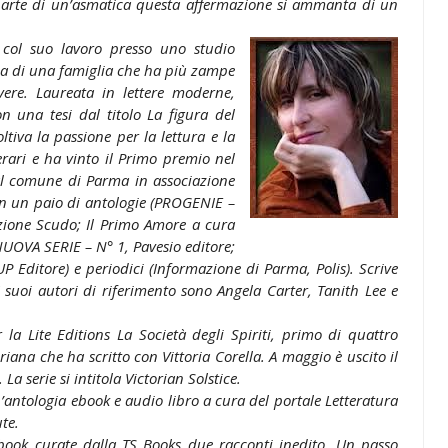
 parte di un’asmatica questa affermazione si ammanta di un
 col suo lavoro presso uno studio
ca di una famiglia che ha più zampe
vere. Laureata in lettere moderne,
on una tesi dal titolo La figura del
tiva la passione per la lettura e la
erari e ha vinto il Primo premio nel
al comune di Parma in associazione
n un paio di antologie (PROGENIE –
dizione Scudo; Il Primo Amore a cura
 NUOVA SERIE – N° 1, Pavesio editore;
Editore) e periodici (Informazione di Parma, Polis). Scrive
 I suoi autori di riferimento sono Angela Carter, Tanith Lee e
la Lite Editions La Società degli Spiriti, primo di quattro
riana che ha scritto con Vittoria Corella. A maggio è uscito il
a serie si intitola Victorian Solstice.
’antologia ebook e audio libro a cura del portale Letteratura
te.
book curate dalla TS Books due racconti inedito, Un passo