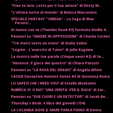
"Free to love. Lotta per il tuo amore" di Kirsty M...
"L'ultima notte al mondo" di Bianca Marconero
SPECIALE FANTASY: "OMEGA" - La Saga di Max
Peronti...
Di nuovo con te (Thunder Road #3) Formato Kindle d...
Pensieri su "AMORE IN OPPOSIZIONE" di Charlie Cochet
"Tre metri sotto un treno" di Giulia Valesi
"Legion - L'esercito di Talon" di Julie Kagawa
La musica nelle tue parole (Cinque sensi #2) di Se...
"Absence: Il gioco dei quattro" di Chiara Panzuti
Pensieri su "LA ROSA DEL DRAGO" di Angela White
CASSIA Deceptive Hunters Series #3 di Giovanna Roma
LO SAPEVI CHE I NEED YOU? di Estelle Maskame
RUBRICA SI' O NO? “UNA VERITA' PER IL DUCA” di Sar...
Pensieri su "DUE CUORI E UN DETECTIVE" di Sarah Be...
Thursday's Book: il libro del giovedì (154)
LA LOCANDA DOVE IL MARE PARLA PIANO di Emma