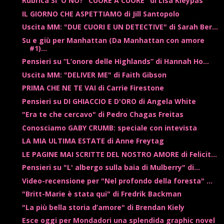
Rubrica SI' O NO? "CUORE A CUORE" di Lisa Kleypas
IL GIORNO CHE ASPETTIAMO di Jill Santopolo
Uscita MM: "DUE CUORI E UN DETECTIVE" di Sarah Ber...
Su e giù per Manhattan (Da Manhattan con amore
#1)...
Pensieri su “L’onore delle Highlands” di Hannah Ho...
Uscita MM: "DELIVER ME" di Faith Gibson
PRIMA CHE NE TE VAI di Carrie Firestone
Pensieri su DI GHIACCIO E D'ORO di Angela White
"Era te che cercavo" di Pedro Chagas Freitas
Conosciamo GABY CRUMB: speciale con intevista
LA MIA ULTIMA ESTATE di Anne Freytag
LE PAGINE MAI SCRITTE DEL NOSTRO AMORE di Felicit...
Pensieri su "L' albergo sulla baia di Mulberry" di...
Video-recensione per "Nel profondo della foresta" ...
"Britt-Marie è stata qui" di Fredrik Backman
"La più bella storia d’amore" di Brendan Kiely
Esce oggi per Mondadori una splendida graphic novel