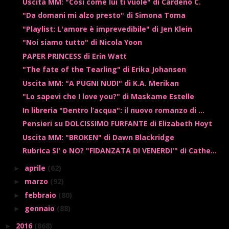
Uscita MM: "Così come lui ti vuole" di Cardeno C.
"Da domani mi alzo presto" di Simona Toma
"Playlist: L'amore è imprevedibile" di Jen Klein
"Noi siamo tutto" di Nicola Yoon
PAPER PRINCESS di Erin Watt
"The fate of the Tearling" di Erika Johansen
Uscita MM: "A PUGNI NUDI" di K.A. Merikan
"Lo sapevi che I love you?" di Maskame Estelle
In libreria "Dentro l’acqua": il nuovo romanzo di ...
Pensieri su DOLCISSIMO FURFANTE di Elizabeth Hoyt
Uscita MM: "BROKEN" di Dawn Blackridge
Rubrica SI' o NO? "FIDANZATA DI VENERDI'" di Cathe...
aprile
(62)
►
marzo
(92)
►
febbraio
(80)
►
gennaio
(88)
►
2016
(868)
►