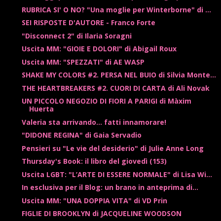
RUBRICA SI' O NO? "Una moglie per Winterborne" di ...
SEI RISPOSTE D'AUTORE - Franco Forte
"Disconnect 2" di Ilaria Soragni
Uscita MM: "GIOIE E DOLORI" di Abigail Roux
Uscita MM: "SPEZZATI" di AE WASP
SHAKE MY COLORS #2. PERSA NEL BUIO di Silvia Monte...
THE HEARTBREAKERS #2. CUORI DI CARTA di Ali Novak
UN PICCOLO NEGOZIO DI FIORI A PARIGI di Màxim
Huerta
Valeria sta arrivando... fatti innamorare!
"DIDONE REGINA" di Gaia Servadio
Pensieri su "Le vie del desiderio" di Julie Anne Long
Thursday's Book: il libro del giovedì (153)
Uscita LGBT: "L’ARTE DI ESSERE NORMALE" di Lisa Wi...
In esclusiva per il Blog: un brano in anteprima di...
Uscita MM: "UNA DOPPIA VITA" di VD Prin
FIGLIE DI BROOKLYN di JACQUELINE WOODSON