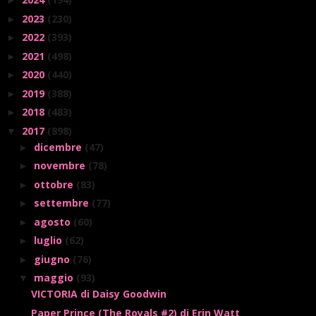
►
2023
(230)
►
2022
(393)
►
2021
(498)
►
2020
(440)
►
2019
(388)
►
2018
(483)
►
2017
(898)
▼
dicembre
(47)
►
novembre
(78)
►
ottobre
(83)
►
settembre
(77)
►
agosto
(60)
►
luglio
(62)
►
giugno
(76)
►
maggio
(93)
▼
VICTORIA di Daisy Goodwin
Paper Prince (The Royals #2) di Erin Watt