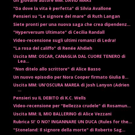
Un giovane autore MM: DAVID MARS
"Da dove la vita è perfetta" di Silvia Avallone
Pensieri su "Le signore del mare" di Ruth Langan
Siete pronti per una nuova saga che crea dipendenz...
"Hyperversum Ultimate" di Cecilia Randall
Video-recensione sugli ultimi romanzi di Ledra!
"La rosa del califfo" di Renée Ahdieh
Uscita MM: OSCAR, CANAGLIA DAL CUORE TENERO di
Lea...
"Non ditelo allo scrittore" di Alice Basso
Un nuovo episodio per Nora Cooper firmato Giulia B...
Uscita MM: UN'OSCURA MAREA di Josh Lanyon (Adrien
...
Pensieri su IL DEBITO di K.C. Wells
Video-recensione per "Bellezza crudele" di Rosamun...
Uscita MM: IL MIO BALLERINO di Alice Vezzani
Rubrica SI' O NO? INGANNARE UN DUCA (Rules for the...
"Stoneland: Il signore della morte" di Roberto Sag...