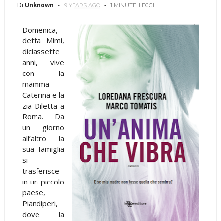
Di
Unknown
9 YEARS AGO
1 MINUTE
LEGGI
Domenica,
detta Mimì,
diciassette
anni, vive
con la
mamma
Caterina e la
zia Diletta a
Roma. Da
un giorno
all’altro la
sua famiglia
si
trasferisce
in un piccolo
paese,
Piandiperi,
dove la