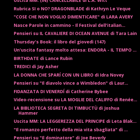
Uscita MM: (IN) CANCELLABILE di L.A. Witt
Rubrica SI o NO? DRAGONBLADE di Kathryn Le Veque
"COSE CHE NON VOGLIO DIMENTICARE" di LARA AVERY
Nasce Parole in cammino - Il Festival dell'italian...
Pensieri su IL CAVALIERE DI OCEAN AVENUE di Tara Lain
Thursday's Book: il libro del giovedì (147)
Un'uscita fantasy molto attesa: ENDORA - IL TEMPO ...
BIRTHDATE di Lance Rubin
TREDICI di Jay Asher
LA DONNA CHE SPARÍ CON UN LIBRO di Idra Novey
Pensieri su "Il diavolo vince a Wimbledon" di Laur...
FIDANZATA DI VENERDÍ di Catherine Bybee
Video-recensione su LA MOGLIE DEL CALIFFO di Renée...
LA BIBLIOTECA SEGRETA DI TIMBUCTÙ di Joshua
Hammer
Uscita MM: LA LEGGEREZZA DEL PRINCIPE di Leta Blak...
"Il romanzo perfetto della mia vita sbagliata" di ...
Pensieri su "Il dominatore" di Joe Beverly