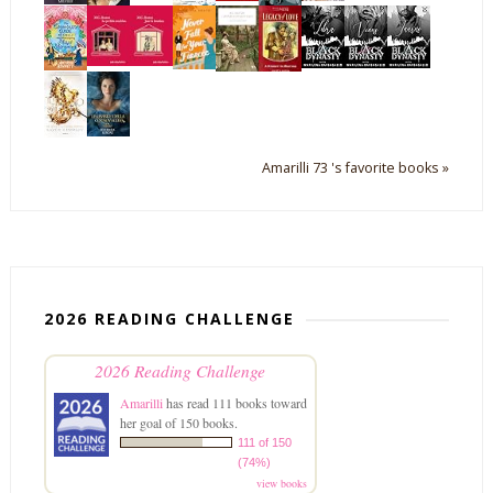
Amarilli 73 's favorite books »
2026 READING CHALLENGE
2026 Reading Challenge
Amarilli
has read 111 books toward
her goal of 150 books.
111 of 150
(74%)
view books