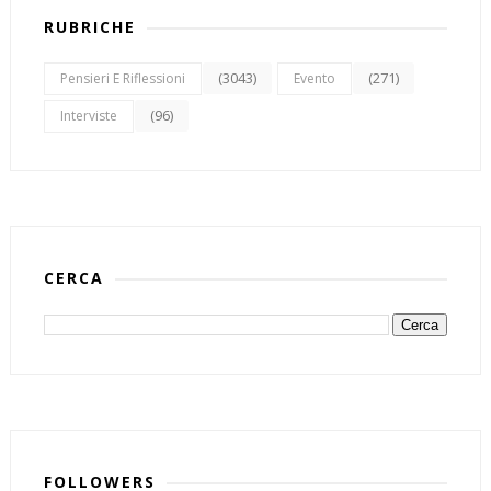
RUBRICHE
(3043)
(271)
Pensieri E Riflessioni
Evento
(96)
Interviste
CERCA
FOLLOWERS