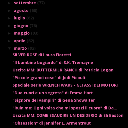
settembre
(77)
►
agosto
(60)
►
luglio
(62)
►
giugno
(76)
►
maggio
(93)
►
aprile
(62)
►
marzo
(92)
▼
SILVER ROSE di Laura Fioretti
"Il bambino bugiardo" di S.K. Tremayne
Uscita MM: BUTTERMILK RANCH di Patricia Logan
"Piccole grandi cose" di Jodi Picoult
Speciale serie WRENCH WARS - GLI ASSI DEI MOTORI
"Due cuori e un segreto" di Emma Hart
"Signore dei vampiri" di Gena Showalter
"Ruin me: Ogni volta che mi spezzi il cuore" di Da...
Uscita MM: COME ESAUDIRE UN DESIDERIO di Eli Easton
"Obsession" di Jennifer L. Armentrout