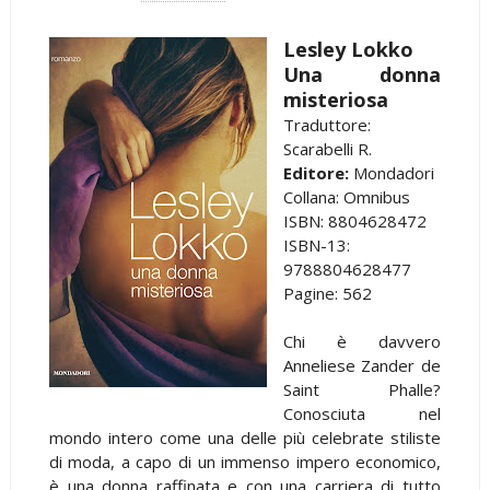
Lesley Lokko
Una donna
misteriosa
Traduttore:
Scarabelli R.
Editore:
Mondadori
Collana: Omnibus
ISBN: 8804628472
ISBN-13:
9788804628477
Pagine: 562
Chi è davvero
Anneliese Zander de
Saint Phalle?
Conosciuta nel
mondo intero come una delle più celebrate stiliste
di moda, a capo di un immenso impero economico,
è una donna raffinata e con una carriera di tutto