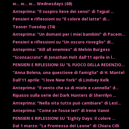
w... w... w... Wednesdays (68)
Anteprima: "Il sospiro lieve dei sensi" di Tejpal ...
Pensieri e riflessioni su "Il colore del latte" di...
Teaser Tuesday (74)
Anteprima: "Un domani per i miei bambini" di Pacem...
Pensieri e riflessioni su "Un oscuro risveglio" di...
Anteprima: "Kill all enemies" di Melvin Burgess
"Sconsacrato" di Jonathan Holt dall'11 aprile in l...
PENSIERI E RIFLESSIONI SU “IL FUOCO DELLA REDENZIO...
"Anna Bolena, una questione di famiglia" di H. Mantel
Dall'11 aprile: "I love New York" di Lindsey Kelk
Anteprima: "Il vento che sa di miele e cannella" d...
Ripasso sulla serie dei Dark Hunters di Sherrilyn ...
Anteprima: "Nella vita tutto può cambiare" di Lesl...
Anteprima: "Come se fosse ieri" di Irene Vanni
PENSIERI E RIFLESSIONI SU “Eighty Days: Il colore ...
Dal 1 marzo: "La Promessa del Leone" di Chiara Cilli