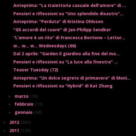
Anteprima: "La traiettoria casuale dell'amore" di ...
Pensieri e riflessioni su "Uno splendido disastro"...
Anteprima: "Perduta" di Kristina Ohlsson
"Gli accordi del cuore" di Jan-Philipp Sendker
“L’amore è un rito” di Francesca Borrione – Lettur...
w... w... w... Wednesdays (66)
Dal 2 aprile: "Garden Il giardino alla fine del mo...
Pensieri e riflessioni su "La luce alla finestra" ...
Teaser Tuesday (72)
Anteprima: "Un dolce segreto di primavera" di Moni...
Pensieri e riflessioni su "Hybrid" di Kat Zhang
marzo
(76)
►
febbraio
(72)
►
gennaio
(68)
►
2012
(801)
►
2011
(125)
►