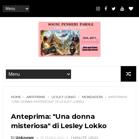
HOME
ANTEPRIME
LESLEY LOKKO
MONDADORI
ANTEPRIMA:
"UNA DONNA MISTERIOSA" DI LESLEY LOKKO
Anteprima: "Una donna
misteriosa" di Lesley Lokko
Di
Unknown
13 YEARS AGO
1 MINUTE
LEGGI