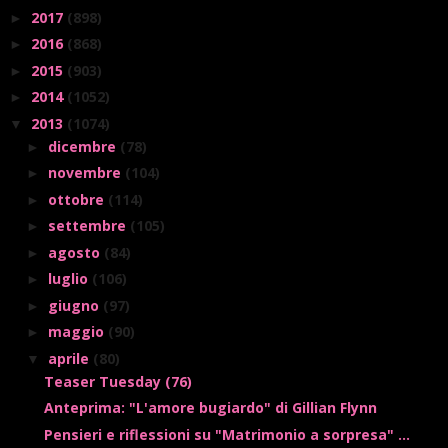
2017
(898)
►
2016
(868)
►
2015
(903)
►
2014
(1052)
►
2013
(1074)
▼
dicembre
(78)
►
novembre
(104)
►
ottobre
(114)
►
settembre
(105)
►
agosto
(84)
►
luglio
(106)
►
giugno
(97)
►
maggio
(90)
►
aprile
(80)
▼
Teaser Tuesday (76)
Anteprima: "L'amore bugiardo" di Gillian Flynn
Pensieri e riflessioni su "Matrimonio a sorpresa" ...