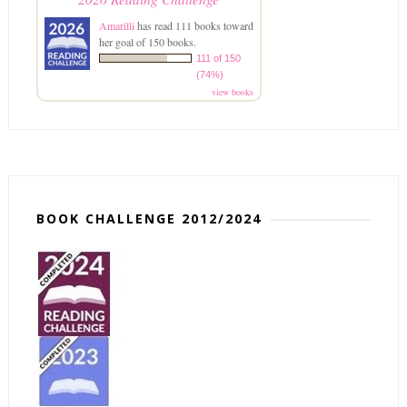
Amarilli
has read 111 books toward
her goal of 150 books.
111 of 150
(74%)
view books
BOOK CHALLENGE 2012/2024