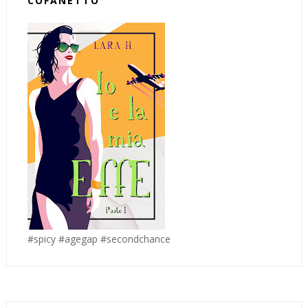
COFANETTO
#spicy #agegap #secondchance