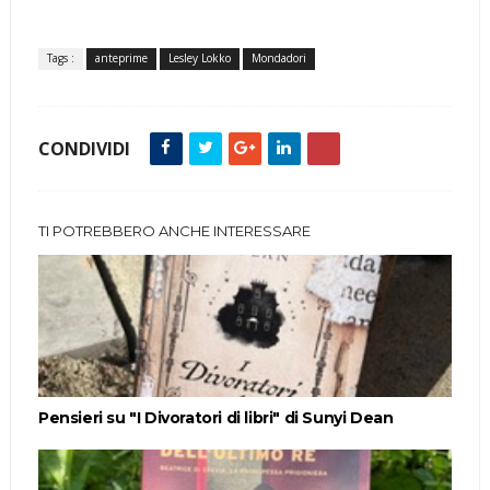
Tags :
anteprime
Lesley Lokko
Mondadori
CONDIVIDI
TI POTREBBERO ANCHE INTERESSARE
Pensieri su "I Divoratori di libri" di Sunyi Dean