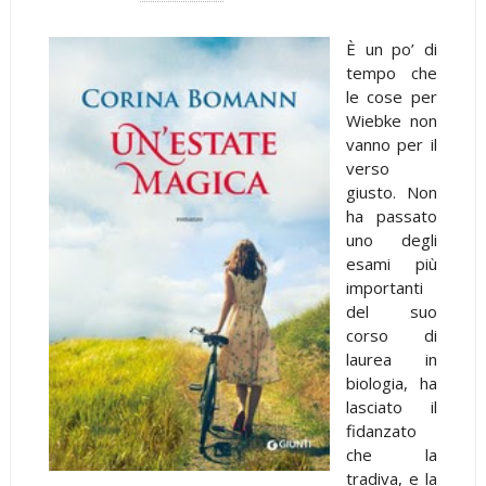
È un po’ di
tempo che
le cose per
Wiebke non
vanno per il
verso
giusto. Non
ha passato
uno degli
esami più
importanti
del suo
corso di
laurea in
biologia, ha
lasciato il
fidanzato
che la
tradiva, e la