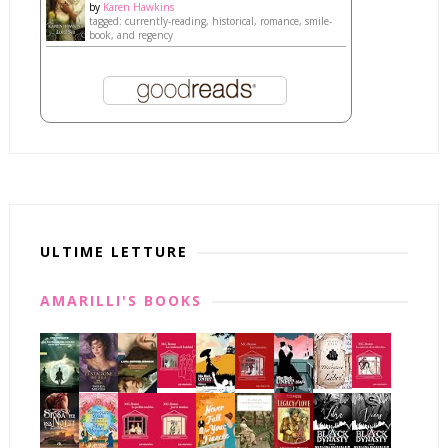
by
Karen Hawkins
tagged: currently-reading, historical, romance, smile-
book, and regency
ULTIME LETTURE
AMARILLI'S BOOKS