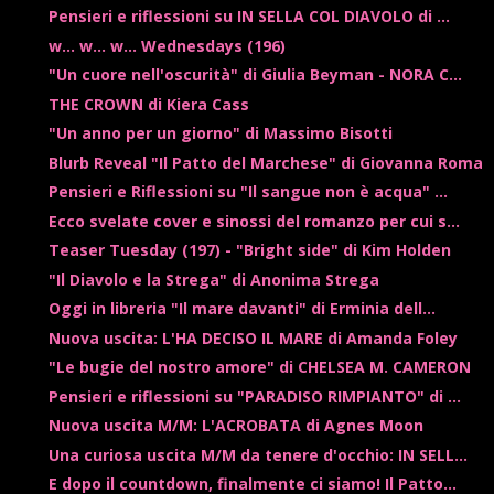
Pensieri e riflessioni su IN SELLA COL DIAVOLO di ...
w... w... w... Wednesdays (196)
"Un cuore nell'oscurità" di Giulia Beyman - NORA C...
THE CROWN di Kiera Cass
"Un anno per un giorno" di Massimo Bisotti
Blurb Reveal "Il Patto del Marchese" di Giovanna Roma
Pensieri e Riflessioni su "Il sangue non è acqua" ...
Ecco svelate cover e sinossi del romanzo per cui s...
Teaser Tuesday (197) - "Bright side" di Kim Holden
"Il Diavolo e la Strega" di Anonima Strega
Oggi in libreria "Il mare davanti" di Erminia dell...
Nuova uscita: L'HA DECISO IL MARE di Amanda Foley
"Le bugie del nostro amore" di CHELSEA M. CAMERON
Pensieri e riflessioni su "PARADISO RIMPIANTO" di ...
Nuova uscita M/M: L'ACROBATA di Agnes Moon
Una curiosa uscita M/M da tenere d'occhio: IN SELL...
E dopo il countdown, finalmente ci siamo! Il Patto...