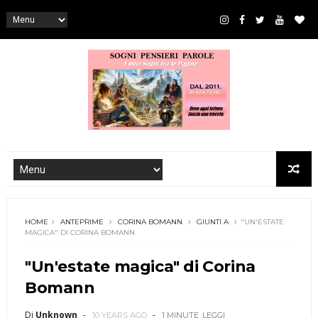
HOME
ANTEPRIME
CORINA BOMANN
GIUNTI A
"UN'ESTATE
MAGICA" DI CORINA BOMANN
"Un'estate magica" di Corina
Bomann
Di
Unknown
10 YEARS AGO
1 MINUTE
LEGGI