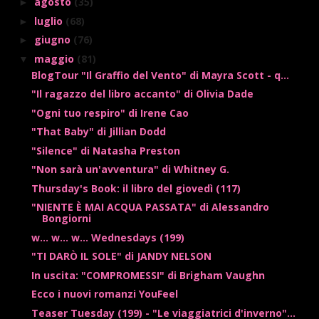
agosto
(35)
►
luglio
(68)
►
giugno
(76)
►
maggio
(81)
▼
BlogTour "Il Graffio del Vento" di Mayra Scott - q...
"Il ragazzo del libro accanto" di Olivia Dade
"Ogni tuo respiro" di Irene Cao
"That Baby" di Jillian Dodd
"Silence" di Natasha Preston
"Non sarà un'avventura" di Whitney G.
Thursday's Book: il libro del giovedì (117)
"NIENTE È MAI ACQUA PASSATA" di Alessandro
Bongiorni
w... w... w... Wednesdays (199)
"TI DARÒ IL SOLE" di JANDY NELSON
In uscita: "COMPROMESSI" di Brigham Vaughn
Ecco i nuovi romanzi YouFeel
Teaser Tuesday (199) - "Le viaggiatrici d'inverno"...