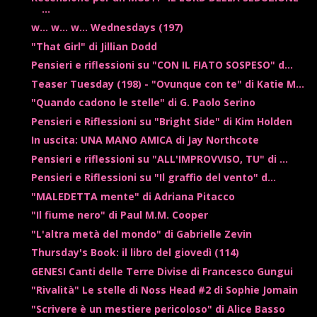
...
w... w... w... Wednesdays (197)
"That Girl" di Jillian Dodd
Pensieri e riflessioni su "CON IL FIATO SOSPESO" d...
Teaser Tuesday (198) - "Ovunque con te" di Katie M...
"Quando cadono le stelle" di G. Paolo Serino
Pensieri e Riflessioni su "Bright Side" di Kim Holden
In uscita: UNA MANO AMICA di Jay Northcote
Pensieri e riflessioni su "ALL'IMPROVVISO, TU" di ...
Pensieri e Riflessioni su "Il graffio del vento" d...
"MALEDETTA mente" di Adriana Pitacco
"Il fiume nero" di Paul M.M. Cooper
"L'altra metà del mondo" di Gabrielle Zevin
Thursday's Book: il libro del giovedì (114)
GENESI Canti delle Terre Divise di Francesco Gungui
"Rivalità" Le stelle di Noss Head #2 di Sophie Jomain
"Scrivere è un mestiere pericoloso" di Alice Basso