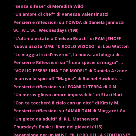
"Senza difese" di Meredith Wild
"Un amore di chef" di Vanessa Valentinuzzi
Pensieri e riflessioni su TOIVOA di Daniela Jannuzzi
w... w... w... Wednesdays (198)
"L'ultima estate a Chelsea Beach" di PAM JENOFF
Nuova uscita M/M: "CIRCOLO VIZIOSO" di Lou Watton
"Le viaggiatrici d'inverno", la nuova antologia di...
Pensieri e Riflessioni su "È una specie di magia" ...
"VOGLIO ESSERE UNA TOP MODEL" di Daniela Azzone
In arrivo lo spin-off "Magico" di Rachel Hawkins -...
Pensieri e riflessioni su LEGAMI DI TERRA di G.N. ...
"Un meraviglioso amore impossibile" di Staci Hart
"Con te toccherò il cielo con un dito" di Kirsty M...
Pensieri e riflessioni su SAMARITAN di Margaret Ga...
"Un gioco da adulti" di R.L. Mathewson
Thursday's Book: il libro del giovedì (115)
Recensione per un MUST: "IL LORD DELLA SEDUZIONE"