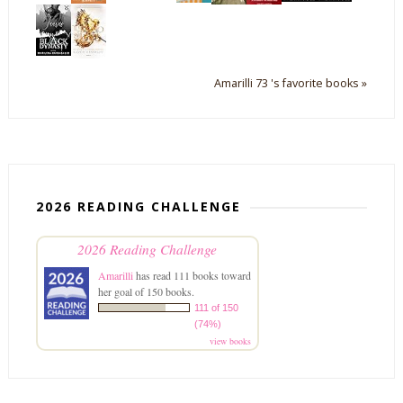
Amarilli 73 's favorite books »
2026 READING CHALLENGE
2026 Reading Challenge
Amarilli
has read 111 books toward
her goal of 150 books.
111 of 150
(74%)
view books