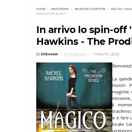
HOME
ANTEPRIME
NEWTON COMPTON
RACHEL HAW
PRODIGIUM SERIES
In arrivo lo spin-of
Hawkins - The Prod
Di
Unknown
10 YEARS AGO
1 MINUTE
LEGGI
Benvenuti
La quind
mostri. P
magiche. 
missione,
il mome
trasferisc
e a fare u
locale. C
un’impre