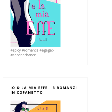
#spicy #romance #agegap
#secondchance
IO & LA MIA EFFE - 3 ROMANZI
IN COFANETTO