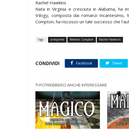
Rachel Hawkins
Nata in Virginia e cresciuta in Alabama, ha 
trilogy, composta dai romanzi Incantesimo, Ma
Compton, ha riscosso un tale successo che l’autr
Tags :
anteprime
Newton Compton
Rachel Hawkins
CONDIVIDI
Facebook
Tweet
TI POTREBBERO ANCHE INTERESSARE