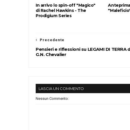
In arrivo lo spin-off "Magico"
Anteprima
di Rachel Hawkins - The
"Maleficio
Prodigium Series
Precedente
Pensieri e riflessioni su LEGAMI DI TERRA d
G.N. Chevalier
LASCIA UN COMMENTO
Nessun Commento: