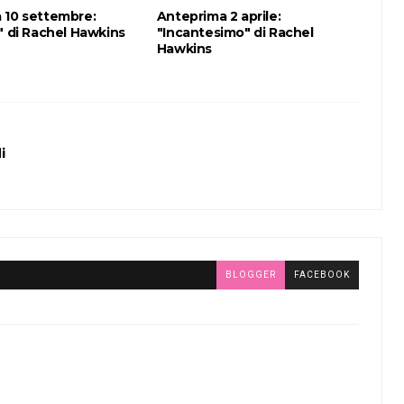
 10 settembre:
Anteprima 2 aprile:
" di Rachel Hawkins
"Incantesimo" di Rachel
Hawkins
i
BLOGGER
FACEBOOK