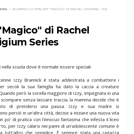
KINS
IN ARRIVO LO SPIN-OFF "MAGICO" DI RACHEL HAWKINS - THE
f "Magico" di Rachel
igium Series
 nella scuola dove è normale essere speciali.
icenne Izzy Brannick è stata addestrata a combattere i
er secoli la sua famiglia ha dato la caccia a creature
Quando però la sorella maggiore di Izzy, impegnata in una
 scompare senza lasciare traccia, la mamma decide che è
nto di prendersi una pausa. Izzy e sua madre si
ono perciò in un’altra città, decise a iniziare una nuova vita
n po’ di pratica con l’innocuo fantasma che infesta il liceo
erto, per Izzy calarsi nei panni di un’adolescente comune è
sa tutt’altro che semplice. È sempre stata una ragazza