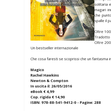
solitaria
magari in
che punto
spalle il 
Oltre 100
Tradotto 
Oltre 200
Un bestseller internazionale
Che cosa faresti se scoprissi che un fantasma inf
Magico
Rachel Hawkins
Newton & Compton
In uscita il: 26/05/2016
eBook € 4,99
Cop. rigida € 14,90
ISBN: 978-88-541-9412-0 - Pagine: 288