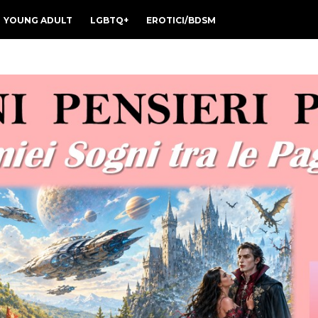
YOUNG ADULT
LGBTQ+
EROTICI/BDSM