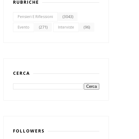
RUBRICHE
(3043)
Pensieri E Riflessioni
(271)
(96)
Evento
Interviste
CERCA
FOLLOWERS