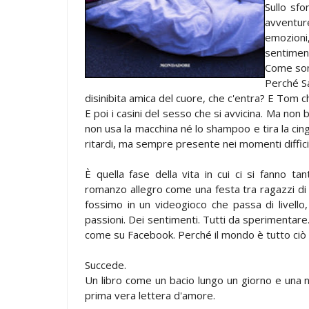
Sullo sfo
avventur
emozion
sentiment
Come sono
Perché Sa
disinibita amica del cuore, che c'entra? E Tom c
E poi i casini del sesso che si avvicina. Ma non
non usa la macchina né lo shampoo e tira la cin
ritardi, ma sempre presente nei momenti difficil
È quella fase della vita in cui ci si fanno 
romanzo allegro come una festa tra ragazzi di 
fossimo in un videogioco che passa di livello,
passioni. Dei sentimenti. Tutti da sperimentare.
come su Facebook. Perché il mondo è tutto ciò
Succede.
Un libro come un bacio lungo un giorno e una 
prima vera lettera d'amore.