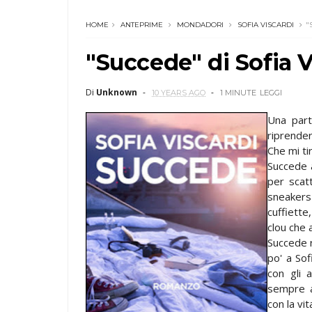
HOME
ANTEPRIME
MONDADORI
SOFIA VISCARDI
"
"Succede" di Sofia V
Di
Unknown
10 YEARS AGO
1 MINUTE
LEGGI
Una part
riprende
Che mi ti
Succede a
per scatt
sneakers
cuffiette
clou che
Succede r
po' a Sof
con gli a
sempre a
con la vit