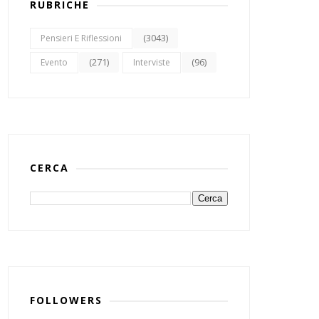
RUBRICHE
(3043)
Pensieri E Riflessioni
(271)
(96)
Evento
Interviste
CERCA
FOLLOWERS