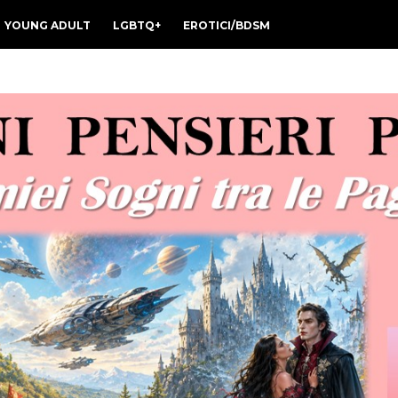
YOUNG ADULT
LGBTQ+
EROTICI/BDSM