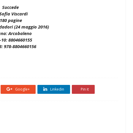
Succede
 Sofia Viscardi
180 pagine
dadori (24 maggio 2016)
ana: Arcobaleno
-10: 8804660155
3: 978-8804660156
Google+
Linkedin
Pin it