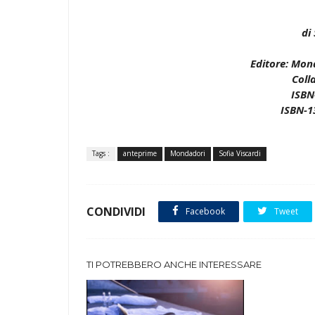
di
Editore: Mon
Coll
ISBN
ISBN-1
Tags :
anteprime
Mondadori
Sofia Viscardi
CONDIVIDI
Facebook
Tweet
TI POTREBBERO ANCHE INTERESSARE