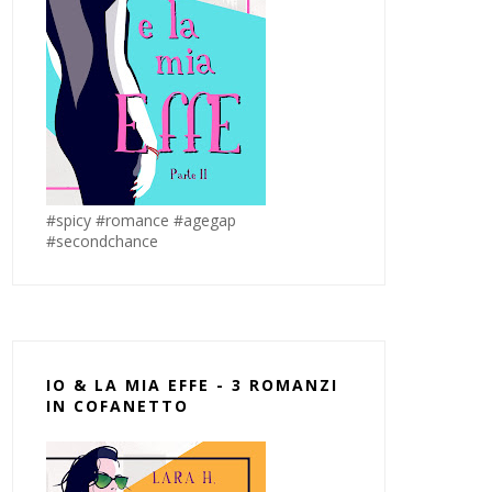
#spicy #romance #agegap
#secondchance
IO & LA MIA EFFE - 3 ROMANZI
IN COFANETTO