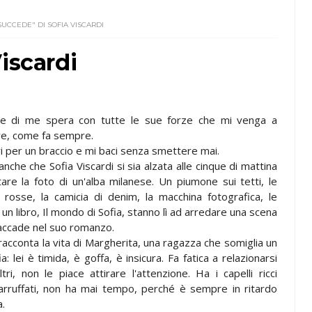
SUCCEDE" DI SOFIA VISCARDI
iscardi
e di me spera con tutte le sue forze che mi venga a
re, come fa sempre.
ri per un braccio e mi baci senza smettere mai.
nche che Sofia Viscardi si sia alzata alle cinque di mattina
are la foto di un'alba milanese. Un piumone sui tetti, le
 rosse, la camicia di denim, la macchina fotografica, le
, un libro, Il mondo di Sofia, stanno lì ad arredare una scena
 accade nel suo romanzo.
acconta la vita di Margherita, una ragazza che somiglia un
ia: lei è timida, è goffa, è insicura. Fa fatica a relazionarsi
ltri, non le piace attirare l'attenzione. Ha i capelli ricci
rruffati, non ha mai tempo, perché è sempre in ritardo
a.