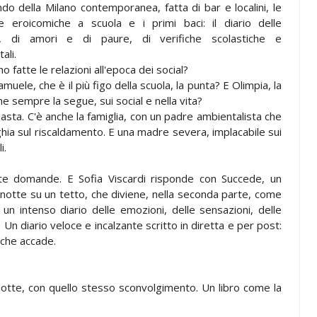
ndo della Milano contemporanea, fatta di bar e localini, le
e eroicomiche a scuola e i primi baci: il diario delle
i, di amori e di paure, di verifiche scolastiche e
ali.
 fatte le relazioni all'epoca dei social?
muele, che è il più figo della scuola, la punta? E Olimpia, la
he sempre la segue, sui social e nella vita?
 basta. C'è anche la famiglia, con un padre ambientalista che
ghia sul riscaldamento. E una madre severa, implacabile sui
i.
tante domande. E Sofia Viscardi risponde con Succede, un
notte su un tetto, che diviene, nella seconda parte, come
 un intenso diario delle emozioni, delle sensazioni, delle
 Un diario veloce e incalzante scritto in diretta e per post:
 che accade.
notte, con quello stesso sconvolgimento. Un libro come la