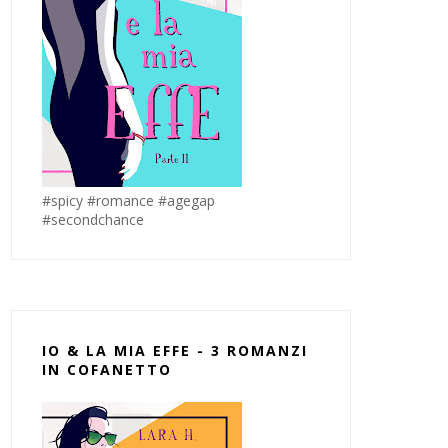
#spicy #romance #agegap
#secondchance
IO & LA MIA EFFE - 3 ROMANZI
IN COFANETTO