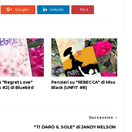
Google+
Linkedin
Pin it
u "Regret Love"
Pensieri su "REBECCA" di Miss
s #2) di Bluebird
Black (UNFIT #8)
Successivo
"TI DARÒ IL SOLE" di JANDY NELSON