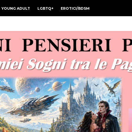
YOUNG ADULT
LGBTQ+
EROTICI/BDSM