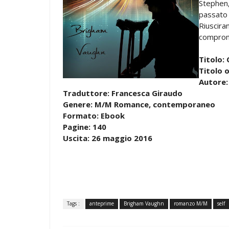
Stephen,
passato 
Riuscir
comprom
Titolo:
Titolo o
Autore:
Traduttore: Francesca Giraudo
Genere: M/M Romance, contemporaneo
Formato: Ebook
Pagine: 140
Uscita: 26 maggio 2016
Tags :
anteprime
Brigham Vaughn
romanzo M/M
self