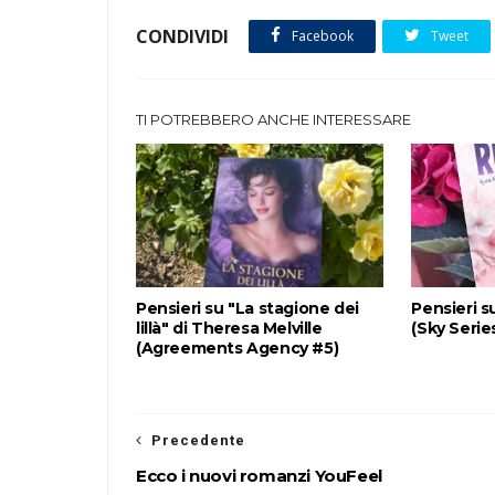
CONDIVIDI
Facebook
Tweet
TI POTREBBERO ANCHE INTERESSARE
Pensieri su "La stagione dei
Pensieri s
lillà" di Theresa Melville
(Sky Serie
(Agreements Agency #5)
Precedente
Ecco i nuovi romanzi YouFeel