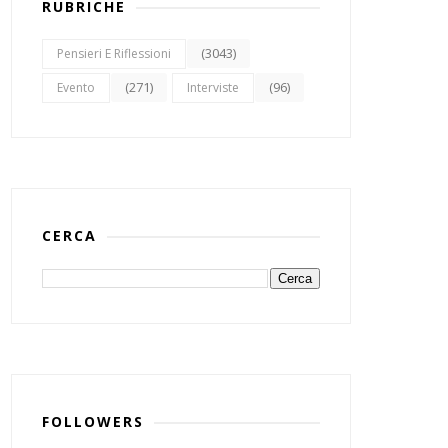
RUBRICHE
(3043)
Pensieri E Riflessioni
(271)
(96)
Evento
Interviste
CERCA
FOLLOWERS