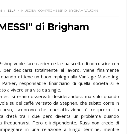
M
SELF
IN USCITA: "COMPROMESSI" DI BRIGHAM VAUGHN
MESSI" di Brigham
Bishop vuole fare carriera e la sua scelta di non uscire con
, per dedicarsi totalmente al lavoro, viene finalmente
 quando ottiene un buon impiego alla Vantage Marketing.
Parker, responsabile finanziario di quella società si è
to a vivere una vita da single.
 mesi si erano osservati desiderandosi, ma solo quando
vola su del caffè versato da Stephen, che subito corre in
corso, scoprono che quell’attrazione è reciproca. La
nza d’età tra i due però diventa un problema quando
 a frequentarsi. Fiero e indipendente, Russ non crede di
 impegnare in una relazione a lungo termine, mentre