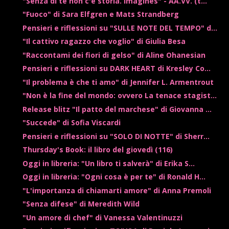
"Senza di te non c'è storia. Imagines" - AA.VV. (t...
"Fuoco" di Sara Elfgren e Mats Strandberg
Pensieri e riflessioni su "SULLE NOTE DEL TEMPO" d...
"Il cattivo ragazzo che voglio" di Giulia Besa
"Raccontami dei fiori di gelso" di Aline Ohanesian
Pensieri e riflessioni su DARK HEART di Kresley Co...
"Il problema è che ti amo" di Jennifer L. Armentrout
"Non è la fine del mondo: ovvero La tenace stagist...
Release blitz "Il patto del marchese" di Giovanna ...
"Succede" di Sofia Viscardi
Pensieri e riflessioni su "SOLO DI NOTTE" di Sherr...
Thursday's Book: il libro del giovedì (116)
Oggi in libreria: "Un libro ti salverà" di Erika S...
Oggi in libreria: "Ogni cosa è per te" di Ronald H...
"L'importanza di chiamarti amore" di Anna Premoli
"Senza difese" di Meredith Wild
"Un amore di chef" di Vanessa Valentinuzzi