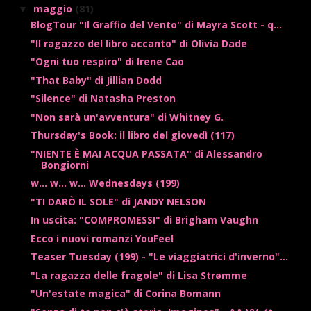
maggio
(81)
▼
BlogTour "Il Graffio del Vento" di Mayra Scott - q...
"Il ragazzo del libro accanto" di Olivia Dade
"Ogni tuo respiro" di Irene Cao
"That Baby" di Jillian Dodd
"Silence" di Natasha Preston
"Non sarà un'avventura" di Whitney G.
Thursday's Book: il libro del giovedì (117)
"NIENTE È MAI ACQUA PASSATA" di Alessandro
Bongiorni
w... w... w... Wednesdays (199)
"TI DARÒ IL SOLE" di JANDY NELSON
In uscita: "COMPROMESSI" di Brigham Vaughn
Ecco i nuovi romanzi YouFeel
Teaser Tuesday (199) - "Le viaggiatrici d'inverno"...
"La ragazza delle fragole" di Lisa Strømme
"Un'estate magica" di Corina Bomann