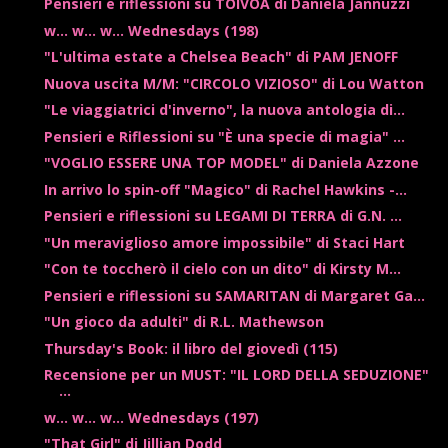
Pensieri e riflessioni su TOIVOA di Daniela Jannuzzi
w... w... w... Wednesdays (198)
"L'ultima estate a Chelsea Beach" di PAM JENOFF
Nuova uscita M/M: "CIRCOLO VIZIOSO" di Lou Watton
"Le viaggiatrici d'inverno", la nuova antologia di...
Pensieri e Riflessioni su "È una specie di magia" ...
"VOGLIO ESSERE UNA TOP MODEL" di Daniela Azzone
In arrivo lo spin-off "Magico" di Rachel Hawkins -...
Pensieri e riflessioni su LEGAMI DI TERRA di G.N. ...
"Un meraviglioso amore impossibile" di Staci Hart
"Con te toccherò il cielo con un dito" di Kirsty M...
Pensieri e riflessioni su SAMARITAN di Margaret Ga...
"Un gioco da adulti" di R.L. Mathewson
Thursday's Book: il libro del giovedì (115)
Recensione per un MUST: "IL LORD DELLA SEDUZIONE"
...
w... w... w... Wednesdays (197)
"That Girl" di Jillian Dodd