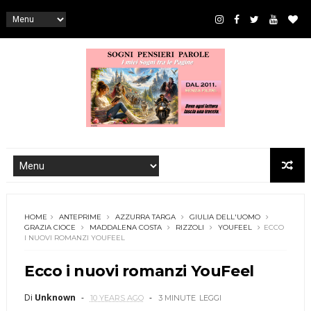
HOME
ANTEPRIME
AZZURRA TARGA
GIULIA DELL'UOMO
GRAZIA CIOCE
MADDALENA COSTA
RIZZOLI
YOUFEEL
ECCO
I NUOVI ROMANZI YOUFEEL
Ecco i nuovi romanzi YouFeel
Di
Unknown
10 YEARS AGO
3 MINUTE
LEGGI