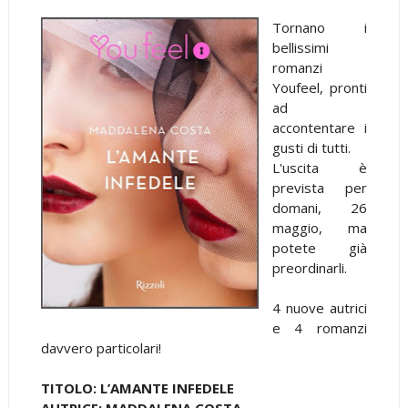
Tornano i
bellissimi
romanzi
Youfeel, pronti
ad
accontentare i
gusti di tutti.
L'uscita è
prevista per
domani, 26
maggio, ma
potete già
preordinarli.
4 nuove autrici
e 4 romanzi
davvero particolari!
TITOLO: L’AMANTE INFEDELE
AUTRICE: MADDALENA COSTA