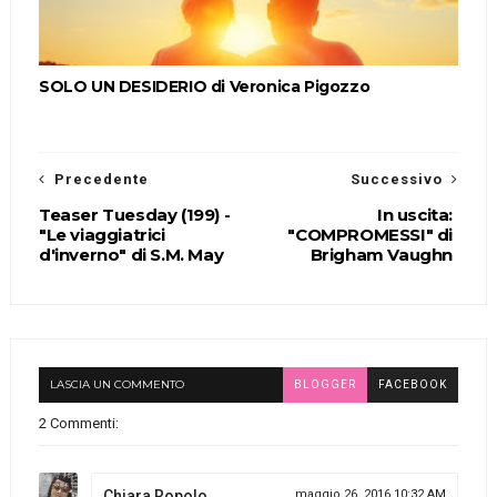
SOLO UN DESIDERIO di Veronica Pigozzo
Precedente
Successivo
Teaser Tuesday (199) -
In uscita:
"Le viaggiatrici
"COMPROMESSI" di
d'inverno" di S.M. May
Brigham Vaughn
LASCIA UN COMMENTO
BLOGGER
FACEBOOK
2 Commenti:
Chiara Ropolo
maggio 26, 2016 10:32 AM