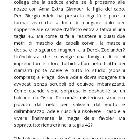
collega che la seduce anche se è prossimo alle
nozze con Anna Extra Glamour, la figlia del capo.
Per Giorgio Adele ha perso la dignità e pure la
forma, visto che a furia di mangiare dolci per
sopperire alle carenze d’affetto entra a fatica in una
taglia 46. Ma come si fa a resistere a quasi due
metri di maschio dai capelli corvini, la mascella
decisa e lo sguardo magnum alla Derek Zoolander?
Un’inchiesta che coinvolge una famiglia di ricchi
imprenditori e i loro torbidi affari nella tratta dei
diamanti porta Adele e tutto lo studio (sposini
compresi) a Praga, dove Adele dovrà indagare tra
avvocati senza scrupoli ed equivoci imbarazzanti.
Come quando viene sorpresa in déshabillé su un
balcone da Oskar Petromàk, misterioso straniero
piovuto dal cielo per salvarla dal vuoto e
dall’imbarazzo. Adele riuscirà a risolvere il caso e a
vivere finalmente la magia delle favole? Ma
soprattutto: rientrerà nella taglia 42?
“Un balcone a due piazze” è un vortice di sorprese