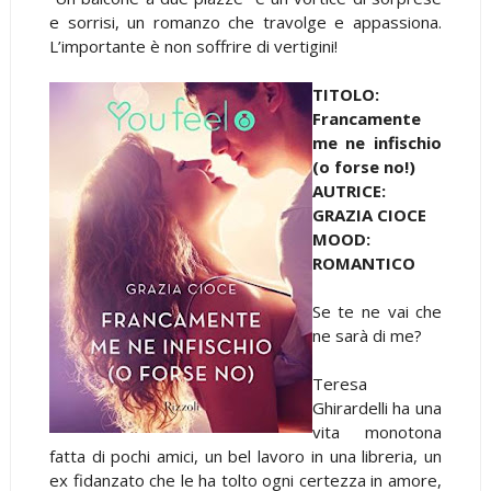
e sorrisi, un romanzo che travolge e appassiona.
L’importante è non soffrire di vertigini!
TITOLO:
Francamente
me ne infischio
(o forse no!)
AUTRICE:
GRAZIA CIOCE
MOOD:
ROMANTICO
Se te ne vai che
ne sarà di me?
Teresa
Ghirardelli ha una
vita monotona
fatta di pochi amici, un bel lavoro in una libreria, un
ex fidanzato che le ha tolto ogni certezza in amore,