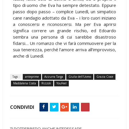
tipo di uomo che Eva ha sempre detestato. Eppure
passo dopo passo – complice Lunedì, un simpatico
cane randagio adottato da Eva – i loro cuori iniziano
a conoscersi e riconoscersi. Ma per Eva aprirsi
significa correre un grande rischio, ed Edoardo
sembra una persona di cui sarebbe disastroso
fidarsi… Un romanzo che vi farà commuovere per la
sua tenerezza, perché l’amore arriva all’improvviso,
anche di Lunedì.
Tags :
anteprime
Azzurra Targa
Giulia dell'Uomo
Grazia Cioce
Maddalena Costa
Rizzoli
YouFeel
CONDIVIDI
TI POTREBBERO ANCHE INTERESSARE