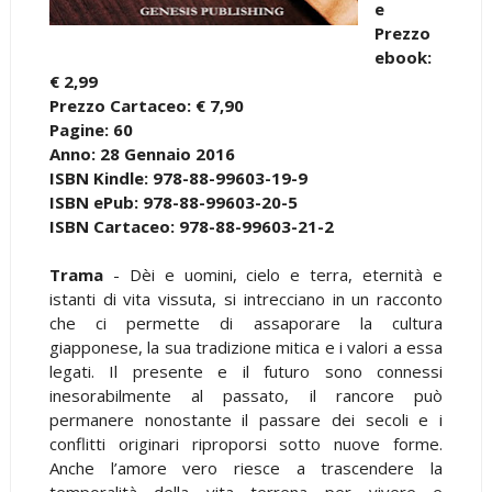
e
Prezzo
ebook:
€ 2,99
Prezzo Cartaceo: € 7,90
Pagine: 60
Anno: 28 Gennaio 2016
ISBN Kindle: 978-88-99603-19-9
ISBN ePub: 978-88-99603-20-5
ISBN Cartaceo: 978-88-99603-21-2
Trama
- Dèi e uomini, cielo e terra, eternità e
istanti di vita vissuta, si intrecciano in un racconto
che ci permette di assaporare la cultura
giapponese, la sua tradizione mitica e i valori a essa
legati. Il presente e il futuro sono connessi
inesorabilmente al passato, il rancore può
permanere nonostante il passare dei secoli e i
conflitti originari riproporsi sotto nuove forme.
Anche l’amore vero riesce a trascendere la
temporalità della vita terrena per vivere e