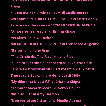
Pensieri e riflessioni su "DISTRUGGIMI" di Chiara ...
Prova 1
"Tutto ma non il mio tailleur" di Cecile Bertod
Anteprima: "CRUDELE COME IL SOLE" di Christiana V
Pensieri e riflessioni su "COME RAPIRE UN ALPHA E ...
"Amore senza regole" di Emma Chase
"99 Giorni" di K.A. Tucker
"MEMORIE DI ANTICHI EVENTI" di Francesca Angelinelli
"Il ritorno" di June Gray
"The Originals. The Rise" di Julie Plec
In uscita "Lacrime di coccodrillo" di Valeria Corc...
Pensieri e riflessioni su "SUPERSEXY IN CALZINI" d...
Thursday's Book: il libro del giovedì (103)
"My dilemma is you #2" di Cristina Chiperi
"#amorenoncorrisposto" di Sarah Ockler
"Infinito + 1" di Amy Harmon
"Non vorrei però ti amo" di Noelle August