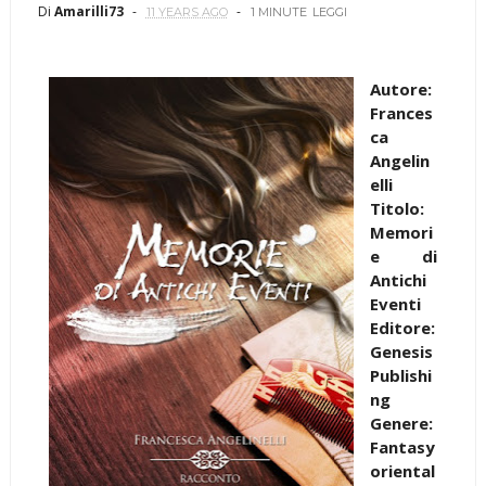
Di
Amarilli73
11 YEARS AGO
1 MINUTE
LEGGI
Autore:
Frances
ca
Angelin
elli
Titolo:
Memori
e di
Antichi
Eventi
Editore:
Genesis
Publishi
ng
Genere:
Fantasy
oriental