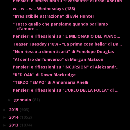
Pensieri e Riflessioni su "Everneath" di Brodi Ashton
w... w... w... Wednesdays (188)
"Irresistibile attrazione" di Evie Hunter
"Tutto quello che pensiamo quando parliamo
d'amore...
Pensieri e riflessioni su "IL MILIONARIO DEL PIANO...
Teaser Tuesday (189) - "La prima cosa bella" di Da...
"Non riesco a dimenticarti" di Penelope Douglas
"Al centro dell'universo" di Morgan Matson
Pensieri e riflessioni su "INCURSION" di Aleksandr...
"RED OAK" di Dawn Blackridge
"TERZO TEMPO" di Annamaria Anelli
Pensieri e riflessioni su "L'URLO DELLA FOLLA" di ...
gennaio
(81)
►
2015
(903)
►
2014
(1052)
►
2013
(1074)
►