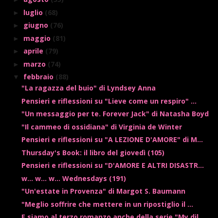
luglio
(68)
►
giugno
(76)
►
maggio
(81)
►
aprile
(79)
►
marzo
(74)
►
febbraio
(88)
▼
"La ragazza del buio" di Lyndsey Anna
Pensieri e riflessioni su "Lieve come un respiro" ...
"Un messaggio per te. Forever Jack" di Natasha Boyd
"Il cammeo di ossidiana" di Virginia de Winter
Pensieri e riflessioni su "A LEZIONE D'AMORE" di M...
Thursday's Book: il libro del giovedì (105)
Pensieri e riflessioni su "D'AMORE E ALTRI DISASTR...
w... w... w... Wednesdays (191)
"Un'estate in Provenza" di Margot S. Baumann
"Meglio soffrire che mettere in un ripostiglio il ...
E siamo al terzo romanzo anche della serie "My dil...