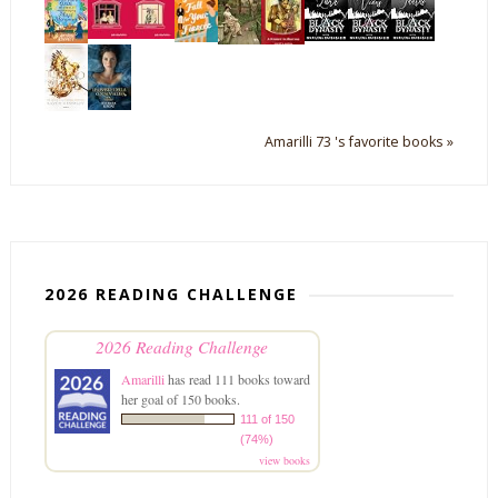
Amarilli 73 's favorite books »
2026 READING CHALLENGE
2026 Reading Challenge
Amarilli
has read 111 books toward
her goal of 150 books.
111 of 150
(74%)
view books