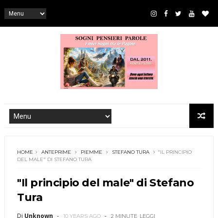
HOME
ANTEPRIME
PIEMME
STEFANO TURA
"IL PRINCIPIO
DEL MALE" DI STEFANO TURA
"Il principio del male" di Stefano
Tura
Di
Unknown
10 YEARS AGO
2 MINUTE
LEGGI