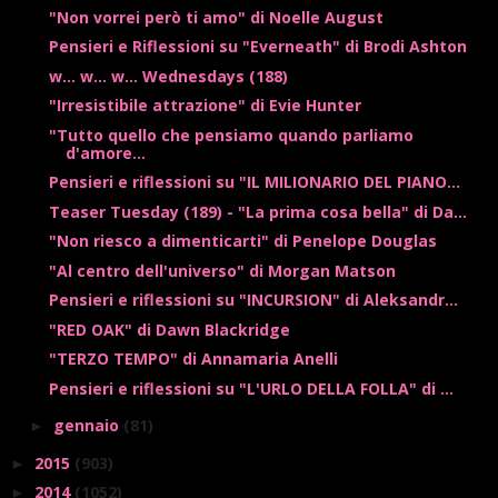
"Non vorrei però ti amo" di Noelle August
Pensieri e Riflessioni su "Everneath" di Brodi Ashton
w... w... w... Wednesdays (188)
"Irresistibile attrazione" di Evie Hunter
"Tutto quello che pensiamo quando parliamo
d'amore...
Pensieri e riflessioni su "IL MILIONARIO DEL PIANO...
Teaser Tuesday (189) - "La prima cosa bella" di Da...
"Non riesco a dimenticarti" di Penelope Douglas
"Al centro dell'universo" di Morgan Matson
Pensieri e riflessioni su "INCURSION" di Aleksandr...
"RED OAK" di Dawn Blackridge
"TERZO TEMPO" di Annamaria Anelli
Pensieri e riflessioni su "L'URLO DELLA FOLLA" di ...
gennaio
(81)
►
2015
(903)
►
2014
(1052)
►