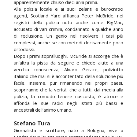
apparentemente chiuso dieci anni prima.
Alla polizia locale e ai suoi zelanti e burocratici
agenti, Scotland Yard affianca Peter McBride, nei
registri della polizia noto anche come BigMac,
accusato di vari crimini, condannato a qualche anno
di reclusione. Un genio nel risolvere i casi più
complessi, anche se con metodi decisamente poco
ortodossi.
Dopo i primi sopralluoghi, McBride si accorge che è
un’altra la pista da seguire e chiede aiuto a una
vecchia conoscenza, Alvaro Gerace, poliziotto
italiano che mai si è accontentato della soluzione più
facile. Insieme, pur rimanendo nei propri paesi,
scopriranno che la verità, che a tutti, dai media alla
polizia, fa comodo tenere nascosta, è atroce e
affonda le sue radici negli istinti più bassi e
ancestrali dell’animo umano.
Stefano Tura
Giornalista e scrittore, nato a Bologna, vive a
Londra dove lavora come corrispondente per la Rai.