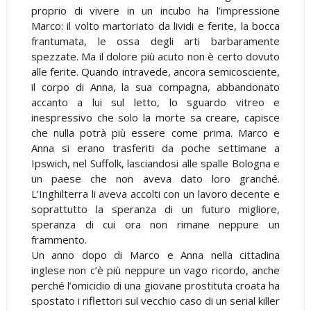
proprio di vivere in un incubo ha l’impressione
Marco: il volto martoriato da lividi e ferite, la bocca
frantumata, le ossa degli arti barbaramente
spezzate. Ma il dolore più acuto non è certo dovuto
alle ferite. Quando intravede, ancora semicosciente,
il corpo di Anna, la sua compagna, abbandonato
accanto a lui sul letto, lo sguardo vitreo e
inespressivo che solo la morte sa creare, capisce
che nulla potrà più essere come prima. Marco e
Anna si erano trasferiti da poche settimane a
Ipswich, nel Suffolk, lasciandosi alle spalle Bologna e
un paese che non aveva dato loro granché.
L’Inghilterra li aveva accolti con un lavoro decente e
soprattutto la speranza di un futuro migliore,
speranza di cui ora non rimane neppure un
frammento.
Un anno dopo di Marco e Anna nella cittadina
inglese non c’è più neppure un vago ricordo, anche
perché l’omicidio di una giovane prostituta croata ha
spostato i riflettori sul vecchio caso di un serial killer