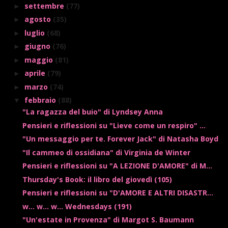
settembre
(77)
►
agosto
(35)
►
luglio
(68)
►
giugno
(76)
►
maggio
(81)
►
aprile
(79)
►
marzo
(74)
►
febbraio
(88)
▼
"La ragazza del buio" di Lyndsey Anna
Pensieri e riflessioni su "Lieve come un respiro" ...
"Un messaggio per te. Forever Jack" di Natasha Boyd
"Il cammeo di ossidiana" di Virginia de Winter
Pensieri e riflessioni su "A LEZIONE D'AMORE" di M...
Thursday's Book: il libro del giovedì (105)
Pensieri e riflessioni su "D'AMORE E ALTRI DISASTR...
w... w... w... Wednesdays (191)
"Un'estate in Provenza" di Margot S. Baumann