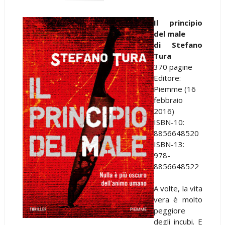
Il principio
del male
di Stefano
Tura
370 pagine
Editore:
Piemme (16
febbraio
2016)
ISBN-10:
8856648520
ISBN-13:
978-
8856648522
A volte, la vita
vera è molto
peggiore
degli incubi. E