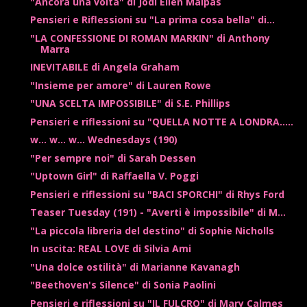
"Ancora una volta" di Jodi Ellen Malpas
Pensieri e Riflessioni su "La prima cosa bella" di...
"LA CONFESSIONE DI ROMAN MARKIN" di Anthony
Marra
INEVITABILE di Angela Graham
"Insieme per amore" di Lauren Rowe
"UNA SCELTA IMPOSSIBILE" di S.E. Phillips
Pensieri e riflessioni su "QUELLA NOTTE A LONDRA.....
w... w... w... Wednesdays (190)
"Per sempre noi" di Sarah Dessen
"Uptown Girl" di Raffaella V. Poggi
Pensieri e riflessioni su "BACI SPORCHI" di Rhys Ford
Teaser Tuesday (191) - "Averti è impossibile" di M...
"La piccola libreria del destino" di Sophie Nicholls
In uscita: REAL LOVE di Silvia Ami
"Una dolce ostilità" di Marianne Kavanagh
"Beethoven's Silence" di Sonia Paolini
Pensieri e riflessioni su "IL FULCRO" di Mary Calmes