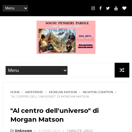
HOME
ANTEPRIME
MORGAN MATSON
NEWTON COMPTON
"AL CENTRO DELL'UNIVERSO" DI MORGAN MATSON
"Al centro dell'universo" di
Morgan Matson
Di
Unknown
11 YEARS AGO
1 MINUTE
LEGGI