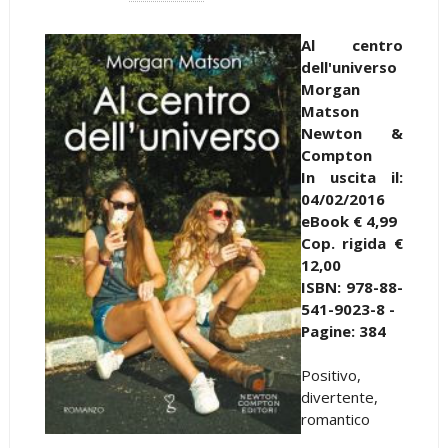
Al centro
dell'universo
Morgan
Matson
Newton &
Compton
In uscita il:
04/02/2016
eBook € 4,99
Cop. rigida €
12,00
ISBN: 978-88-
541-9023-8 -
Pagine: 384
Positivo,
divertente,
romantico