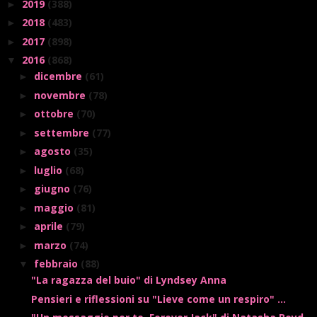
2019
(388)
►
2018
(483)
►
2017
(898)
►
2016
(868)
▼
dicembre
(61)
►
novembre
(78)
►
ottobre
(70)
►
settembre
(77)
►
agosto
(35)
►
luglio
(68)
►
giugno
(76)
►
maggio
(81)
►
aprile
(79)
►
marzo
(74)
►
febbraio
(88)
▼
"La ragazza del buio" di Lyndsey Anna
Pensieri e riflessioni su "Lieve come un respiro" ...