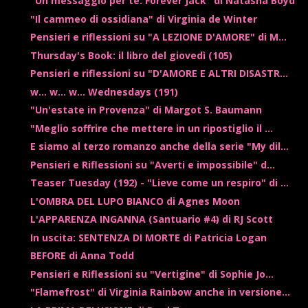
"Un messaggio per te. Forever Jack" di Natasha Boyd
"Il cammeo di ossidiana" di Virginia de Winter
Pensieri e riflessioni su "A LEZIONE D'AMORE" di M...
Thursday's Book: il libro del giovedì (105)
Pensieri e riflessioni su "D'AMORE E ALTRI DISASTR...
w... w... w... Wednesdays (191)
"Un'estate in Provenza" di Margot S. Baumann
"Meglio soffrire che mettere in un ripostiglio il ...
E siamo al terzo romanzo anche della serie "My dil...
Pensieri e Riflessioni su "Averti e impossibile" d...
Teaser Tuesday (192) - "Lieve come un respiro" di ...
L'OMBRA DEL LUPO BIANCO di Agnes Moon
L'APPARENZA INGANNA (Santuario #4) di RJ Scott
In uscita: SENTENZA DI MORTE di Patricia Logan
BEFORE di Anna Todd
Pensieri e Riflessioni su "Vertigine" di Sophie Jo...
"Flamefrost" di Virginia Rainbow anche in versione...