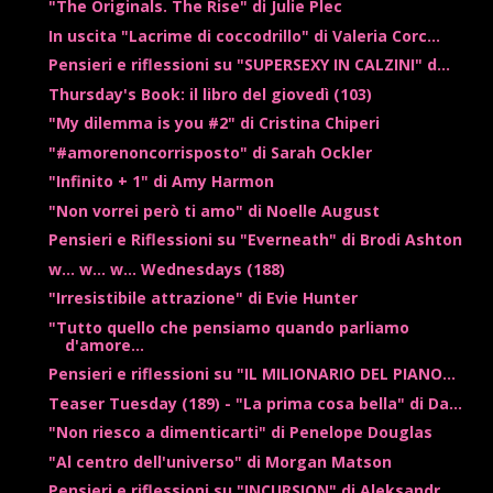
"The Originals. The Rise" di Julie Plec
In uscita "Lacrime di coccodrillo" di Valeria Corc...
Pensieri e riflessioni su "SUPERSEXY IN CALZINI" d...
Thursday's Book: il libro del giovedì (103)
"My dilemma is you #2" di Cristina Chiperi
"#amorenoncorrisposto" di Sarah Ockler
"Infinito + 1" di Amy Harmon
"Non vorrei però ti amo" di Noelle August
Pensieri e Riflessioni su "Everneath" di Brodi Ashton
w... w... w... Wednesdays (188)
"Irresistibile attrazione" di Evie Hunter
"Tutto quello che pensiamo quando parliamo
d'amore...
Pensieri e riflessioni su "IL MILIONARIO DEL PIANO...
Teaser Tuesday (189) - "La prima cosa bella" di Da...
"Non riesco a dimenticarti" di Penelope Douglas
"Al centro dell'universo" di Morgan Matson
Pensieri e riflessioni su "INCURSION" di Aleksandr...