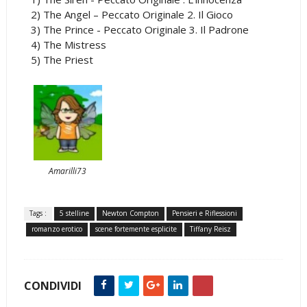
2) The Angel – Peccato Originale 2. Il Gioco
3) The Prince - Peccato Originale 3. Il Padrone
4) The Mistress
5) The Priest
Amarilli73
Tags :
5 stelline
Newton Compton
Pensieri e Riflessioni
romanzo erotico
scene fortemente esplicite
Tiffany Reisz
CONDIVIDI