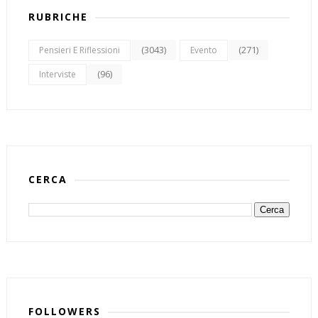
RUBRICHE
(3043)
(271)
Pensieri E Riflessioni
Evento
(96)
Interviste
CERCA
FOLLOWERS