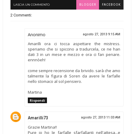
LASCIA UN COMMENTO
BLOGGER
FACEBOOK
2 Commenti:
Anonimo
agosto 27, 2013 9:15 AM
Amarilli ora ci tocca aspettare the mistress.
speriamo che si spiccino a tradurcela, ce ne han
dati 3 in un mese e mezzo e ora ci fan penare.
ennnòeh!
come sempre recensione da brivido. sarà che amo
talmente la figura di Soren da avere le farfalle
nello stomaco al sol pensiero.
Martina
Rispondi
Amarilli73
agosto 27, 2013 11:03 AM
Grazie Martina!!
Pure io ho le farfalle sfarfallanti nell'attesa...e