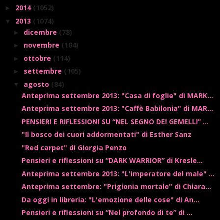
2014
(1052)
►
2013
(1074)
▼
dicembre
(78)
►
novembre
(104)
►
ottobre
(114)
►
settembre
(105)
►
agosto
(84)
▼
Anteprima settembre 2013: "Casa di foglie" di MARK...
Anteprima settembre 2013: "Caffè Babilonia" di MAR...
PENSIERI E RIFLESSIONI SU “NEL SEGNO DEI GEMELLI” ...
"Il bosco dei cuori addormentati" di Esther Sanz
"Red carpet" di Giorgia Penzo
Pensieri e riflessioni su “DARK WARRIOR” di Kresle...
Anteprima settembre 2013: "L'imperatore del male" ...
Anteprima settembre: "Prigionia mortale" di Chiara...
Da oggi in libreria: "L'emozione delle cose" di An...
Pensieri e riflessioni su “Nel profondo di te” di ...