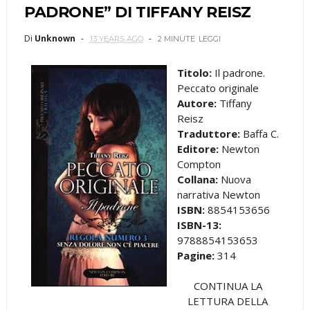
PADRONE” DI TIFFANY REISZ
Di
Unknown
13 YEARS AGO
2 MINUTE
LEGGI
Titolo:
Il padrone.
Peccato originale
Autore:
Tiffany
Reisz
Traduttore:
Baffa C.
Editore:
Newton
Compton
Collana:
Nuova
narrativa Newton
ISBN:
8854153656
ISBN-13:
9788854153653
Pagine:
314
CONTINUA LA
LETTURA DELLA