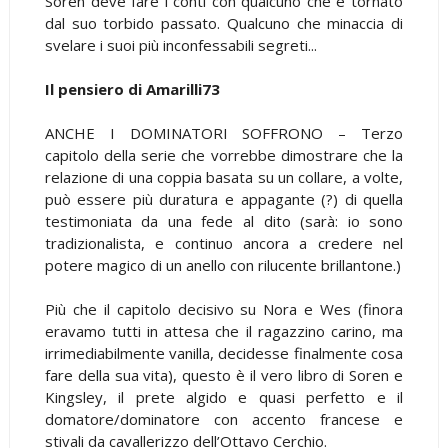
Soren deve fare i conti con qualcuno che è tornato
dal suo torbido passato. Qualcuno che minaccia di
svelare i suoi più inconfessabili segreti...
Il pensiero di Amarilli73
ANCHE I DOMINATORI SOFFRONO – Terzo
capitolo della serie che vorrebbe dimostrare che la
relazione di una coppia basata su un collare, a volte,
può essere più duratura e appagante (?) di quella
testimoniata da una fede al dito (sarà: io sono
tradizionalista, e continuo ancora a credere n
el
potere magico di un anello con rilucente brillantone.)
Più che il capitolo decisivo su Nora e Wes (finora
eravamo tutti in attesa che il ragazzino carino, ma
irrimediabilmente vanilla, decidesse finalmente cosa
fare della sua vita), questo è il vero libro di Soren e
Kingsley, il prete algido e quasi perfetto e il
domatore/dominatore con accento francese e
stivali da cavallerizzo dell’Ottavo Cerchio.