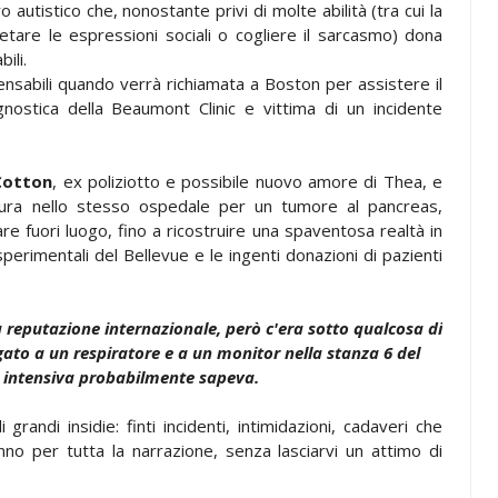
autistico che, nonostante privi di molte abilità (tra cui la
etare le espressioni sociali o cogliere il sarcasmo) dona
ili.
ensabili quando verrà richiamata a Boston per assistere il
agnostica della Beaumont Clinic e vittima di un incidente
Cotton
, ex poliziotto e possibile nuovo amore di Thea, e
 cura nello stesso ospedale per un tumore al pancreas,
are fuori luogo, fino a ricostruire una spaventosa realtà in
erimentali del Bellevue e le ingenti donazioni di pazienti
 reputazione internazionale, però c'era sotto qualcosa di
egato a un respiratore e a un monitor nella stanza 6 del
a intensiva probabilmente sapeva.
randi insidie: finti incidenti, intimidazioni, cadaveri che
nno per tutta la narrazione, senza lasciarvi un attimo di