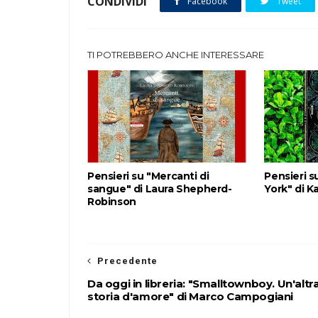
CONDIVIDI
Facebook
Tweet
TI POTREBBERO ANCHE INTERESSARE
Pensieri su "Mercanti di
Pensieri su
sangue" di Laura Shepherd-
York" di K
Robinson
Precedente
Da oggi in libreria: "Smalltownboy. Un'altr
storia d'amore" di Marco Campogiani