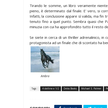
Tirando le somme, un libro veramente niente 
pieno, è determinato dal finale. E' vero, si cor
Infatti, la conclusione appare sì valida, ma fin
tenuto fino a quel punto. Sembra quasi che Pa
minuzia con cui ha approfondito tutto il resto 
Se siete in cerca di un thriller adrenalinico, i
protagonista ad un finale che di scontato ha ben 
Ambra
Tags :
4 stelline e 1/2
Delos Books
Michael S. Palmer
Pe