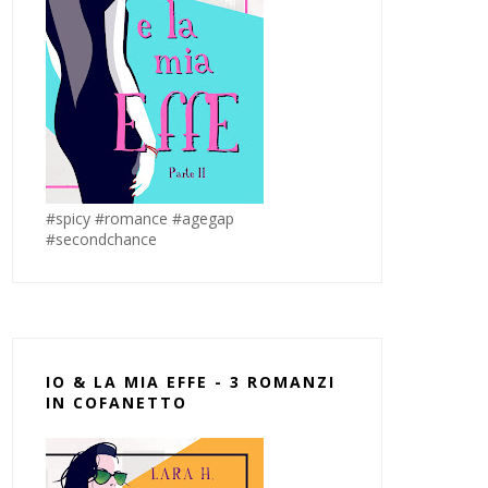
#spicy #romance #agegap
#secondchance
IO & LA MIA EFFE - 3 ROMANZI
IN COFANETTO