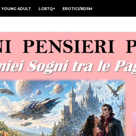
YOUNG ADULT
LGBTQ+
EROTICI/BDSM