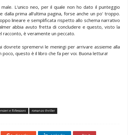
male. L'unico neo, per il quale non ho dato il punteggio
re dalla prima all'ultima pagina, forse anche un po' troppo.
 troppo lineare e semplificata rispetto allo schema narrativo
lmer abbia avuto fretta di concludere e questo, visto la
del racconto, è veramente un peccato.
n cui dovrete spremervi le meningi per arrivare assieme alla
poco, questo è il libro che fa per voi. Buona lettura!
nsieri e Riflessioni
romanzo thriller