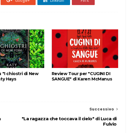
Google+
Linkedin
Pin it
 "I chiostri di New
Review Tour per "CUGINI DI
aty Hays
SANGUE" di Karen McManus
Successivo
a
"La ragazza che toccava il cielo" di Luca di
Fulvio