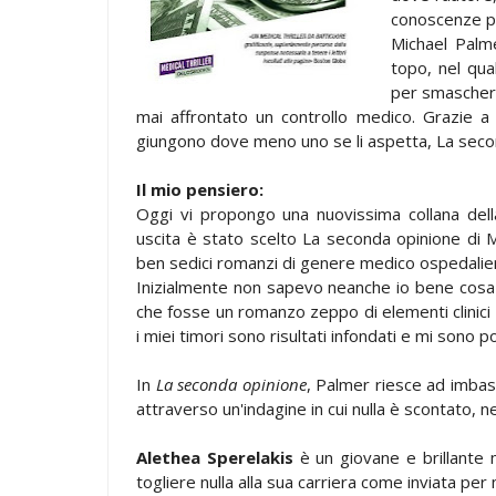
conoscenze pr
Michael Palme
topo, nel qu
per smaschera
mai affrontato un controllo medico. Grazie a 
giungono dove meno uno se li aspetta, La secon
Il mio pensiero:
Oggi vi propongo una nuovissima collana dell
uscita è stato scelto La seconda opinione di 
ben sedici romanzi di genere medico ospedalie
Inizialmente non sapevo neanche io bene cosa
che fosse un romanzo zeppo di elementi clinici
i miei timori sono risultati infondati e mi sono
In
La seconda opinione
, Palmer riesce ad imbas
attraverso un'indagine in cui nulla è scontato, ne
Alethea Sperelakis
è un giovane e brillante 
togliere nulla alla sua carriera come inviata per