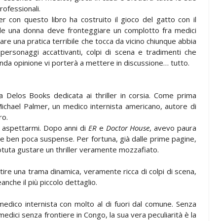
ofessionali.
r con questo libro ha costruito il gioco del gatto con il
ale una donna deve fronteggiare un complotto fra medici
re una pratica terribile che tocca da vicino chiunque abbia
personaggi accattivanti, colpi di scena e tradimenti che
da opinione vi porterà a mettere in discussione… tutto.
a Delos Books dedicata ai thriller in corsia. Come prima
Michael Palmer, un medico internista americano, autore di
ro.
 aspettarmi. Dopo anni di
ER
e
Doctor House
, avevo paura
 e ben poca suspense. Per fortuna, già dalle prime pagine,
 potuta gustare un thriller veramente mozzafiato.
tire una trama dinamica, veramente ricca di colpi di scena,
anche il più piccolo dettaglio.
medico internista con molto al di fuori dal comune. Senza
 medici senza frontiere in Congo, la sua vera peculiarità è la