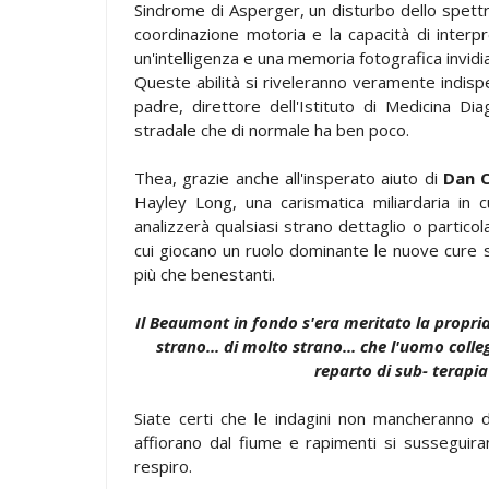
Sindrome di Asperger, un disturbo dello spettro 
coordinazione motoria e la capacità di interpr
un'intelligenza e una memoria fotografica invidiab
Queste abilità si riveleranno veramente indisp
padre, direttore dell'Istituto di Medicina Di
stradale che di normale ha ben poco.
Thea, grazie anche all'insperato aiuto di
Dan 
Hayley Long, una carismatica miliardaria in
analizzerà qualsiasi strano dettaglio o particol
cui giocano un ruolo dominante le nuove cure sp
più che benestanti.
Il Beaumont in fondo s'era meritato la propria
strano... di molto strano... che l'uomo coll
reparto di sub- terapi
Siate certi che le indagini non mancheranno di g
affiorano dal fiume e rapimenti si susseguira
respiro.