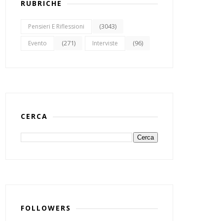
RUBRICHE
(3043)
Pensieri E Riflessioni
(271)
(96)
Evento
Interviste
CERCA
FOLLOWERS