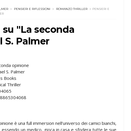
ALMER
PENSIERI E RIFLESSIONI
ROMANZO THRILLER
PENSIERI E
MER
ni su "La seconda
l S. Palmer
conda opinione
el S. Palmer
os Books
al Thriller
04065
8865304068
nione è una full immersion nell’universo dei camici bianchi,
, essendo un medico, gioca in casa e sfodera tutte le sue