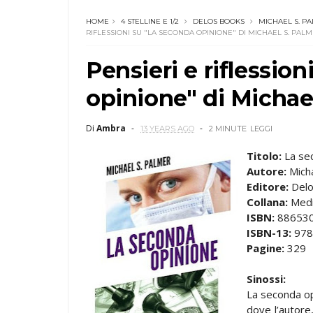
HOME
4 STELLINE E 1/2
DELOS BOOKS
MICHAEL S. P
RIFLESSIONI SU "LA SECONDA OPINIONE" DI MICHAEL S. PAL
Pensieri e riflessio
opinione" di Michae
Di
Ambra
13 YEARS AGO
2 MINUTE
LEGGI
Titolo:
La se
Autore:
Micha
Editore:
Del
Collana:
Medic
ISBN:
88653
ISBN-13:
978
Pagine:
329
Sinossi:
La seconda opi
dove l’autore