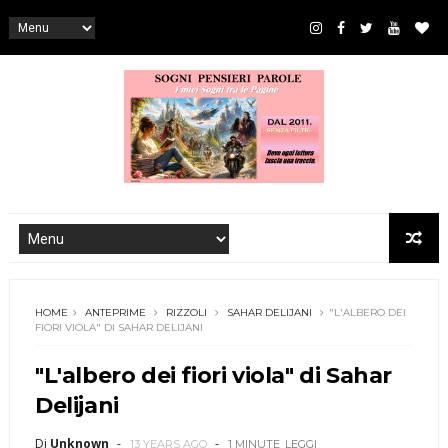
HOME
ANTEPRIME
RIZZOLI
SAHAR DELIJANI
"L'ALBERO DEI
FIORI VIOLA" DI SAHAR DELIJANI
"L'albero dei fiori viola" di Sahar
Delijani
Di
Unknown
13 YEARS AGO
1 MINUTE
LEGGI