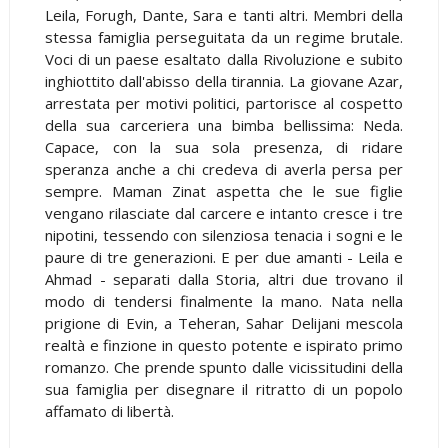
Leila, Forugh, Dante, Sara e tanti altri. Membri della
stessa famiglia perseguitata da un regime brutale.
Voci di un paese esaltato dalla Rivoluzione e subito
inghiottito dall'abisso della tirannia. La giovane Azar,
arrestata per motivi politici, partorisce al cospetto
della sua carceriera una bimba bellissima: Neda.
Capace, con la sua sola presenza, di ridare
speranza anche a chi credeva di averla persa per
sempre. Maman Zinat aspetta che le sue figlie
vengano rilasciate dal carcere e intanto cresce i tre
nipotini, tessendo con silenziosa tenacia i sogni e le
paure di tre generazioni. E per due amanti - Leila e
Ahmad - separati dalla Storia, altri due trovano il
modo di tendersi finalmente la mano. Nata nella
prigione di Evin, a Teheran, Sahar Delijani mescola
realtà e finzione in questo potente e ispirato primo
romanzo. Che prende spunto dalle vicissitudini della
sua famiglia per disegnare il ritratto di un popolo
affamato di libertà.