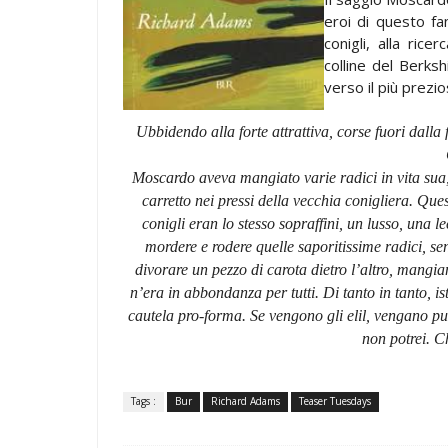
eroi di questo fa
conigli, alla rice
colline del Berksh
verso il più prezios
Ubbidendo alla forte attrattiva, corse fuori dalla 
Moscardo aveva mangiato varie radici in vita sua
carretto nei pressi della vecchia conigliera. Que
conigli eran lo stesso sopraffini, un lusso, una 
mordere e rodere quelle saporitissime radici, sen
divorare un pezzo di carota dietro l’altro, mangia
n’era in abbondanza per tutti. Di tanto in tanto, is
cautela pro-forma. Se vengono gli elil, vengano pu
non potrei. C
Tags :
Bur
Richard Adams
Teaser Tuesdays