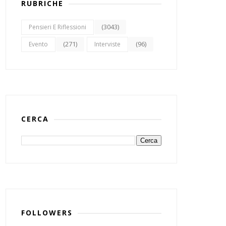
RUBRICHE
(3043)
Pensieri E Riflessioni
(271)
(96)
Evento
Interviste
CERCA
FOLLOWERS