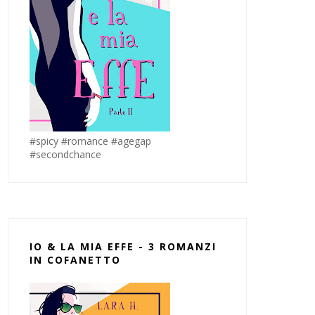
#spicy #romance #agegap
#secondchance
IO & LA MIA EFFE - 3 ROMANZI
IN COFANETTO