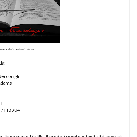
ner è stato realizzato da noi
da:
dei conigli
Adams
r
01
7113304
 l'ingegnoso Mirtillo, il prode Argento e tanti altri sono gli