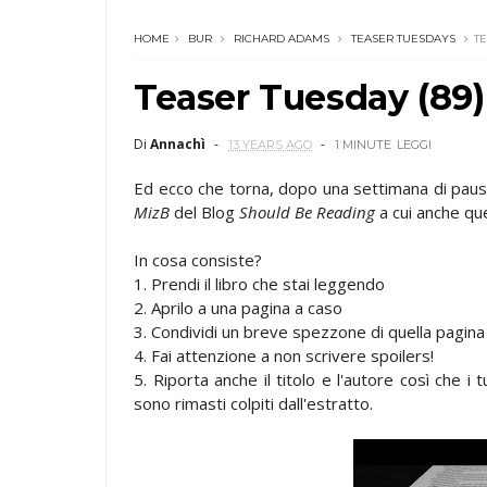
HOME
BUR
RICHARD ADAMS
TEASER TUESDAYS
TE
Teaser Tuesday (89)
Di
Annachì
13 YEARS AGO
1 MINUTE
LEGGI
Ed ecco che torna, dopo una settimana di paus
MizB
del Blog
Should Be Reading
a cui anche qu
In cosa consiste?
1. Prendi il libro che stai leggendo
2. Aprilo a una pagina a caso
3. Condividi un breve spezzone di quella pagin
4. Fai attenzione a non scrivere spoilers!
5. Riporta anche il titolo e l'autore così che i 
sono rimasti colpiti dall'estratto.