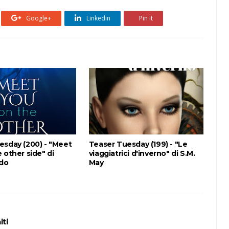
Google+
Linkedin
Pin it
esday (200) - "Meet
Teaser Tuesday (199) - "Le
 other side" di
viaggiatrici d'inverno" di S.M.
ldo
May
iti