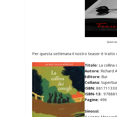
Questo ban
Per questa settimana il nostro teaser è tratto 
Titolo:
La collina 
Autore:
Richard 
Editore:
Bur
Collana:
Superbu
ISBN:
88171133
ISBN-13:
978881
Pagine:
496
Sinossi:
Il saggio Moscardo,