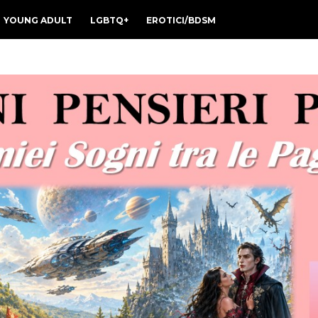
YOUNG ADULT
LGBTQ+
EROTICI/BDSM