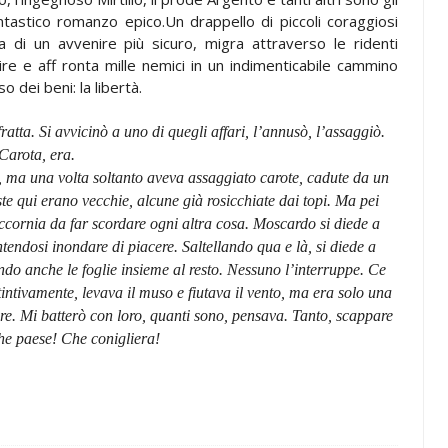
ntastico romanzo epico.Un drappello di piccoli coraggiosi
rca di un avvenire più sicuro, migra attraverso le ridenti
ire e aff ronta mille nemici in un indimenticabile cammino
o dei beni: la libertà.
fratta. Si avvicinò a uno di quegli affari, l’annusò, l’assaggiò.
Carota, era.
, ma una volta soltanto aveva assaggiato carote, cadute da un
ste qui erano vecchie, alcune già rosicchiate dai topi. Ma pei
leccornia da far scordare ogni altra cosa. Moscardo si diede a
tendosi inondare di piacere. Saltellando qua e là, si diede a
ndo anche le foglie insieme al resto. Nessuno l’interruppe. Ce
tintivamente, levava il muso e fiutava il vento, ma era solo una
re. Mi batterò con loro, quanti sono, pensava. Tanto, scappare
he paese! Che conigliera!