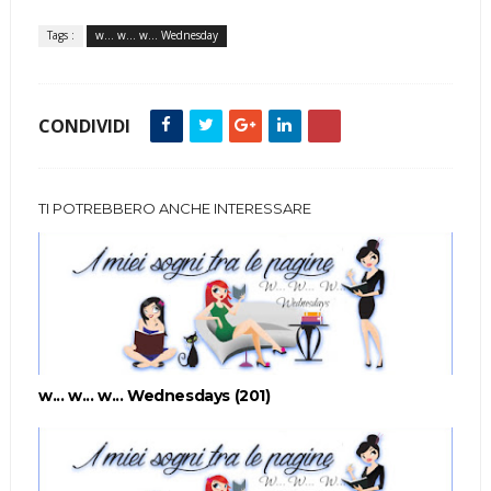
Tags :
w... w... w... Wednesday
CONDIVIDI
TI POTREBBERO ANCHE INTERESSARE
w... w... w... Wednesdays (201)