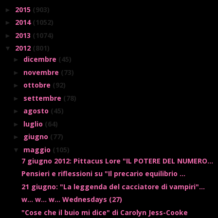
2015
(903)
►
2014
(1052)
►
2013
(1074)
►
2012
(801)
▼
dicembre
(45)
►
novembre
(73)
►
ottobre
(92)
►
settembre
(78)
►
agosto
(45)
►
luglio
(64)
►
giugno
(77)
►
maggio
(105)
▼
7 giugno 2012: Pittacus Lore "IL POTERE DEL NUMERO...
Pensieri e riflessioni su "Il precario equilibrio ...
21 giugno: "La leggenda del cacciatore di vampiri"...
w... w... w... Wednesdays (27)
"Cose che il buio mi dice" di Carolyn Jess-Cooke