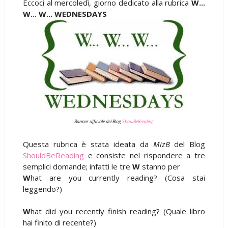
Eccoci al mercoledì, giorno dedicato alla rubrica
W...
W... W... WEDNESDAYS
Banner ufficiale del Blog
ShoulBeReading
Questa rubrica è stata ideata da
MizB
del Blog
ShouldBeReading
e consiste nel rispondere a tre
semplici domande; infatti le tre
W
stanno per
W
hat are you currently reading? (Cosa stai
leggendo?)
W
hat did you recently finish reading? (Quale libro
hai finito di recente?)