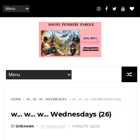
HOME
W... W... W... WEDNESDAY
W... W... W... WEDNESDAYS (26)
w... w... w... Wednesdays (26)
Di
Unknown
14 YEARS AGO
1 MINUTE
LEGGI