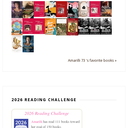
Amarilli 73 's favorite books »
2026 READING CHALLENGE
2026 Reading Challenge
Amarilli
has read 111 books toward
her goal of 150 books.