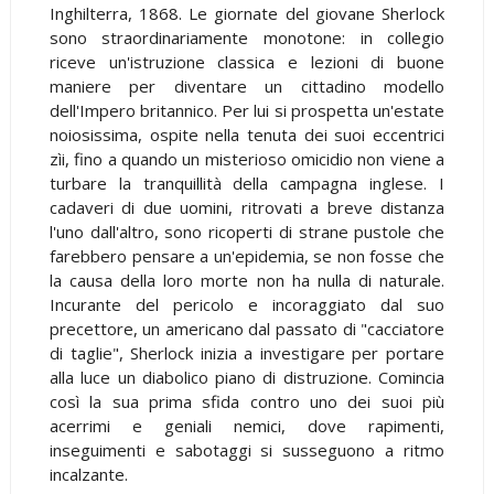
Inghilterra, 1868. Le giornate del giovane Sherlock
sono straordinariamente monotone: in collegio
riceve un'istruzione classica e lezioni di buone
maniere per diventare un cittadino modello
dell'Impero britannico. Per lui si prospetta un'estate
noiosissima, ospite nella tenuta dei suoi eccentrici
zìi, fino a quando un misterioso omicidio non viene a
turbare la tranquillità della campagna inglese. I
cadaveri di due uomini, ritrovati a breve distanza
l'uno dall'altro, sono ricoperti di strane pustole che
farebbero pensare a un'epidemia, se non fosse che
la causa della loro morte non ha nulla di naturale.
Incurante del pericolo e incoraggiato dal suo
precettore, un americano dal passato di "cacciatore
di taglie", Sherlock inizia a investigare per portare
alla luce un diabolico piano di distruzione. Comincia
così la sua prima sfida contro uno dei suoi più
acerrimi e geniali nemici, dove rapimenti,
inseguimenti e sabotaggi si susseguono a ritmo
incalzante.