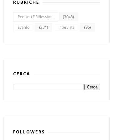
RUBRICHE
(3043)
Pensieri E Riflessioni
(271)
(96)
Evento
Interviste
CERCA
FOLLOWERS