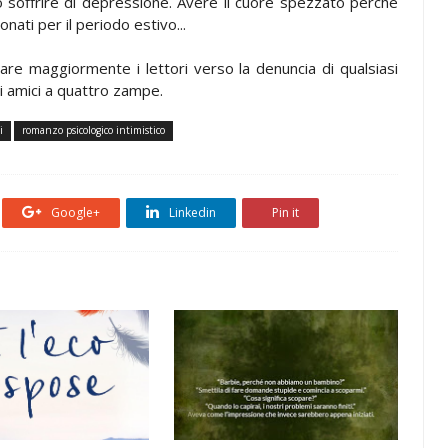
o soffrire di depressione. Avere il cuore spezzato perché
onati per il periodo estivo...
are maggiormente i lettori verso la denuncia di qualsiasi
i amici a quattro zampe.
i
romanzo psicologico intimistico
Google+
Linkedin
Pin it