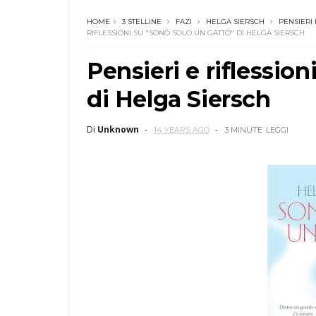
HOME
3 STELLINE
FAZI
HELGA SIERSCH
PENSIERI 
RIFLESSIONI SU "SONO SOLO UN GATTO" DI HELGA SIERSCH
Pensieri e riflessio
di Helga Siersch
Di
Unknown
14 YEARS AGO
3 MINUTE
LEGGI