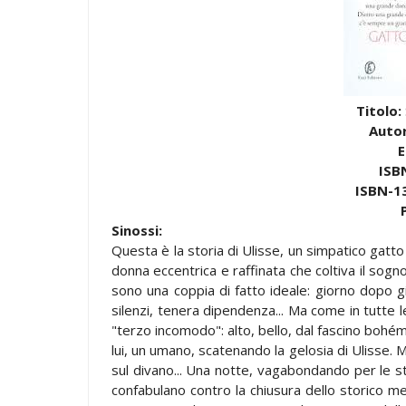
Titolo:
Auto
E
ISB
ISBN-13
Sinossi:
Questa è la storia di Ulisse, un simpatico gatto 
donna eccentrica e raffinata che coltiva il sogno
sono una coppia di fatto ideale: giorno dopo gio
silenzi, tenera dipendenza... Ma come in tutte l
"terzo incomodo": alto, bello, dal fascino bohémi
lui, un umano, scatenando la gelosia di Ulisse.
sul divano... Una notte, vagabondando per le st
confabulano contro la chiusura dello storico me