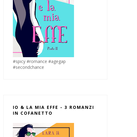
#spicy #romance #agegap
#secondchance
IO & LA MIA EFFE - 3 ROMANZI
IN COFANETTO