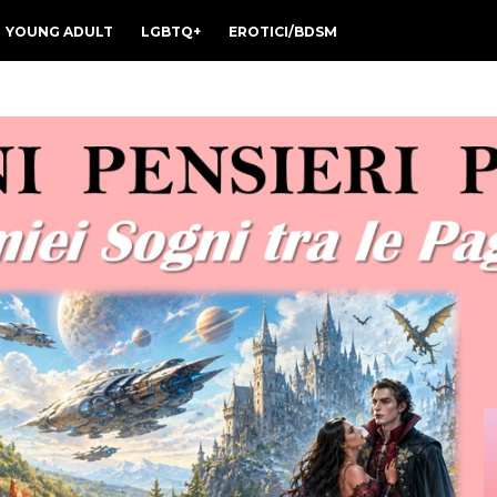
YOUNG ADULT
LGBTQ+
EROTICI/BDSM