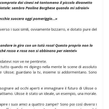
 comprata dai cinesi né tantomeno il piccolo divanetto
 Natale: sembro Paolina Borghese quando mi sdraio!»
cchia suocera oggi pomeriggio...»
erso i suoi simili, ovviamente bizzarro, e dotato pure del
andare in giro con un tutù rosa! Questo proprio non lo
ché rosso e rosa non si abbinano per niente!»
idatevi: non ve ne pentirete.
tutto quando mi dipingo nella mente le scene di assoluto
ly e Ulisse; guardano la tv, insieme si addormentano. Sono
oi sognare ad occhi aperti e immaginare il futuro di Ulisse o
imbattiamo. Ulisse è stato un ideale, un esempio, una morale.
pire i suoi amici a quattro zampe? Sono poi così diversi i