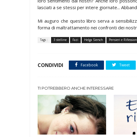
loro sentimenti dai nostri? Anche loro posson
lasciati a se stessi per intere giornate... Abband
Mi auguro che questo libro serva a sensibilizz
forma di maltrattamento nei confronti dei nostr
Tags :
3 stelline
Fazi
Helga Siersch
Pensieri e Riflession
CONDIVIDI
Facebook
Tweet
TI POTREBBERO ANCHE INTERESSARE