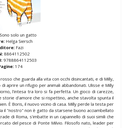
Sono solo un gatto
re:
Helga Siersch
ditore:
Fazi
N:
8864112502
:
9788864112503
Pagine:
174
rosso che guarda alla vita con occhi disincantati, e di Milly,
 di aprire un rifugio per animali abbandonati. Ulisse e Milly
rno, l'intesa tra loro si fa perfetta. Un gioco di carezze,
e storie d'amore che si rispettino, anche stavolta spunta il
en. È Boris, il nuovo vicino di casa. Milly perde la testa per
 Ma il "nostro" non è gatto da starsene buono acciambellato
rade di Roma, s'imbatte in un capannello di suoi simili che
rcato del pesce di Ponte Milvio. Filosofo nato, leader per