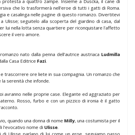
a protesta a quattro zampe. Insieme a Duscka, il cane di
rsiva che lo trasformerà nell'eroe di tutti i gatti di Roma.
dagia e casalinga nelle pagine di questo romanzo. Divertitevi
a Ulisse; seguitelo alla scoperta del giardino di casa, dal
er lui nella lotta senza quartiere per riconquistare l'affetto
scere il vero amore.
e romanzo nato dalla penna dell'autrice austriaca
Ludmilla
alla Casa Editrice
Fazi
.
e e trascorrere ore liete in sua compagnia. Un romanzo che
e la serenità che infonde.
voi avranno nelle proprie case. Elegante ed aggraziato per
materno. Rosso, furbo e con un pizzico di ironia è il gatto
racconto.
lvio, quando una donna di nome
Milly
, una costumista per il
li l'evocativo nome di
Ulisse
.
 di Ulisse parlano di lui come un eroe, seguiamo passo