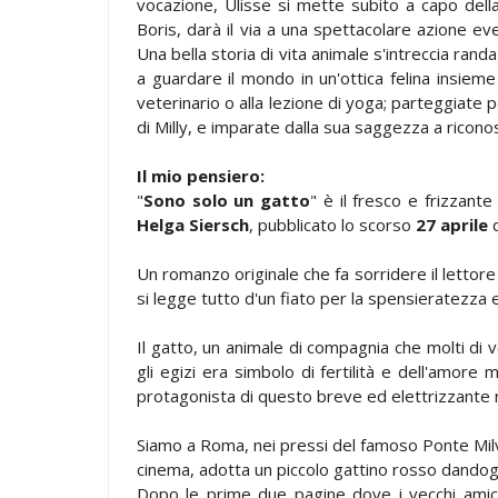
vocazione, Ulisse si mette subito a capo dell
Boris, darà il via a una spettacolare azione eve
Una bella storia di vita animale s'intreccia ran
a guardare il mondo in un'ottica felina insieme 
veterinario o alla lezione di yoga; parteggiate p
di Milly, e imparate dalla sua saggezza a ricono
Il mio pensiero:
"
Sono solo un gatto
" è il fresco e frizzant
Helga Siersch
, pubblicato lo scorso
27 aprile
d
Un romanzo originale che fa sorridere il lettor
si legge tutto d'un fiato per la spensieratezza 
Il gatto, un animale di compagnia che molti di 
gli egizi era simbolo di fertilità e dell'amore 
protagonista di questo breve ed elettrizzante 
Siamo a Roma, nei pressi del famoso Ponte Mi
cinema, adotta un piccolo gattino rosso dandog
Dopo le prime due pagine dove i vecchi amici