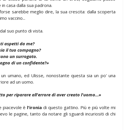
e in casa dalla sua padrona.
forse sarebbe meglio dire, la sua crescita: dalla scoperta
imo vaccino...
 dal suo punto di vista.
ti aspetti da me?
sia il tuo compagno?
sono un surrogato.
sogno di un confidente?»
e un umano, ed Ulisse, nonostante questa sia un po' una
riore ad un uomo.
to per riparare all'errore di aver creato l'uomo...»
 e piacevole è
l'ironia
di questo gattino. Più e più volte mi
o le pagine, tanto da notare gli sguardi incuriositi di chi