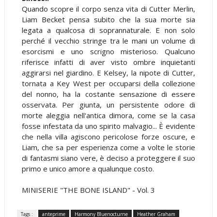
Quando scopre il corpo senza vita di Cutter Merlin,
Liam Becket pensa subito che la sua morte sia
legata a qualcosa di soprannaturale. E non solo
perché il vecchio stringe tra le mani un volume di
esorcismi e uno scrigno misterioso. Qualcuno
riferisce infatti di aver visto ombre inquietanti
aggirarsi nel giardino. E Kelsey, la nipote di Cutter,
tornata a Key West per occuparsi della collezione
del nonno, ha la costante sensazione di essere
osservata. Per giunta, un persistente odore di
morte aleggia nell'antica dimora, come se la casa
fosse infestata da uno spirito malvagio... È evidente
che nella villa agiscono pericolose forze oscure, e
Liam, che sa per esperienza come a volte le storie
di fantasmi siano vere, è deciso a proteggere il suo
primo e unico amore a qualunque costo.
MINISERIE "THE BONE ISLAND" - Vol. 3
Tags :
anteprime
Harmony Bluenocturne
Heather Graham