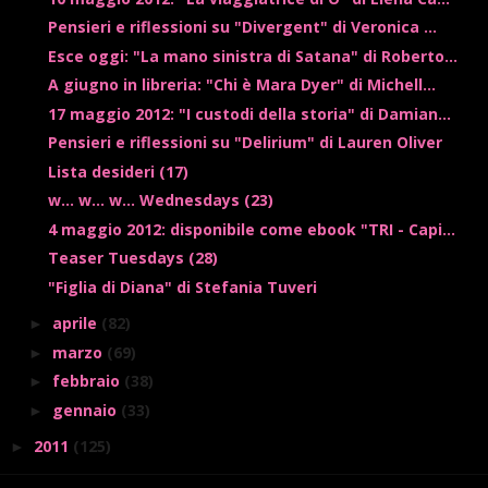
Pensieri e riflessioni su "Divergent" di Veronica ...
Esce oggi: "La mano sinistra di Satana" di Roberto...
A giugno in libreria: "Chi è Mara Dyer" di Michell...
17 maggio 2012: "I custodi della storia" di Damian...
Pensieri e riflessioni su "Delirium" di Lauren Oliver
Lista desideri (17)
w... w... w... Wednesdays (23)
4 maggio 2012: disponibile come ebook "TRI - Capi...
Teaser Tuesdays (28)
"Figlia di Diana" di Stefania Tuveri
aprile
(82)
►
marzo
(69)
►
febbraio
(38)
►
gennaio
(33)
►
2011
(125)
►