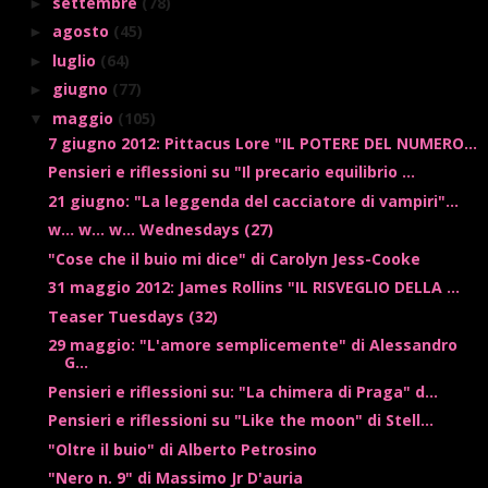
settembre
(78)
►
agosto
(45)
►
luglio
(64)
►
giugno
(77)
►
maggio
(105)
▼
7 giugno 2012: Pittacus Lore "IL POTERE DEL NUMERO...
Pensieri e riflessioni su "Il precario equilibrio ...
21 giugno: "La leggenda del cacciatore di vampiri"...
w... w... w... Wednesdays (27)
"Cose che il buio mi dice" di Carolyn Jess-Cooke
31 maggio 2012: James Rollins "IL RISVEGLIO DELLA ...
Teaser Tuesdays (32)
29 maggio: "L'amore semplicemente" di Alessandro
G...
Pensieri e riflessioni su: "La chimera di Praga" d...
Pensieri e riflessioni su "Like the moon" di Stell...
"Oltre il buio" di Alberto Petrosino
"Nero n. 9" di Massimo Jr D'auria