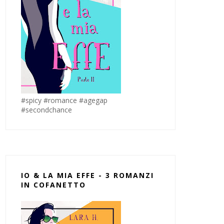
#spicy #romance #agegap
#secondchance
IO & LA MIA EFFE - 3 ROMANZI
IN COFANETTO