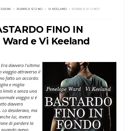
ESSIONI
RUBRICA SÌ O NO
VI KEELAND
RUBRICA SI' O NO?
BASTARDO FINO IN
 Ward e Vi Keeland
Era davvero l'ultima
 viaggio attraverso il
mo fatto un accordo:
glia e miglia
a limiti e senza una
normale viaggio si è
tutto davvero
e. Lo desideravo, ma
nche lui, invece
one di perdere la
da quando avevo