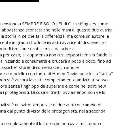
 recensione a SEMPRE E SOLO LEI di Claire Kingsley come
 e abbastanza scontata che nelle mani di queste due autrici
la storia in sé che fa la differenza, ma come un autore la
ente in grado di offrire incastri avvincenti di scene ilari
ndo di tensione erotica mica da scherzi...
ra per caso, all'apparenza non ci si sopporta ma in fondo in
ta iniziando a consumarsi e brucerà a poco a poco, fino ad
classiche" storie di come nasce un amore.
tore e modello) con tanto di Harley Davidson e lei la "solita"
non si è ancora lasciata completamente andare al sesso.
ore senza l'inghippo da superare e come nei soliti new
 i protagonisti. Di cosa si tratti, ovviamente, non ve lo
quali vi è un salto temporale di due anni con cambio di
oria dal punto di vista della protagonista, nella seconda
o completamente il lettore che non avrà mai modo di