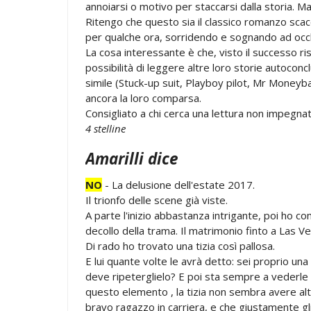
annoiarsi o motivo per staccarsi dalla storia. M
Ritengo che questo sia il classico romanzo scacc
per qualche ora, sorridendo e sognando ad occhi
La cosa interessante è che, visto il successo r
possibilità di leggere altre loro storie autoco
simile (Stuck-up suit, Playboy pilot, Mr Money
ancora la loro comparsa.
Consigliato a chi cerca una lettura non impegnat
4 stelline
Amarilli dice
NO
- La delusione dell'estate 2017.
Il trionfo delle scene già viste.
A parte l'inizio abbastanza intrigante, poi ho c
decollo della trama. Il matrimonio finto a Las V
Di rado ho trovato una tizia così pallosa.
E lui quante volte le avrà detto: sei proprio u
deve ripeterglielo? E poi sta sempre a vederle 
questo elemento , la tizia non sembra avere alt
bravo ragazzo in carriera, e che giustamente gli