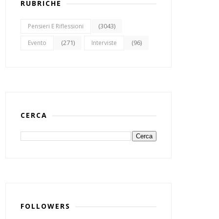
RUBRICHE
(3043)
Pensieri E Riflessioni
(271)
(96)
Evento
Interviste
CERCA
FOLLOWERS