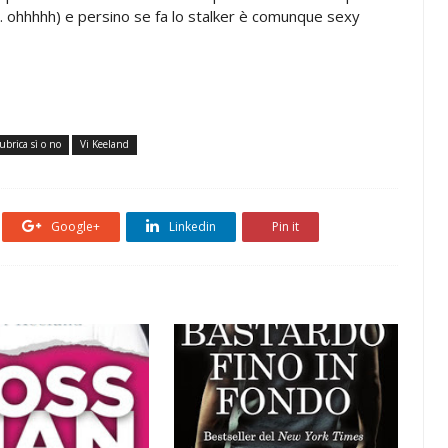
 ohhhhh) e persino se fa lo stalker è comunque sexy
ubrica sì o no
Vi Keeland
Google+
Linkedin
Pin it