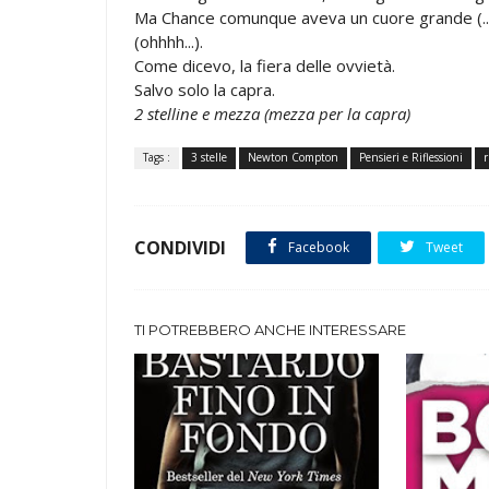
Ma Chance comunque aveva un cuore grande (...
(ohhhh...).
Come dicevo, la fiera delle ovvietà.
Salvo solo la capra.
2 stelline e mezza (mezza per la capra)
Tags :
3 stelle
Newton Compton
Pensieri e Riflessioni
r
CONDIVIDI
Facebook
Tweet
TI POTREBBERO ANCHE INTERESSARE