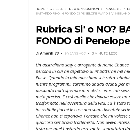
HOME
3 STELLE
NEWTON COMPTON
PENSIERI E RIFL
BASTARDO FINO IN FONDO DI PENELOPE WARD E VI KEELAND
Rubrica Si' o NO? 
FONDO di Penelope
Di
Amarilli73
9 YEARS AGO
3 MINUTE
LEGGI
Un australiano sexy e arrogante di nome Chance. 
persona in cui mi aspettavo di imbattermi nel mio
Paese. Quando la mia macchina si è rotta, abbia
niente programmi, saremmo andati avanti per mi
passando notti sfrenate in motel sconosciuti senz
meta precisa. E così quello che doveva essere un 
trasformato nell'avventura della vita. Ed è stato 
incredibile finché le cose non sono diventate seri
Chance non si esponeva. Pensavo che mi volesse a
qualcosa sembrava trattenerlo. Non avevo intenzi
testa per quel bastardo arrogante, soprattutto 