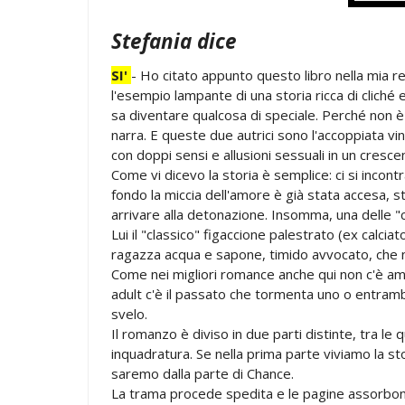
Stefania dice
SI'
- Ho citato appunto questo libro nella mia
l'esempio lampante di una storia ricca di cliché
sa diventare qualcosa di speciale. Perché non è 
narra. E queste due autrici sono l'accoppiata vinc
con doppi sensi e allusioni sessuali in un cresce
Come vi dicevo la storia è semplice: ci si incont
fondo la miccia dell'amore è già stata accesa, s
arrivare alla detonazione. Insomma, una delle "
Lui il "classico" figaccione palestrato (ex calcia
ragazza acqua e sapone, timido avvocato, che 
Come nei migliori romance anche qui non c'è am
adult c'è il passato che tormenta uno o entrambi
svelo.
Il romanzo è diviso in due parti distinte, tra le 
inquadratura. Se nella prima parte viviamo la st
saremo dalla parte di Chance.
La trama procede spedita e le pagine assorbon