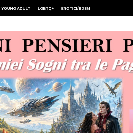
YOUNG ADULT
LGBTQ+
EROTICI/BDSM