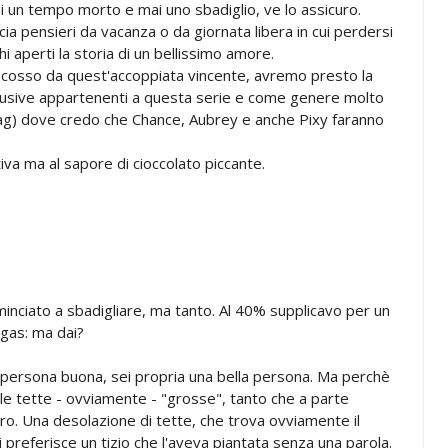
ai un tempo morto e mai uno sbadiglio, ve lo assicuro.
ia pensieri da vacanza o da giornata libera in cui perdersi
 aperti la storia di un bellissimo amore.
iscosso da quest'accoppiata vincente, avremo presto la
nclusive appartenenti a questa serie e come genere molto
bag) dove credo che Chance, Aubrey e anche Pixy faranno
iva ma al sapore di cioccolato piccante.
ominciato a sbadigliare, ma tanto. Al 40% supplicavo per un
egas: ma dai?
na persona buona, sei propria una bella persona. Ma perchè
le tette - ovviamente - "grosse", tanto che a parte
ro. Una desolazione di tette, che trova ovviamente il
 preferisce un tizio che l'aveva piantata senza una parola.