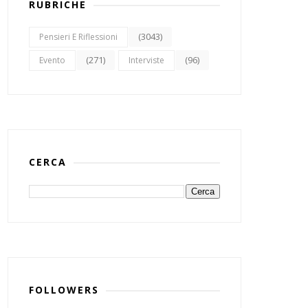
RUBRICHE
(3043)
Pensieri E Riflessioni
(271)
(96)
Evento
Interviste
CERCA
FOLLOWERS