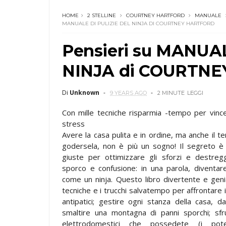
HOME
2 STELLINE
COURTNEY HARTFORD
MANUALE
MANUALE DI PULIZIE DEL NINJA DI COURTNEY HARTFORD
Pensieri su MANUA
NINJA di COURTN
Di
Unknown
9 YEARS AGO
2 MINUTE
LEGGI
Con mille tecniche risparmia -tempo per vinc
stress
Avere la casa pulita e in ordine, ma anche il t
godersela, non è più un sogno! Il segreto 
giuste per ottimizzare gli sforzi e destregg
sporco e confusione: in una parola, diventar
come un ninja. Questo libro divertente e geni
tecniche e i trucchi salvatempo per affrontare i
antipatici; gestire ogni stanza della casa, da
smaltire una montagna di panni sporchi; sfru
elettrodomestici che possedete (i pote