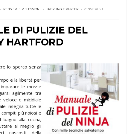
PENSIERI E RIFLESSIONI
SPERLING E KUPFER
PENSIERI SU
LE DI PULIZIE DEL
EY HARTFORD
ere lo sporco senza
empo e la libertà per
è imparare le mosse
iarsi agilmente tra
e veloce e micidiale
ale insegna tutte le
 compiti più noiosi e
l bagno alla cucina;
ttare al meglio gli
ri nascosti della