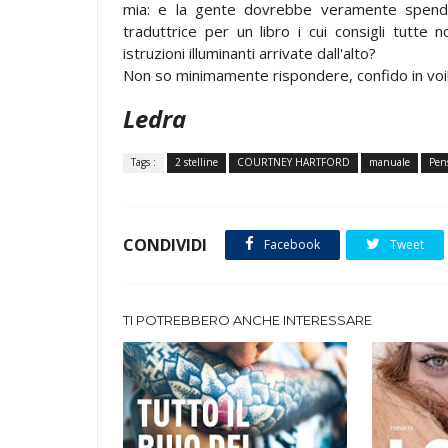
mia: e la gente dovrebbe veramente spend
traduttrice per un libro i cui consigli tutte
istruzioni illuminanti arrivate dall'alto?
Non so minimamente rispondere, confido in voi
Ledra
Tags :
2 stelline
COURTNEY HARTFORD
manuale
Pens
CONDIVIDI
Facebook
Tweet
TI POTREBBERO ANCHE INTERESSARE