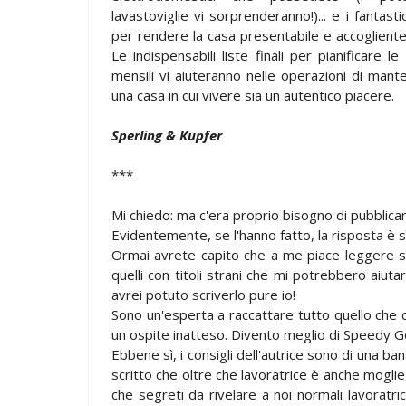
lavastoviglie vi sorprenderanno!)... e i fantasti
per rendere la casa presentabile e accogliente 
Le indispensabili liste finali per pianificare le
mensili vi aiuteranno nelle operazioni di man
una casa in cui vivere sia un autentico piacere.
Sperling & Kupfer
***
Mi chiedo: ma c'era proprio bisogno di pubbli
Evidentemente, se l'hanno fatto, la risposta è s
Ormai avrete capito che a me piace leggere si
quelli con titoli strani che mi potrebbero aiutar
avrei potuto scriverlo pure io!
Sono un'esperta a raccattare tutto quello che 
un ospite inatteso. Divento meglio di Speedy G
Ebbene sì, i consigli dell'autrice sono di una ba
scritto che oltre che lavoratrice è anche mogli
che segreti da rivelare a noi normali lavorat