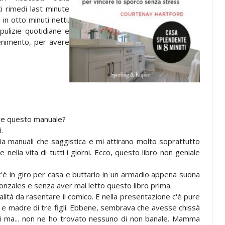
ci rimedi last minute
in otto minuti netti.
 pulizie quotidiane e
tenimento, per avere
care questo manuale?
ì.
a manuali che saggistica e mi attirano molto soprattutto
e nella vita di tutti i giorni. Ecco, questo libro non geniale
c'è in giro per casa e buttarlo in un armadio appena suona
onzales e senza aver mai letto questo libro prima.
nalità da rasentare il comico. E nella presentazione c'è pure
e e madre di tre figli. Ebbene, sembrava che avesse chissà
rici ma... non ne ho trovato nessuno di non banale. Mamma