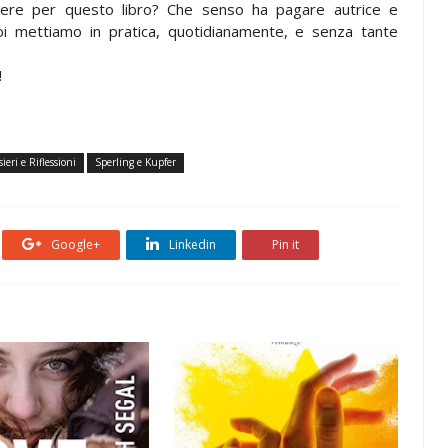
ere per questo libro? Che senso ha pagare autrice e
 noi mettiamo in pratica, quotidianamente, e senza tante
!
ieri e Riflessioni
Sperling e Kupfer
Google+
Linkedin
Pin it