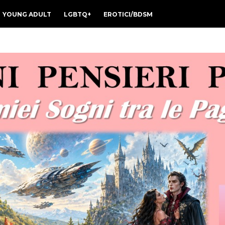
YOUNG ADULT
LGBTQ+
EROTICI/BDSM