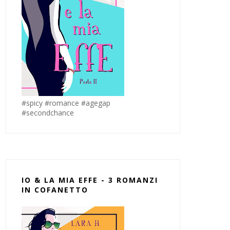
#spicy #romance #agegap
#secondchance
IO & LA MIA EFFE - 3 ROMANZI
IN COFANETTO